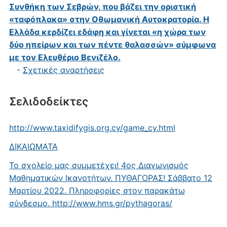
Συνθήκη των Σεβρών, που βάζει την οριστική
«ταφόπλακα» στην Οθωμανική Αυτοκρατορία. Η
Ελλάδα κερδίζει εδάφη και γίνεται «η χώρα των
δύο ηπείρων και των πέντε θαλασσών» σύμφωνα
με τον Ελευθέριο Βενιζέλο.
-
Σχετικές αναρτήσεις
Σελιδοδείκτες
http://www.taxidifygis.org.cy/game_cy.html
ΔΙΚΑΙΩΜΑΤΑ
Το σχολείο μας συμμετέχει! 4ος Διαγωνισμός
Μαθηματικών Ικανοτήτων. ΠΥΘΑΓΟΡΑΣ! Σάββατο 12
Μαρτίου 2022. Πληροφορίες στον παρακάτω
σύνδεσμο. http://www.hms.gr/pythagoras/