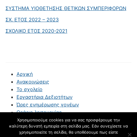
ΣΥΣΤΗΜΑ ΥΙΟΘΕΤΗΣΗΣ ΘΕΤΙΚΩΝ ΣΥΜΠΕΡΙΦΟΡΩΝ
ΣΧ. ΕΤΟΣ 2022 – 2023
ΣΧΟΛΙΚΟ ΕΤΟΣ 2020-2021
Αρχική
Ανακοινώσεις
Το σχολείο
Εργαστήρια Δεξιοτήτων
Ώρες ενημέρωσης γονέων
Ωράριο λειτουργίας
Επικοινωνία
Χρησιμοποιούμε cookies για να σας προσφέρουμε την
καλύτερη δυνατή εμπειρία στη σελίδα μας. Εάν συνεχίσετε να
blogs.sch.gr
χρησιμοποιείτε τη σελίδα, θα υποθέσουμε πως είστε