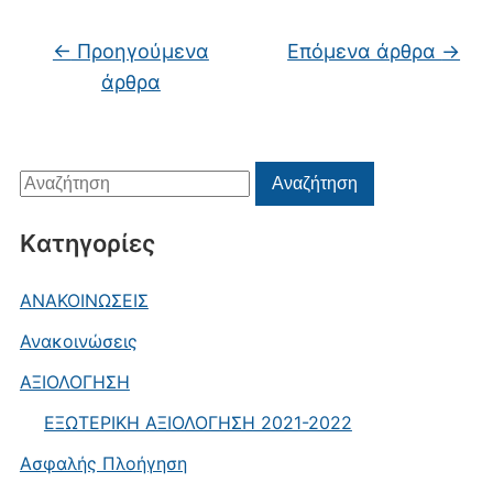
Πλοήγηση άρθρων
←
Προηγούμενα
Επόμενα άρθρα
→
άρθρα
Αναζήτηση
Αναζήτηση
για:
Kατηγορίες
ΑΝΑΚΟΙΝΩΣΕΙΣ
Ανακοινώσεις
ΑΞΙΟΛΟΓΗΣΗ
ΕΞΩΤΕΡΙΚΗ ΑΞΙΟΛΟΓΗΣΗ 2021-2022
Ασφαλής Πλοήγηση