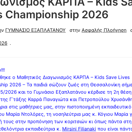
ωνισμός ΚΑΡΠΑ – Kids S
s Championship 2026
ην
ΓΥΜΝΑΣΙΟ ΕΞΑΠΛΑΤΑΝΟΥ
στην
Ασφαλής Πλοήγηση
σ
026
.
!!!
ηκε ο Μαθητικός Διαγωνισμός ΚΑΡΠΑ – Kids Save Lives
hip 2026 – Τα παιδιά σώζουν ζωές στη Θεσσαλονίκη σήμ
/5/2026 και το Γυμνάσιο Εξαπλατάνου κέρδισε τη 2η θέση 
 της Γ΄τάξης Καρρά Παναγιώτα και Πετροπούλου Χρυσάνθη
ρια στις μαθήτριες μας, στην πιστοποιημένη εκπαιδευτικό
ου Μαρία Ντολόρες, τη νοσηλεύτρια μας κ. Κόγιου Μαρία γ
ή τους στην προπόνηση των κοριτσιών κι όπως πάντα στη
εθελόντρια εκπαιδεύτρια κ.
Mirsini Filianaki
που είναι πάντ