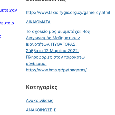
μετείχαν
http://www.taxidifygis.org.cy/game_cy.html
ΔΙΚΑΙΩΜΑΤΑ
λευταία
Το σχολείο μας συμμετέχει! 4ος
ς
Διαγωνισμός Μαθηματικών
Ικανοτήτων. ΠΥΘΑΓΟΡΑΣ!
Σάββατο 12 Μαρτίου 2022.
Πληροφορίες στον παρακάτω
σύνδεσμο.
http://www.hms.gr/pythagoras/
Kατηγορίες
Ανακοινώσεις
ΑΝΑΚΟΙΝΩΣΕΙΣ