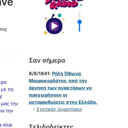
ave
τις
Σαν σήμερα
8/8/1841:
Ρήξη Όθωνα 
Μαυροκορδάτου, από την
ερα
άρνηση των ανακτόρων να
με τις
προχωρήσουν οι
!
μεταρρυθμίσεις στην Ελλάδα.
 μας την
-
Σχετικές αναρτήσεις
ια την
α πλάι
Σελιδοδείκτες