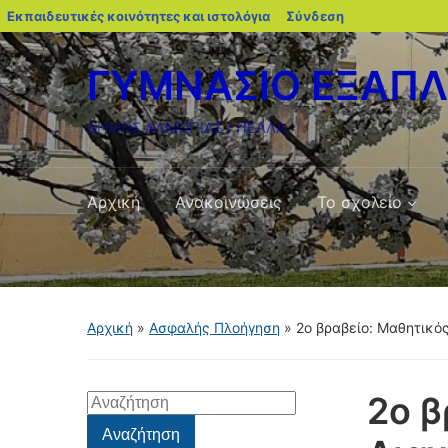
blogs.sch.gr
Εκπαιδευτικές κοινότητες και ιστολόγια
Σύνδεση
ΓΥΜΝΑΣΙΟ ΕΞΑΠ
ΔΗΜΟΣ ΑΛΜΩΠΙΑΣ / ΠΕΛΛΑ
Αρχική
Ανακοινώσεις
Το σχολείο
Αρχική
»
Ασφαλής Πλοήγηση
»
2ο βραβείο: Μαθητικό
2ο β
Αναζήτηση
για:
Αναζήτηση