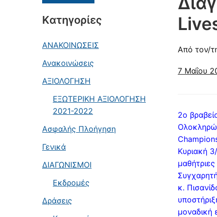
Διαγ
Live
Kατηγορίες
ΑΝΑΚΟΙΝΩΣΕΙΣ
Από τον/τ
Ανακοινώσεις
7 Μαΐου 2
ΑΞΙΟΛΟΓΗΣΗ
ΕΞΩΤΕΡΙΚΗ ΑΞΙΟΛΟΓΗΣΗ
2021-2022
2ο βραβείο
Ολοκληρώθ
Ασφαλής Πλοήγηση
Champions
Γενικά
Κυριακή 3
μαθήτριες
ΔΙΑΓΩΝΙΣΜΟΙ
Συγχαρητή
Εκδρομές
κ. Πισανίδ
υποστήριξ
Δράσεις
μοναδική 