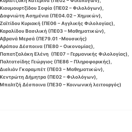
Κυριατζάκη Κατερίνα (ΠΕ02 – Φιλoλόγων),
Κιουμουρτζίδου Σοφία (ΠΕ02 – Φιλολόγων),
Δαφνιώτη Ασημένια (ΠΕ04.02 – Χημικών),
Ζαϊτίδου Κυριακή (ΠΕ06 – Αγγλικής Φιλολογίας),
Καραλίδου Βασιλική (ΠΕ03 – Μαθηματικών),
Αβρανά Μερσά (ΠΕ79.01 -Μουσικής)
Αράπου Δέσποινα (ΠΕ80 – Οικονομίας),
Παπατζαλάκη Ελένη (ΠΕ07 – Γερμανικής Φιλολογίας),
Παλτατσίδης Γεώργιος (ΠΕ86 – Πληροφορικής),
Δισλιάν Γκαραμπέτ (ΠΕ03 – Μαθηματικών),
Κεντρώτη Δήμητρα (ΠΕ02 – Φιλολόγων),
Μπαλτζή Δέσποινα (ΠΕ30 – Κοινωνική λειτουργός)