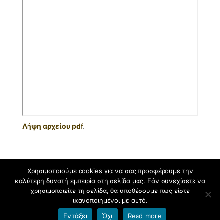
Λήψη αρχείου pdf
.
Χρησιμοποιούμε cookies για να σας προσφέρουμε την
καλύτερη δυνατή εμπειρία στη σελίδα μας. Εάν συνεχίσετε να
Φιλοξενείται στο https://blogs.sch.gr
. Θέμα εμφάνισης Flat-sch.
χρησιμοποιείτε τη σελίδα, θα υποθέσουμε πως είστε
Βασισμένο στο
Flat
ικανοποιημένοι με αυτό.
Εντάξει
Όχι
Read more