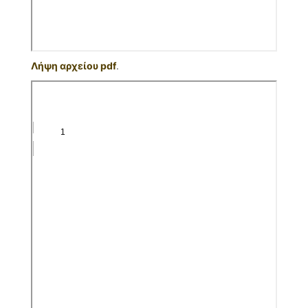
Λήψη αρχείου pdf
.