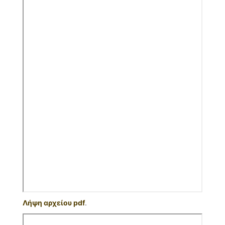
Λήψη αρχείου pdf
.