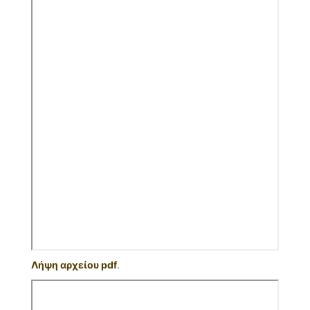
Λήψη αρχείου pdf
.