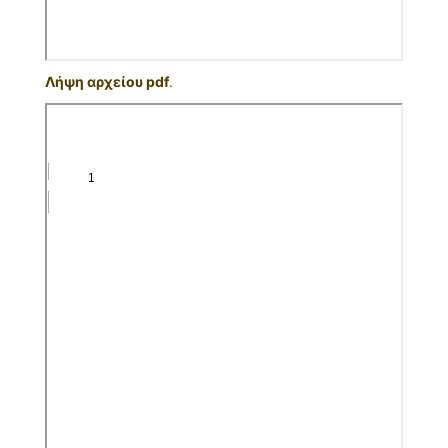
Λήψη αρχείου pdf
.