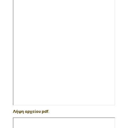
Λήψη αρχείου pdf
.