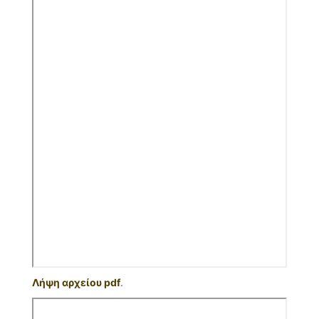
Λήψη αρχείου pdf
.