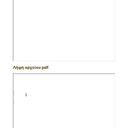
Λήψη αρχείου pdf
.