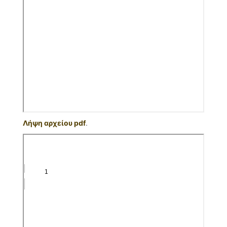
Λήψη αρχείου pdf
.