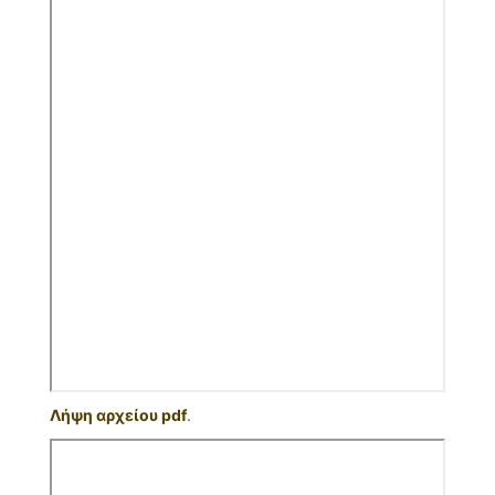
Λήψη αρχείου pdf
.