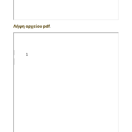
Λήψη αρχείου pdf
.