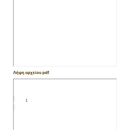
Λήψη αρχείου pdf
.