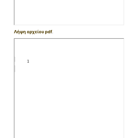
Λήψη αρχείου pdf
.