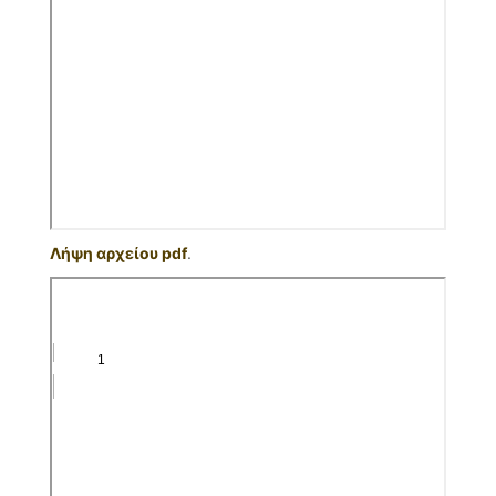
Λήψη αρχείου pdf
.