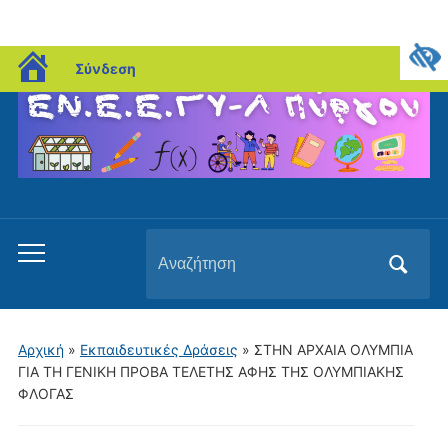
blogs.sch.gr
Σύνδεση
Αναζήτηση
Εναλλαγή
για:
του
μενού
για
Αρχική
»
Εκπαιδευτικές Δράσεις
»
ΣΤΗΝ ΑΡΧΑΙΑ ΟΛΥΜΠΙΑ
κινητά
ΓΙΑ ΤΗ ΓΕΝΙΚΗ ΠΡΟΒΑ ΤΕΛΕΤΗΣ ΑΦΗΣ ΤΗΣ ΟΛΥΜΠΙΑΚΗΣ
ΦΛΟΓΑΣ