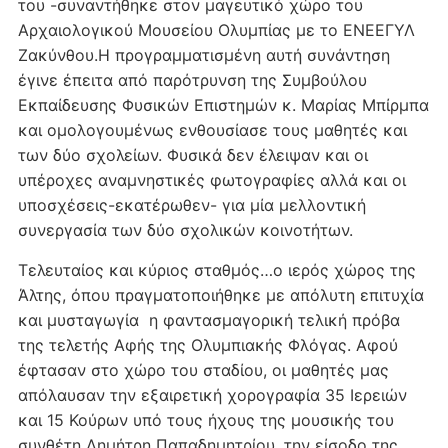
του -συναντήθηκε στον μαγευτικό χώρο του
Αρχαιολογικού Μουσείου Ολυμπίας με το ΕΝΕΕΓΥΛ
Ζακύνθου.Η προγραμματισμένη αυτή συνάντηση
έγινε έπειτα από παρότρυνση της Συμβούλου
Εκπαίδευσης Φυσικών Επιστημών κ. Μαρίας Μπίρμπα
και ομολογουμένως ενθουσίασε τους μαθητές και
των δύο σχολείων. Φυσικά δεν έλειψαν και οι
υπέροχες αναμνηστικές φωτογραφίες αλλά και οι
υποσχέσεις-εκατέρωθεν- για μία μελλοντική
συνεργασία των δύο σχολικών κοινοτήτων.
Τελευταίος και κύριος σταθμός…ο ιερός χώρος της
Άλτης, όπου πραγματοποιήθηκε με απόλυτη επιτυχία
και μυσταγωγία η φαντασμαγορική τελική πρόβα
της τελετής Αφής της Ολυμπιακής Φλόγας. Αφού
έφτασαν στο χώρο του σταδίου, οι μαθητές μας
απόλαυσαν την εξαιρετική χορογραφία 35 Ιερειών
και 15 Κούρων υπό τους ήχους της μουσικής του
συνθέτη Δημήτρη Παπαδημητρίου, την είσοδο της