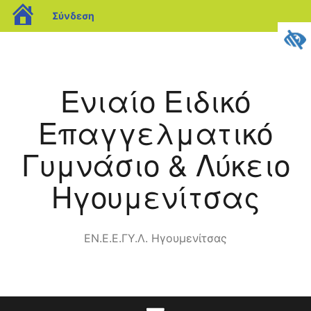
blogs.sch.gr
Σύνδεση
Μετάβαση
σε
περιεχόμενο
Ενιαίο Ειδικό
Επαγγελματικό
Γυμνάσιο & Λύκειο
Ηγουμενίτσας
ΕΝ.Ε.Ε.ΓΥ.Λ. Ηγουμενίτσας