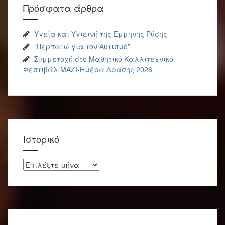
Πρόσφατα άρθρα
Υγεία και Υγιεινή της Έμμηνης Ρύσης
“Περπατώ για τον Αυτισμό”
Συμμετοχή στο Μαθητικό Καλλιτεχνικό
Φεστιβάλ ΜΑΖΙ-Ημέρα Δράσης 2026
Ιστορικό
Ιστορικό