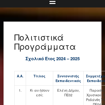
Πολιτιστικά
Προγράμματα
Σχολικό Έτος 2024 – 2025
Α.Α.
Τίτλος
Συντονιστής
Συμμετέχο
Εκπαιδευτικός
Εκπαιδευτ
1.
Κι αν ήσουν
Ελένη Δήμου,
Παρασκε
εσύ;
ΠΕ02
Χρυσικού, 
Ροδάνθη Τσ
ΠΕ04.0