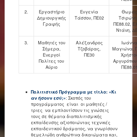
2.
Εργαστήριο
Ευγενία
Θωμά
Δημιουργικής
Τάσσου, ΠΕ02
Τσιρώνη
Γραφής
ΠΕ88.02, Ε
Ντάνη, Δ
3.
Μαθητές του
Αλέξανδρος
Ιωάνν
Σήμερα,
Τζοβάρας,
Μαγιώνα, Π
Ενεργοί
ΠΕ30
Χρήστο
Πολίτες του
Αργυρόπου
Αύριο
ΠΕ88.0
Πολιτιστικό Πρόγραμμα με τίτλο: «Κι
αν ήσουν εσύ;»
: Σκοπός του
προγράμματος είναι οι μαθητές /
τριες να εμπλουτίσουν τις γνώσεις
τους σε θέματα διαπολιτισμικής
εκπαίδευσης αξιοποιώντας τεχνικές
εκπαιδευτικού δράματος, να γνωρίσουν
θεμελιώδη ανθρώπινα δικαιώματα και,