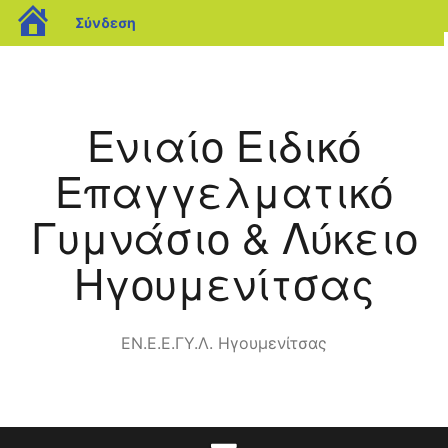
blogs.sch.gr
Σύνδεση
Μετάβαση
σε
περιεχόμενο
Ενιαίο Ειδικό
Επαγγελματικό
Γυμνάσιο & Λύκειο
Ηγουμενίτσας
ΕΝ.Ε.Ε.ΓΥ.Λ. Ηγουμενίτσας