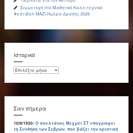
“Περπατώ για τον Αυτισμό”
Συμμετοχή στο Μαθητικό Καλλιτεχνικό
Φεστιβάλ ΜΑΖΙ-Ημέρα Δράσης 2026
Ιστορικό
Ιστορικό
Σαν σήμερα
10/8/1920:
Ο σουλτάνος Μεχμέτ ΣΤ υπογράφει
τη Συνθήκη των Σεβρών, που βάζει την οριστική