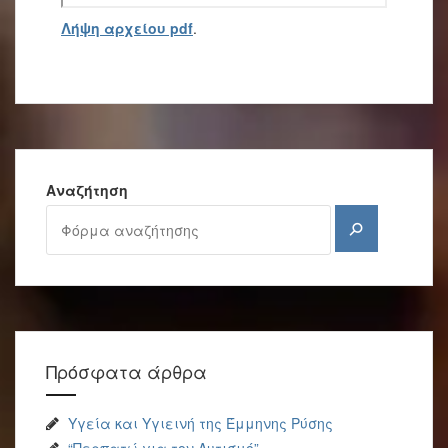
Λήψη αρχείου pdf
.
Αναζήτηση
Αναζήτηση
Πρόσφατα άρθρα
Υγεία και Υγιεινή της Έμμηνης Ρύσης