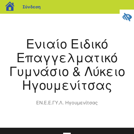
blogs.sch.gr
Σύνδεση
Μετάβαση
σε
περιεχόμενο
Ενιαίο Ειδικό
Επαγγελματικό
Γυμνάσιο & Λύκειο
Ηγουμενίτσας
ΕΝ.Ε.Ε.ΓΥ.Λ. Ηγουμενίτσας