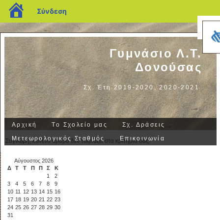
blogs.sch.gr
Σύνδεση
Γυμνάσιο Λ.Τ.
Δονούσας
Σχ. Έτη 2019-2020, 2020-2021
Αρχική
Το Σχολείο μας
Σχ. Δράσεις
Μετεωρολογικός Σταθμός
Επικοινωνία
Συγνώμη, κανένα άρθρο δεν ταιριάζει στα κριτήρια σας.
Αύγουστος 2026
Δ
Τ
Τ
Π
Π
Σ
Κ
1
2
3
4
5
6
7
8
9
10
11
12
13
14
15
16
17
18
19
20
21
22
23
24
25
26
27
28
29
30
31