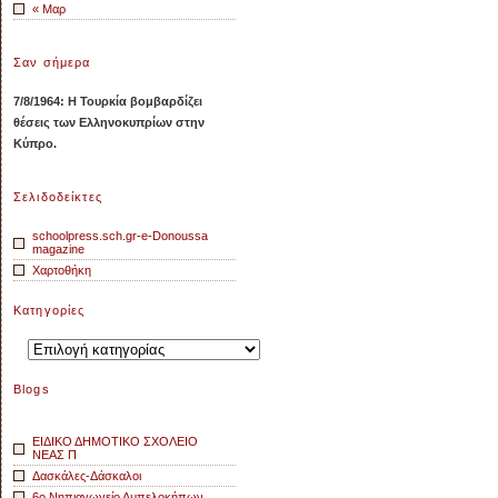
« Μαρ
Σαν σήμερα
7/8/1964: Η Τουρκία βομβαρδίζει
θέσεις των Ελληνοκυπρίων στην
Κύπρο.
Σελιδοδείκτες
schoolpress.sch.gr-e-Donoussa
magazine
Χαρτοθήκη
Kατηγορίες
Kατηγορίες
Blogs
ΕΙΔΙΚΟ ΔΗΜΟΤΙΚΟ ΣΧΟΛΕΙΟ
ΝΕΑΣ Π
Δασκάλες-Δάσκαλοι
6ο Νηπιαγωγείο Αμπελοκήπων