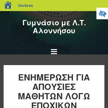
blogs.sch.gr
Σύνδεση
Μετάβαση
σε
Γυμνάσιο με Λ.Τ.
περιεχόμενο
Αλοννήσου
ΕΝΗΜΕΡΩΣΗ ΓΙΑ
ΑΠΟΥΣΙΕΣ
ΜΑΘΗΤΩΝ ΛΟΓΩ
ΕΠΟΧΙΚΩΝ