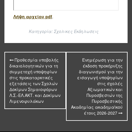
Λήψη αρχείου pdf
.
Κατηγορία:
Σχολικες Εκδηλωσεις
Πλοήγηση
Προθεσμία υποβολής
Ενημέρωση για την
άρθρων
δικαιολογητικών για τη
έκδοση προκήρυξης
συμμετοχή υποψηφίων
διαγωνισμού για την
στις προκαταρκτικές
εισαγωγή υποψηφίων
εξετάσεις των Σχολών
στις σχολές
Δοκίμων Σημαιοφόρων
Αξιωματικών και
Λ.Σ.-ΕΛ.ΑΚΤ. και Δοκίμων
Πυροσβεστών της
Λιμενοφυλάκων
Πυροσβεστικής
Ακαδημίας ακαδημαϊκού
έτους 2026-2027