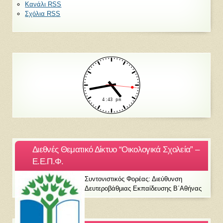
Κανάλι RSS
Σχόλια RSS
Διεθνές Θεματικό Δίκτυο “Οικολογικά Σχολεία” –
Ε.Ε.Π.Φ.
Συντονιστικός Φορέας: Διεύθυνση
Δευτεροβάθμιας Εκπαίδευσης Β΄Αθήνας