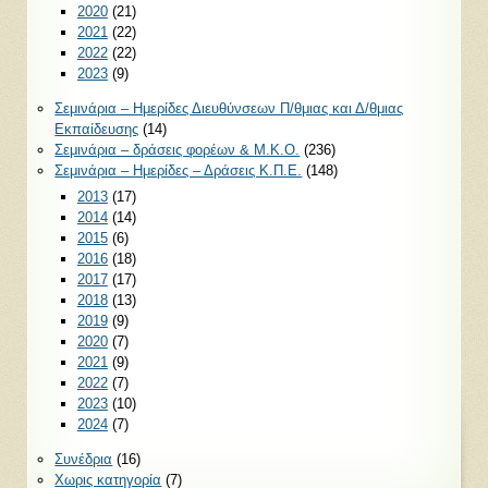
2020
(21)
2021
(22)
2022
(22)
2023
(9)
Σεμινάρια – Ημερίδες Διευθύνσεων Π/θμιας και Δ/θμιας
Εκπαίδευσης
(14)
Σεμινάρια – δράσεις φορέων & Μ.Κ.Ο.
(236)
Σεμινάρια – Ημερίδες – Δράσεις Κ.Π.Ε.
(148)
2013
(17)
2014
(14)
2015
(6)
2016
(18)
2017
(17)
2018
(13)
2019
(9)
2020
(7)
2021
(9)
2022
(7)
2023
(10)
2024
(7)
Συνέδρια
(16)
Χωρις κατηγορία
(7)