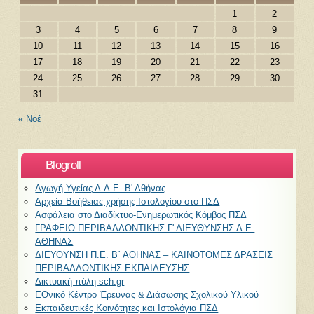
1
2
3
4
5
6
7
8
9
10
11
12
13
14
15
16
17
18
19
20
21
22
23
24
25
26
27
28
29
30
31
« Νοέ
Blogroll
Αγωγή Υγείας Δ.Δ.Ε. Β' Αθήνας
Αρχεία Βοήθειας χρήσης Ιστολογίου στο ΠΣΔ
Ασφάλεια στο Διαδίκτυο-Ενημερωτικός Κόμβος ΠΣΔ
ΓΡΑΦΕΙΟ ΠΕΡΙΒΑΛΛΟΝΤΙΚΗΣ Γ' ΔΙΕΥΘΥΝΣΗΣ Δ.Ε.
ΑΘΗΝΑΣ
ΔΙΕΥΘΥΝΣΗ Π.Ε. Β΄ ΑΘΗΝΑΣ – KAINOTOMEΣ ΔΡΑΣΕΙΣ
ΠΕΡΙΒΑΛΛΟΝΤΙΚΗΣ ΕΚΠΑΙΔΕΥΣΗΣ
Δικτυακή πύλη sch.gr
ΕΘνικό Κέντρο Έρευνας & Διάσωσης Σχολικού Υλικού
Εκπαιδευτικές Κοινότητες και Ιστολόγια ΠΣΔ