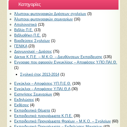
Kατηγορίες
Άλμπουμ φωτογραφιών Δράσεων σχολείων
(3)
Άλμπουμ φωτογραφιών σεμιναρίων
(16)
Απολογιστικά
(13)
Βιβλία Π.Ε.
(13)
Βιβλιοθήκη Π.Ε.
(2)
Βραβεύσεις Σχολείων
(1)
ΓΕΝΙΚΑ
(23)
Διαγωνισμοί – Δράσεις
(75)
Δίκτυα Κ.Π.Ε. – Μ.Κ.Ο. – Διευθύνσεων Εκπαίδευσης
(135)
Εγγραφα που αφορούν Εγκυκλίους – Αποφάσεις Υ.ΠΟ.ΠΑΙ.Θ.
(1)
Σχολικό έτος 2013-2014
(1)
Εγκύκλιοι – Αποφάσεις ΥΠ.Π.Ε.Θ.
(109)
Εγκύκλιοι – Αποφάσεις Υ.ΠΑΙ.Θ.Α
(30)
Εισηγήσεις Σεμιναρίων
(39)
Εκδηλώσεις
(4)
Εκθέσεις
(4)
Εκπαιδευτικά Θέματα
(1)
Εκπαιδευτικά προγράμματα Κ.Π.Ε.
(39)
Εκπαιδευτικά Προγράμματα Φορέων – Μ.Κ.Ο. – Σχολείων
(60)
Εκπαιδευτικά Προγράμματα – Εκδηλώσεις Μουσείων
(43)