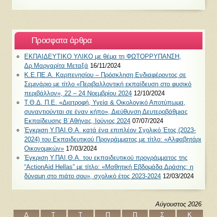
Προσφατα άρθρα
ΕΚΠΑΙΔΕΥΤΙΚΟ ΥΛΙΚΟ με θέμα τη ΦΩΤΟΡΡΥΠΑΝΣΗ,
Δρ.Μαργαρίτα Μεταξά
16/11/2024
Κ.Ε.ΠΕ.Α. Καρπενησίου – Πρόσκληση Ενδιαφέροντος σε
Σεμινάριο με τίτλο «Περιβαλλοντική εκπαίδευση στο φυσικό
περιβάλλον», 22 – 24 Νοεμβρίου 2024
12/10/2024
Τ.Θ.Δ. Π.Ε. «Διατροφή, Υγεία & Οικολογικό Αποτύπωμα,
συναντιούνται σε έναν κήπο», Διεύθυνση Δευτεροβάθμιας
Εκπαίδευσης Β΄Αθήνας, Ιούνιος 2024
07/07/2024
Έγκριση Υ.ΠΑΙ.Θ.Α. κατά ένα επιπλέον Σχολικό Έτος (2023-
2024) του Εκπαιδευτικού Προγράμματος με τίτλο: «Αλφαβητάρι
Οικονομικών»
17/03/2024
Έγκριση Υ.ΠΑΙ.Θ.Α. του εκπαιδευτικού προγράμματος της
“ActionAid Hellas” με τίτλο: «Μαθητική Εβδομάδα Δράσης: η
δύναμη στο πιάτο σου», σχολικό έτος 2023-2024
12/03/2024
Αύγουστος 2026
Δ
Τ
Τ
Π
Π
Σ
Κ