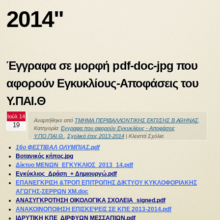
2014"
Έγγραφα σε μορφή pdf-doc-jpg που
αφορούν Εγκυκλίους-Αποφάσεις του
Υ.ΠΑΙ.Θ
Ιούλ 14
Αναρτήθηκε από
ΤΜΗΜΑ ΠΕΡΙΒΑΛΛΟΝΤΙΚΗΣ ΕΚΠ/ΣΗΣ Β ΑΘΗΝΑΣ
.
19
Κατηγορία:
Εγγραφα που αφορούν Εγκυκλίους - Αποφάσεις
Υ.ΠΟ.ΠΑΙ.Θ.
,
Σχολικό έτος 2013-2014
|
Κλειστά Σχόλια
16ο ΦΕΣΤΙΒΑΛ ΟΛΥΜΠΙΑΣ.pdf
Bοτανικός κήπος.jpg
Δίκτυο ΜΕΝΩΝ_ΕΓΚΥΚΛΙΟΣ_2013_14.pdf
Eγκύκλιος_Δράση_+ Δημιουργώ.pdf
ΕΠΑΝΕΓΚΡΙΣΗ &ΤΡΟΠ ΕΠΙΤΡΟΠΗΣ ΔΙΚΤΥΟΥ ΚΥΚΛΟΦΟΡΙΑΚΗΣ
ΑΓΩΓΗΣ-ΣΕΡΡΩΝ ΧΜ.doc
ΑΝΑΣΥΓΚΡΟΤΗΣΗ ΟΙΚΟΛΟΓΙΚΑ ΣΧΟΛΕΙΑ_signed.pdf
ΑΝΑΚΟΙΝΟΠΟΙΗΣΗ EΠΙΣΚΕΨΕΙΣ ΣΕ ΚΠΕ 2013-2014.pdf
ΙΔΡΥΤΙΚΗ ΚΠΕ ΔΙΡΦΥΩΝ ΜΕΣΣΑΠΙΩΝ.pdf