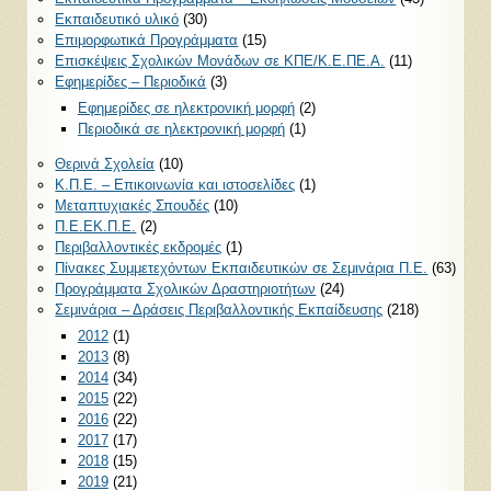
Εκπαιδευτικό υλικό
(30)
Επιμορφωτικά Προγράμματα
(15)
Επισκέψεις Σχολικών Μονάδων σε ΚΠΕ/Κ.Ε.ΠΕ.Α.
(11)
Εφημερίδες – Περιοδικά
(3)
Εφημερίδες σε ηλεκτρονική μορφή
(2)
Περιοδικά σε ηλεκτρονική μορφή
(1)
Θερινά Σχολεία
(10)
Κ.Π.Ε. – Επικοινωνία και ιστοσελίδες
(1)
Μεταπτυχιακές Σπουδές
(10)
Π.Ε.ΕΚ.Π.Ε.
(2)
Περιβαλλοντικές εκδρομές
(1)
Πίνακες Συμμετεχόντων Εκπαιδευτικών σε Σεμινάρια Π.Ε.
(63)
Προγράμματα Σχολικών Δραστηριοτήτων
(24)
Σεμινάρια – Δράσεις Περιβαλλοντικής Εκπαίδευσης
(218)
2012
(1)
2013
(8)
2014
(34)
2015
(22)
2016
(22)
2017
(17)
2018
(15)
2019
(21)