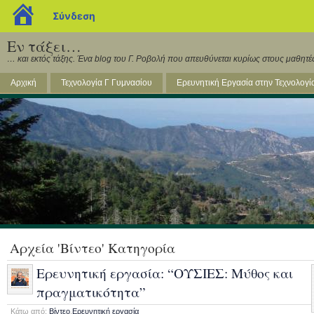
blogs.sch.gr
Σύνδεση
Εν τάξει…
… και εκτός τάξης. Ένα blog του Γ. Ροβολή που απευθύνεται κυρίως στους μαθητές
Αρχική
Τεχνολογία Γ Γυμνασίου
Ερευνητική Εργασία στην Τεχνολογί
Αρχεία 'Βίντεο' Κατηγορία
Ερευνητική εργασία: “ΟΥΣΙΕΣ: Μύθος και
πραγματικότητα”
Κάτω από:
Βίντεο
,
Ερευνητική εργασία