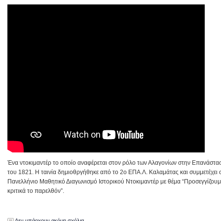
Ένα ντοκιμαντέρ το οποίο αναφέρεται στον ρόλο των Αλαγονίων στην Επανάστα
του 1821. Η ταινία δημιοθργήθηκε από το 2ο ΕΠΑ.Λ. Καλαμάτας και συμμετέχει 
Πανελλήνιο Μαθητικό Διαγωνισμό Ιστορικού Ντοκιμαντέρ με θέμα “Προσεγγίζουμ
κριτικά το παρελθόν”.
Δεν υπάρχουν ακόμη σχόλια