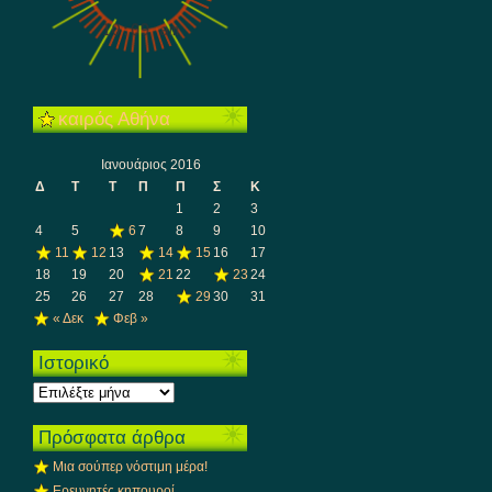
καιρός Αθήνα
Ιανουάριος 2016
Δ
Τ
Τ
Π
Π
Σ
Κ
1
2
3
4
5
6
7
8
9
10
11
12
13
14
15
16
17
18
19
20
21
22
23
24
25
26
27
28
29
30
31
« Δεκ
Φεβ »
Ιστορικό
Ιστορικό
Πρόσφατα άρθρα
Μια σούπερ νόστιμη μέρα!
Ερευνητές κηπουροί