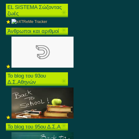
EL SISTEMA Σώζοντας
ζωές
Άνθρωποι και αριθμοί
Το blog του 93ου
Δ.Σ.Αθηνών
Το blog του 95ου Δ.Σ.Α