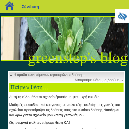
blogs.sch.gr
Σύνδεση
greenstep's blog
←
Η ομάδα των επίμονων κηπουρών σε δράση…
Μπορούμε ,θέλουμε ,δρούμε
→
Παίρνω θέση…
Αυτή τη εβδομάδα το σχολείο έμοιαζε με μια μικρή κυψέλη
Μαθητές, εκπαιδευτικοί και γονείς με πολύ κέφι σε διάφορες γωνιές του
σχολείου προετοίμαζαν τις δράσεις τους στο πλαίσιο δράσης Ν
οιάζομαι
και δρω για το σχολείο μου και τη γειτονιά μου
Ως ενεργοί πολίτες πήραμε θέση ΚΑΙ