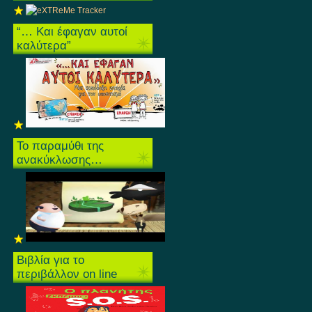
“… Και έφαγαν αυτοί
καλύτερα”
Το παραμύθι της
ανακύκλωσης…
Βιβλία για το
περιβάλλον on line