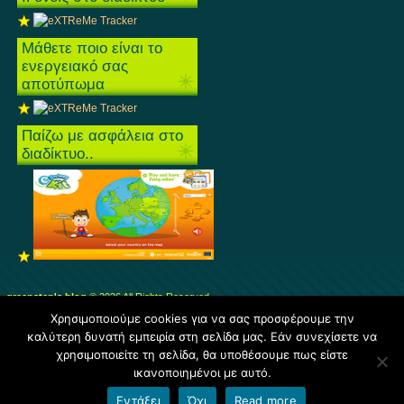
Μάθετε ποιο είναι το
ενεργειακό σας
αποτύπωμα
Παίζω με ασφάλεια στο
διαδίκτυο..
greenstep's blog
© 2026 All Rights Reserved.
Άρθρα
και
Σχόλια
.
Χρησιμοποιούμε cookies για να σας προσφέρουμε την
καλύτερη δυνατή εμπειρία στη σελίδα μας. Εάν συνεχίσετε να
Φιλοξενείται από
Blogs.sch.gr
χρησιμοποιείτε τη σελίδα, θα υποθέσουμε πως είστε
ικανοποιημένοι με αυτό.
Όροι χρήσης blogs.sch.gr
|
Δήλωση προσβασιμότητας
Εντάξει
Όχι
Read more