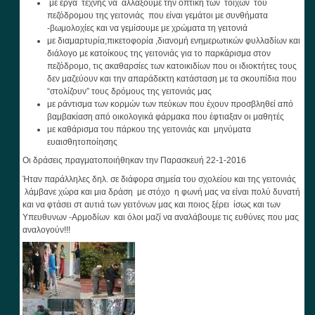
με έργα τέχνης να αλλάξουμε την οπτική των τοίχων του
πεζόδρομου της γειτονιάς που είναι γεμάτοι με συνθήματα
-βωμολοχίες και να γεμίσουμε με χρώματα τη γειτονιά
με διαμαρτυρία,πικετοφορία ,διανομή ενημερωτικών φυλλαδίων και
διάλογο με κατοίκους της γειτονιάς για το παρκάρισμα στον
πεζόδρομο, τις ακαθαρσίες των κατοικιδίων που οι ιδιοκτήτες τους
δεν μαζεύουν και την απαράδεκτη κατάσταση με τα σκουπίδια που
“στολίζουν” τους δρόμους της γειτονιάς μας
με ράντισμα των κορμών των πεύκων που έχουν προσβληθεί από
βαμβακίαση από οικολογικά φάρμακα που έφτιαξαν οι μαθητές
με καθάρισμα του πάρκου της γειτονιάς και μηνύματα
ευαισθητοποίησης
Οι δράσεις πραγματοποιήθηκαν την Παρασκευή 22-1-2016
Ήταν παράλληλες δηλ. σε διάφορα σημεία του σχολείου και της γειτονιάς
λάμβανε χώρα και μια δράση με στόχο η φωνή μας να είναι πολύ δυνατή
και να φτάσει στ αυτιά των γειτόνων μας και ποιος ξέρει ίσως και των
Υπευθυνων -Αρμοδίων και όλοι μαζί να αναλάβουμε τις ευθύνες που μας
αναλογούν!!!