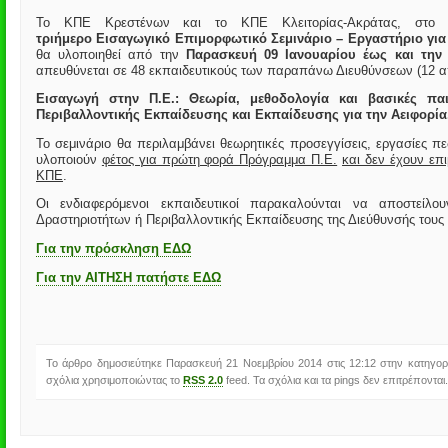
Το ΚΠΕ Κρεστένων και το ΚΠΕ Κλειτορίας-Ακράτας, στο πλ
τριήμερο
Εισαγωγικό Επιμορφωτικό Σεμινάριο – Εργαστήριο γι
θα υλοποιηθεί από την
Παρασκευή 09 Ιανουαρίου έως και την 
απευθύνεται σε 48 εκπαιδευτικούς των παραπάνω Διευθύνσεων (12 απ
Εισαγωγή στην Π.Ε.: Θεωρία, μεθοδολογία και βασικές πα
Περιβαλλοντικής Εκπαίδευσης και Εκπαίδευσης για την Αειφορία
Το σεμινάριο θα περιλαμβάνει θεωρητικές προσεγγίσεις, εργασίες π
υλοποιούν
φέτος για πρώτη φορά Πρόγραμμα Π.Ε.
και δεν έχουν επ
ΚΠΕ
.
Οι ενδιαφερόμενοι εκπαιδευτικοί παρακαλούνται να αποστείλ
Δραστηριοτήτων ή Περιβαλλοντικής Εκπαίδευσης της Διεύθυνσής τους
Για την πρόσκληση ΕΔΩ
Για την ΑΙΤΗΣΗ πατήστε ΕΔΩ
Το άρθρο δημοσιεύτηκε Παρασκευή 21 Νοεμβρίου 2014 στις 12:12 στην κατηγο
σχόλια χρησιμοποιώντας το
RSS 2.0
feed. Τα σχόλια και τα pings δεν επιτρέπονται.