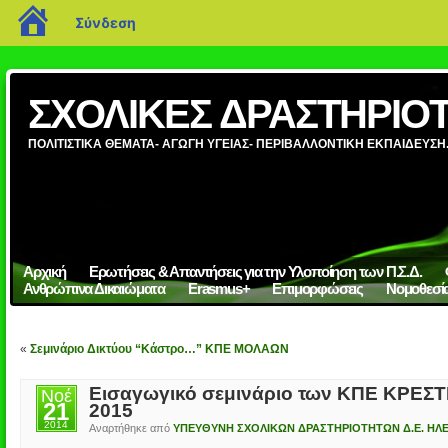
blogs.sch.gr
Σύνδεση
ΣΧΟΛΙΚΕΣ ΔΡΑΣΤΗΡΙΟΤ
ΠΟΛΙΤΙΣΤΙΚΑ ΘΕΜΑΤΑ- ΑΓΩΓΗ ΥΓΕΙΑΣ- ΠΕΡΙΒΑΛΛΟΝΤΙΚΗ ΕΚΠΑΙΔΕΥΣΗ
Αρχική
Ερωτήσεις & Απαντήσεις για την Υλοποίηση των Π.Σ.Δ.
Ανθρώπινα Δικαιώματα
Erasmus+
Επιμορφώσεις
Νομοθεσί
«
Σεμινάριο Δικτύου “Κάστρο…” ΚΠΕ ΜΟΛΑΩΝ
Εισαγωγικό σεμινάριο των ΚΠΕ ΚΡΕΣ
Νοέ
21
2015
2014
Αναρτήθηκε από
ΥΠΕΥΘΥΝΗ ΣΧΟΛΙΚΩΝ ΔΡΑΣΤΗΡΙΟΤΗΤΩΝ Δ.Ε. ΗΛΕ