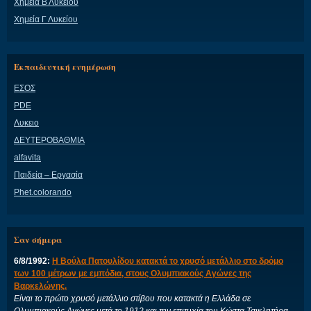
Χημεία Β Λυκείου
Χημεία Γ Λυκείου
Εκπαιδευτική ενημέρωση
ΕΣΟΣ
PDE
Λυκειο
ΔΕΥΤΕΡΟΒΑΘΜΙΑ
alfavita
Παιδεία – Εργασία
Phet.colorando
Σαν σήμερα
6/8/1992:
Η Βούλα Πατουλίδου κατακτά το χρυσό μετάλλιο στο δρόμο
των 100 μέτρων με εμπόδια, στους Ολυμπιακούς Αγώνες της
Βαρκελώνης.
Είναι το πρώτο χρυσό μετάλλιο στίβου που κατακτά η Ελλάδα σε