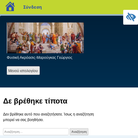
blogs.sch.gr
Σύνδεση
Προχωρήστε
στο
περιεχόμενο
Φυσική Ακρόασις-Μαρούγκας Γεώργιος
Mενού ιστολογίου
Δε βρέθηκε τίποτα
Δεν βρέθηκε αυτό που αναζητήσατε. Ίσως η αναζήτηση
μπορεί να σας βοηθήσει.
Αναζήτηση
για: