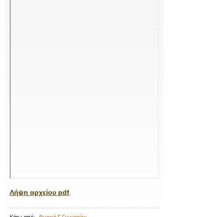
Λήψη αρχείου pdf
.
Κάτω από:
Φυσική Γ Γυμνασίου