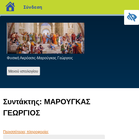
blogs.sch.gr
Σύνδεση
Προχωρήστε
στο
περιεχόμενο
Φυσική Ακρόασις-Μαρούγκας Γεώργιος
Mενού ιστολογίου
Συντάκτης:
ΜΑΡΟΥΓΚΑΣ
ΓΕΩΡΓΙΟΣ
Περισσότερες πληροφορίες