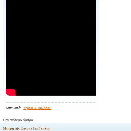
Κάτω από:
Χημεία Β Γυμνασίου
Πλοήγηση
Παλαιότερα άρθρα
Μετρητής Επισκεψιμότητας
άρθρων