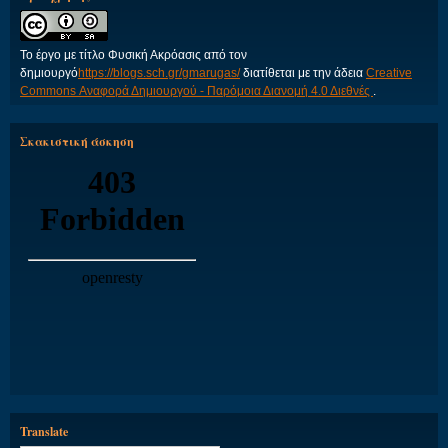
Το έργο με τίτλο
Φυσική Ακρόασις
από τον
δημιουργό
https://blogs.sch.gr/gmarugas/
διατίθεται με την άδεια
Creative
Commons Αναφορά Δημιουργού - Παρόμοια Διανομή 4.0 Διεθνές
.
Σκακιστική άσκηση
Translate