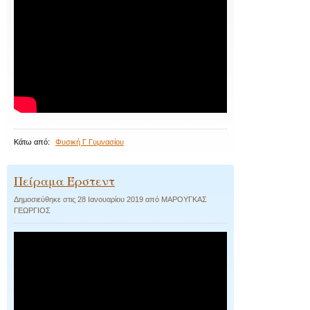
Κάτω από:
Φυσική Γ Γυμνασίου
Πείραμα Έρστεντ
Δημοσιεύθηκε στις
28 Ιανουαρίου 2019
από
ΜΑΡΟΥΓΚΑΣ
ΓΕΩΡΓΙΟΣ