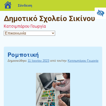
blogs.sch.gr
Σύνδεση
Δημοτικό Σχολείο Σικίνου
Κατσιμπάρου Γεωργία
Ρομποτική
Δημοσιεύθηκε
11 Ιουνίου 2023
από τον/την
Κατσιμπάρου Γεωργία