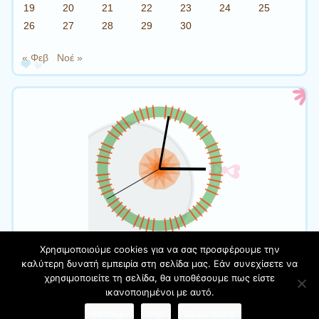
19
20
21
22
23
24
25
26
27
28
29
30
« Φεβ
Νοέ »
Χρησιμοποιούμε cookies για να σας προσφέρουμε την
καλύτερη δυνατή εμπειρία στη σελίδα μας. Εάν συνεχίσετε να
χρησιμοποιείτε τη σελίδα, θα υποθέσουμε πως είστε
Φιλοξενείται στο https://blogs.sch.gr
| Θέμα:Cute Frames
ικανοποιημένοι με αυτό.
από
Ying Zhang
Εντάξει
Όχι
Read more