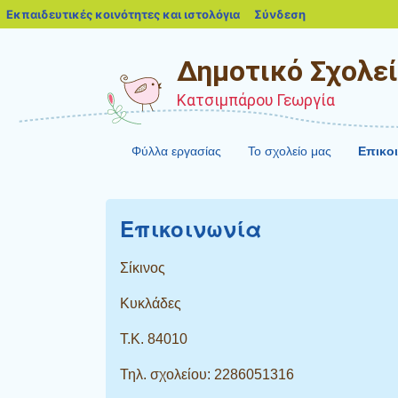
blogs.sch.gr
Εκπαιδευτικές κοινότητες και ιστολόγια
Σύνδεση
Δημοτικό Σχολεί
Κατσιμπάρου Γεωργία
Φύλλα εργασίας
Το σχολείο μας
Επικο
Επικοινωνία
Σίκινος
Κυκλάδες
Τ.Κ. 84010
Τηλ. σχολείου: 2286051316