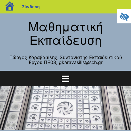
blogs.sch.gr
Σύνδεση
Μετάβαση
Μαθηματική
σε
περιεχόμενο
Εκπαίδευση
Γιώργος Καραβασίλης, Συντονιστής Εκπαιδευτικού
Έργου ΠΕ03, gkaravasilis@sch.gr