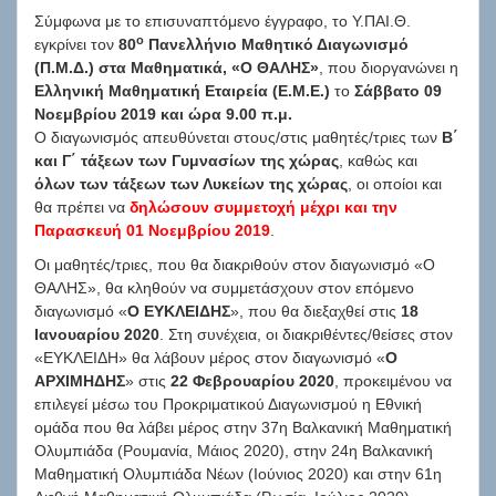
Σύμφωνα με το επισυναπτόμενο έγγραφο, το Υ.ΠΑΙ.Θ.
ο
εγκρίνει τον
80
Πανελλήνιο Μαθητικό Διαγωνισμό
(Π.Μ.Δ.) στα Μαθηματικά, «Ο ΘΑΛΗΣ»
, που διοργανώνει η
Ελληνική Μαθηματική Εταιρεία (Ε.Μ.Ε.)
το
Σάββατο 09
Νοεμβρίου 2019 και ώρα 9.00
π.μ.
Ο διαγωνισμός απευθύνεται στους/στις μαθητές/τριες των
Β΄
και Γ΄ τάξεων των Γυμνασίων της χώρας
, καθώς και
όλων των τάξεων των Λυκείων της χώρας
, οι οποίοι και
θα πρέπει να
δηλώσουν συμμετοχή μέχρι και την
Παρασκευή 01 Νοεμβρίου 2019
.
Οι μαθητές/τριες, που θα διακριθούν στον διαγωνισμό «Ο
ΘΑΛΗΣ», θα κληθούν να συμμετάσχουν στον επόμενο
διαγωνισμό «
Ο ΕΥΚΛΕΙΔΗΣ
», που θα διεξαχθεί στις
18
Ιανουαρίου 2020
. Στη συνέχεια, οι διακριθέντες/θείσες στον
«ΕΥΚΛΕΙΔΗ» θα λάβουν μέρος στον διαγωνισμό «
Ο
ΑΡΧΙΜΗΔΗΣ
» στις
22 Φεβρουαρίου 2020
, προκειμένου να
επιλεγεί μέσω του Προκριματικού Διαγωνισμού η Εθνική
ομάδα που θα λάβει μέρος στην 37η Βαλκανική Μαθηματική
Ολυμπιάδα (Ρουμανία, Μάιος 2020), στην 24η Βαλκανική
Μαθηματική Ολυμπιάδα Νέων (Ιούνιος 2020) και στην 61η