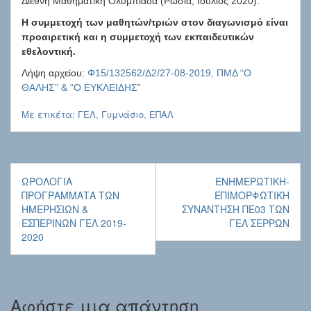
Διεθνή Μαθηματική Ολυμπιάδα (Ρωσία, Ιούλιος 2020).
Η συμμετοχή των μαθητών/τριών στον διαγωνισμό είναι
προαιρετική και η συμμετοχή των εκπαιδευτικών
εθελοντική.
Λήψη αρχείου:
Φ15/132562/Δ2/27-08-2019, ΠΜΔ “Ο
ΘΑΛΗΣ” & “Ο ΕΥΚΛΕΙΔΗΣ”
Με ετικέτα:
ΓΕΛ
,
Γυμνάσιο
,
ΕΠΑΛ
Πλοήγηση
ΩΡΟΛΌΓΙΑ
ΕΝΗΜΕΡΩΤΙΚΉ-
άρθρων
ΠΡΟΓΡΆΜΜΑΤΑ ΤΩΝ
ΕΠΙΜΟΡΦΩΤΙΚΉ
ΗΜΕΡΉΣΙΩΝ &
ΣΥΝΆΝΤΗΣΗ ΠΕ03 ΤΩΝ
ΕΣΠΕΡΙΝΏΝ ΓΕΛ 2019-
ΓΕΛ ΣΕΡΡΏΝ
2020
Αφήστε μια απάντηση