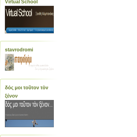
Virtual School
stavrodromi
δός μοι τοῦτον τὸν
ξένον