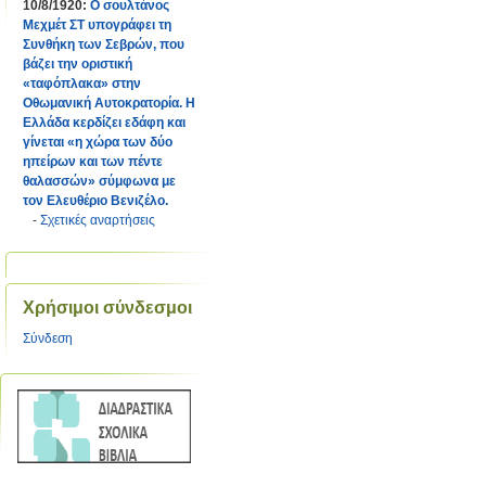
10/8/1920:
Ο σουλτάνος
Μεχμέτ ΣΤ υπογράφει τη
Συνθήκη των Σεβρών, που
βάζει την οριστική
«ταφόπλακα» στην
Οθωμανική Αυτοκρατορία. Η
Ελλάδα κερδίζει εδάφη και
γίνεται «η χώρα των δύο
ηπείρων και των πέντε
θαλασσών» σύμφωνα με
τον Ελευθέριο Βενιζέλο.
-
Σχετικές αναρτήσεις
Χρήσιμοι σύνδεσμοι
Σύνδεση