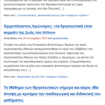
Προγραμμάτων για το μάθημα των Θρησκευτικών και η αναπαραγωγή του
μονοπολιτισμικού πρότυπου στη Θρησκευτική Αγωγή ως τώρα,
περιγράφουμε τις αλλαγές στα Νέα Πιλοτικά […]
Κάτω από :
γ.δ.καπετανάκης
,
θρησκειακή αγωγή
|
Δεν υπάρχουν σχόλια »
Αρχιεπίσκοπος Ιερώνυμος: «τα θρησκευτικά είναι
κομμάτι της ζωής του τόπου»
Αναρτήθηκε στις
25 Σεπτεμβρίου 2013
από
gkapetanakis
Σύναξη των μελών των Ενοριακών Φιλοπτώχων Ταμείων της Ιεράς
Αρχιεπισκοπής Αθηνών πραγματοποιήθηκε το πρωί του Σαββάτου στις
εγκαταστάσεις των κατασκηνώσεων στον Αυλώνα, παρουσία του
Αρχιεπισκόπου Αθηνών και πάσης Ελλάδος κ. Ιερωνύμου, με σκοπό τον
συντονισμό του φιλανθρωπικού έργου των ενοριών. Ο Αρχιεπίσκοπος
ευχαρίστησε όλα τα μέλη των ενοριακών φιλοπτώχων ταμείων και έδωσε τις
κατευθύνσεις του […]
Κάτω από :
θρησκειακή αγωγή
|
Δεν υπάρχουν σχόλια »
Το Μάθημα των Θρησκευτικών σήμερα και αύριο. Μία
άποψη με κριτήριο την παιδαγωγική και διδακτική του
μαθήματος