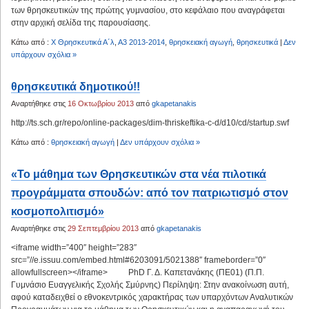
των θρησκευτικών της πρώτης γυμνασίου, στο κεφάλαιο που αναγράφεται
στην αρχική σελίδα της παρουσίασης.
Κάτω από :
X Θρησκευτικά Α΄λ
,
Α3 2013-2014
,
θρησκειακή αγωγή
,
θρησκευτικά
|
Δεν
υπάρχουν σχόλια »
θρησκευτικά δημοτικού!!
Αναρτήθηκε στις
16 Οκτωβρίου 2013
από
gkapetanakis
http://ts.sch.gr/repo/online-packages/dim-thriskeftika-c-d/d10/cd/startup.swf
Κάτω από :
θρησκειακή αγωγή
|
Δεν υπάρχουν σχόλια »
«Το μάθημα των Θρησκευτικών στα νέα πιλοτικά
προγράμματα σπουδών: από τον πατριωτισμό στον
κοσμοπολιτισμό»
Αναρτήθηκε στις
29 Σεπτεμβρίου 2013
από
gkapetanakis
<iframe width=”400″ height=”283″
src=”//e.issuu.com/embed.html#6203091/5021388″ frameborder=”0″
allowfullscreen></iframe> PhD Γ. Δ. Καπετανάκης (ΠΕ01) (Π.Π.
Γυμνάσιο Ευαγγελικής Σχολής Σμύρνης) Περίληψη: Στην ανακοίνωση αυτή,
αφού καταδειχθεί ο εθνοκεντρικός χαρακτήρας των υπαρχόντων Αναλυτικών