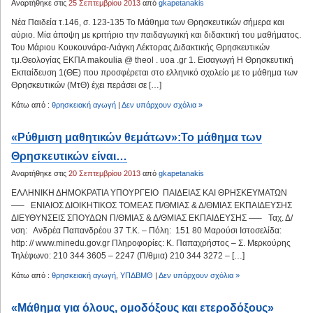
Αναρτήθηκε στις
25 Σεπτεμβρίου 2013
από
gkapetanakis
Νέα Παιδεία τ.146, σ. 123-135 Το Μάθημα των Θρησκευτικών σήμερα και
αύριο. Μία άποψη με κριτήριο την παιδαγωγική και διδακτική του μαθήματος.
Του Μάριου Κουκουνάρα-Λιάγκη Λέκτορας Διδακτικής Θρησκευτικών
τμ.Θεολογίας ΕΚΠΑ makoulia @ theol . uoa .gr 1. Εισαγωγή Η Θρησκευτική
Εκπαίδευση 1(ΘΕ) που προσφέρεται στο ελληνικό σχολείο με το μάθημα των
Θρησκευτικών (ΜτΘ) έχει περάσει σε […]
Κάτω από :
θρησκειακή αγωγή
|
Δεν υπάρχουν σχόλια »
«Ρύθμιση μαθητικών θεμάτων»:Το μάθημα των
Θρησκευτικών είναι…
Αναρτήθηκε στις
20 Σεπτεμβρίου 2013
από
gkapetanakis
ΕΛΛΗΝΙΚΗ ΔΗΜΟΚΡΑΤΙΑ ΥΠΟΥΡΓΕΙΟ ΠΑΙΔΕΙΑΣ ΚΑΙ ΘΡΗΣΚΕΥΜΑΤΩΝ
—– ΕΝΙΑΙΟΣ ΔΙΟΙΚΗΤΙΚΟΣ ΤΟΜΕΑΣ Π/ΘΜΙΑΣ & Δ/ΘΜΙΑΣ ΕΚΠΑΙΔΕΥΣΗΣ
ΔΙΕΥΘΥΝΣΕΙΣ ΣΠΟΥΔΩΝ Π/ΘΜΙΑΣ & Δ/ΘΜΙΑΣ ΕΚΠΑΙΔΕΥΣΗΣ —– Ταχ. Δ/
νση: Ανδρέα Παπανδρέου 37 Τ.Κ. – Πόλη: 151 80 Μαρούσι Ιστοσελίδα:
http: // www.minedu.gov.gr Πληροφορίες: Κ. Παπαχρήστος – Σ. Μερκούρης
Τηλέφωνο: 210 344 3605 – 2247 (Π/θμια) 210 344 3272 – […]
Κάτω από :
θρησκειακή αγωγή
,
ΥΠΔΒΜΘ
|
Δεν υπάρχουν σχόλια »
«Μάθημα για όλους, ομοδόξους και ετεροδόξους»