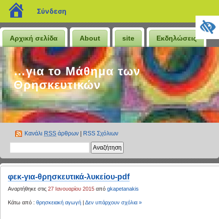
blogs.sch.gr
Σύνδεση
Αρχική σελίδα
About
site
Εκδηλώσεις
…για το Μάθημα των
Θρησκευτικών
Κανάλι
RSS
άρθρων
|
RSS Σχόλιων
φεκ-για-θρησκευτικά-λυκείου-pdf
Αναρτήθηκε στις
27 Ιανουαρίου 2015
από
gkapetanakis
Κάτω από :
θρησκειακή αγωγή
|
Δεν υπάρχουν σχόλια »