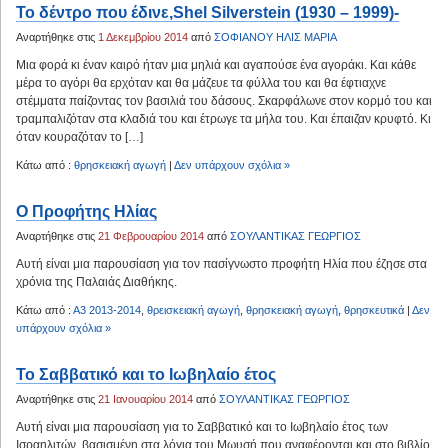
Το δέντρο που έδινε,Shel Silverstein (1930 – 1999)-
Αναρτήθηκε στις
1 Δεκεμβρίου 2014
από
ΣΟΦΙΑΝΟΥ ΗΛΙΣ ΜΑΡΙΑ
Μια φορά κι έναν καιρό ήταν μια μηλιά και αγαπούσε ένα αγοράκι. Και κάθε
μέρα το αγόρι θα ερχόταν και θα μάζευε τα φύλλα του και θα έφτιαχνε
στέμματα παίζοντας τον βασιλιά του δάσους. Σκαρφάλωνε στον κορμό του και
τραμπαλιζόταν στα κλαδιά του και έτρωγε τα μήλα του. Και έπαιζαν κρυφτό. Κι
όταν κουραζόταν το […]
Κάτω από :
θρησκειακή αγωγή
|
Δεν υπάρχουν σχόλια »
Ο Προφήτης Ηλίας
Αναρτήθηκε στις
21 Φεβρουαρίου 2014
από
ΣΟΥΛΑΝΤΙΚΑΣ ΓΕΩΡΓΙΟΣ
Αυτή είναι μια παρουσίαση για τον πασίγνωστο προφήτη Ηλία που έζησε στα
χρόνια της Παλαιάς Διαθήκης.
Κάτω από :
Α3 2013-2014
,
θρεισκειακή αγωγή
,
θρησκειακή αγωγή
,
θρησκευτικά
|
Δεν
υπάρχουν σχόλια »
Το Σαββατικό και το Ιωβηλαίο έτος
Αναρτήθηκε στις
21 Ιανουαρίου 2014
από
ΣΟΥΛΑΝΤΙΚΑΣ ΓΕΩΡΓΙΟΣ
Αυτή είναι μια παρουσίαση για το Σαββατικό και το Ιωβηλαίο έτος των
Ισραηλιτών, βασισμένη στα λόγια του Μωυσή που αναφέρονται και στο βιβλίο