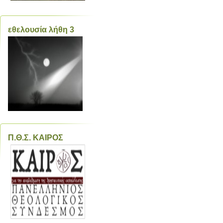
εθελουσία λήθη 3
Π.Θ.Σ. ΚΑΙΡΟΣ