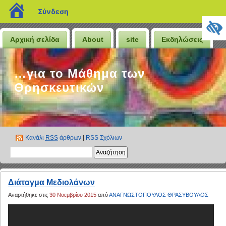
blogs.sch.gr
Σύνδεση
Αρχική σελίδα
About
site
Εκδηλώσεις
…για το Μάθημα των
Θρησκευτικών
Κανάλι
RSS
άρθρων
|
RSS Σχόλιων
Διάταγμα Μεδιολάνων
Αναρτήθηκε στις
30 Νοεμβρίου 2015
από
ΑΝΑΓΝΩΣΤΟΠΟΥΛΟΣ ΘΡΑΣΥΒΟΥΛΟΣ