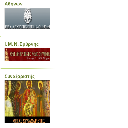
Αθηνών
Ι. Μ. Ν. Σμύρνης
Συναξαριστής