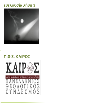
εθελουσία λήθη 3
Π.Θ.Σ. ΚΑΙΡΟΣ