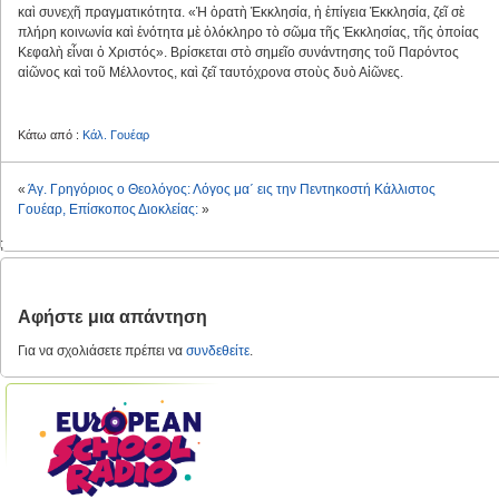
καὶ συνεχῆ πραγματικότητα. «Ἡ ὁρατὴ Ἐκκλησία, ἡ ἐπίγεια Ἐκκλησία, ζεῖ σὲ
πλήρη κοινωνία καὶ ἑνότητα μὲ ὁλόκληρο τὸ σῶμα τῆς Ἐκκλησίας, τῆς ὁποίας
Κεφαλὴ εἶναι ὁ Χριστός». Βρίσκεται στὸ σημεῖο συνάντησης τοῦ Παρόντος
αἰῶνος καὶ τοῦ Μέλλοντος, καὶ ζεῖ ταυτόχρονα στοὺς δυὸ Αἰῶνες.
Κάτω από :
Κάλ. Γουέαρ
«
Άγ. Γρηγόριος ο Θεολόγος: Λόγος μα΄ εις την Πεντηκοστή
Κάλλιστος
Γουέαρ, Επίσκοπος Διοκλείας:
»
;
Αφήστε μια απάντηση
Για να σχολιάσετε πρέπει να
συνδεθείτε
.