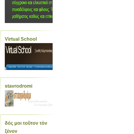
Virtual School
stavrodromi
δός μοι τοῦτον τὸν
ξένον