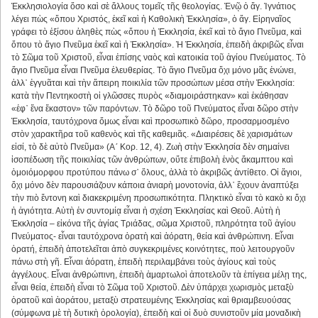
Ἐκκλησιολογία ὅσο καὶ σὲ ἄλλους τομεῖς τῆς θεολογίας. Ἐνῷ ὁ ἅγ. Ἰγνάτιος
λέγει πὼς «ὅπου Χριστός, ἐκεῖ καὶ ἡ Καθολικὴ Ἐκκλησία», ὁ ἅγ. Εἰρηναῖος
γράφει τὸ ἐξίσου ἀληθὲς πὼς «ὅπου ἡ Ἐκκλησία, ἐκεῖ καὶ τὸ ἅγιο Πνεῦμα, καὶ
ὅπου τὸ ἅγιο Πνεῦμα ἐκεῖ καὶ ἡ Ἐκκλησία». Ἡ Ἐκκλησία, ἐπειδὴ ἀκριβῶς εἶναι
τὸ Σῶμα τοῦ Χριστοῦ, εἶναι ἐπίσης ναὸς καὶ κατοικία τοῦ ἁγίου Πνεύματος. Τὸ
ἅγιο Πνεῦμα εἶναι Πνεῦμα ἐλευθερίας. Τὸ ἅγιο Πνεῦμα ὄχι μόνο μᾶς ἑνώνει,
ἀλλ᾿ ἐγγυᾶται καὶ τὴν ἄπειρη ποικιλία τῶν προσώπων μέσα στὴν Ἐκκλησία:
κατὰ τὴν Πεντηκοστὴ οἱ γλῶσσες πυρὸς «διαμοιράστηκαν» καὶ ἐκάθησαν
«ἐφ᾿ ἕνα ἕκαστον» τῶν παρόντων. Τὸ δῶρο τοῦ Πνεύματος εἶναι δῶρο στὴν
Ἐκκλησία, ταυτόχρονα ὅμως εἶναι καὶ προσωπικὸ δῶρο, προσαρμοσμένο
στὸν χαρακτῆρα τοῦ καθενὸς καὶ τῆς καθεμιᾶς. «Διαιρέσεις δὲ χαρισμάτων
εἰσί, τὸ δὲ αὐτὸ Πνεῦμα» (Α´ Κορ. 12, 4). Ζωὴ στὴν Ἐκκλησία δὲν σημαίνει
ἰσοπέδωση τῆς ποικιλίας τῶν ἀνθρώπων, οὔτε ἐπιβολὴ ἑνὸς ἄκαμπτου καὶ
ὁμοιόμορφου προτύπου πάνω σ᾿ ὅλους, ἀλλὰ τὸ ἀκριβῶς ἀντίθετο. Οἱ ἅγιοι,
ὄχι μόνο δὲν παρουσιάζουν κάποια ἀνιαρὴ μονοτονία, ἀλλ᾿ ἔχουν ἀναπτύξει
τὴν πιὸ ἔντονη καὶ διακεκριμένη προσωπικότητα. Πληκτικὸ εἶναι τὸ κακὸ κι ὄχι
ἡ ἁγιότητα. Αὐτὴ ἐν συντομίᾳ εἶναι ἡ σχέση Ἐκκλησίας καὶ Θεοῦ. Αὐτὴ ἡ
Ἐκκλησία – εἰκόνα τῆς ἁγίας Τριάδας, σῶμα Χριστοῦ, πληρότητα τοῦ ἁγίου
Πνεύματος- εἶναι ταυτόχρονα ὁρατὴ καὶ ἀόρατη, θεία καὶ ἀνθρώπινη. Εἶναι
ὁρατή, ἐπειδὴ ἀποτελεῖται ἀπὸ συγκεκριμένες κοινότητες, ποὺ λειτουργοῦν
πάνω στὴ γῆ. Εἶναι ἀόρατη, ἐπειδὴ περιλαμβάνει τοὺς ἁγίους καὶ τοὺς
ἀγγέλους. Εἶναι ἀνθρώπινη, ἐπειδὴ ἁμαρτωλοὶ ἀποτελοῦν τὰ ἐπίγεια μέλῃ της,
εἶναι θεία, ἐπειδὴ εἶναι τὸ Σῶμα τοῦ Χριστοῦ. Δὲν ὑπάρχει χωρισμὸς μεταξὺ
ὁρατοῦ καὶ ἀοράτου, μεταξὺ στρατευμένης Ἐκκλησίας καὶ θριαμβευούσας
(σύμφωνα μὲ τὴ δυτικὴ ὁρολογία), ἐπειδὴ καὶ οἱ δυὸ συνιστοῦν μία μοναδικὴ