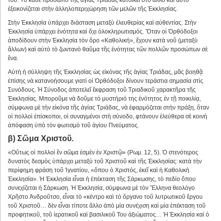
του. Τὸ κάθε πρόσωπο τῆς ἁγίας Τριάδας κατοικεῖ στὸ ἄλλο καὶ αὐτὸ
ἐξεικονίζεται στὴν ἀλληλοπεριχώρηση τῶν μελῶν τῆς Ἐκκλησίας.
Στὴν Ἐκκλησία ὑπάρχει διάσταση μεταξὺ ἐλευθερίας καὶ αὐθεντίας. Στὴν
Ἐκκλησία ὑπάρχει ἑνότητα καὶ ὄχι ὁλοκληρωτισμός. Ὅταν οἱ Ὀρθόδοξοι
ἀποδίδουν στὴν Ἐκκλησία τὸν ὅρο «Καθολική», ἔχουν κατὰ νοῦ (μεταξὺ
ἄλλων) καὶ αὐτὸ τὸ ζωντανὸ θαῦμα τῆς ἑνότητας τῶν πολλῶν προσώπων σὲ
ἕνα.
Αὐτὴ ἡ σύλληψη τῆς Ἐκκλησίας ὡς εἰκόνας τῆς ἁγίας Τριάδας, μᾶς βοηθᾷ
ἐπίσης νὰ κατανοήσουμε γιατὶ οἱ Ὀρθόδοξοι δίνουν τεράστια σημασία στὶς
Συνόδους. Ἡ Σύνοδος ἀποτελεῖ ἔκφραση τοῦ Τριαδικοῦ χαρακτῆρα τῆς
Ἐκκλησίας. Μποροῦμε νὰ δοῦμε τὸ μυστήριό της ἑνότητος ἐν τῇ ποικιλίᾳ,
σύμφωνα μὲ τὴν εἰκόνα τῆς ἁγίας Τριάδας, νὰ ἐφαρμόζεται στὴν πράξη, ὅταν
οἱ πολλοὶ ἐπίσκοποι, οἱ συναγμένοι στὴ σύνοδο, φτάνουν ἐλεύθερα σὲ κοινὴ
ἀπόφαση ὑπὸ τὸν φωτισμὸ τοῦ ἁγίου Πνεύματος.
β) Σῶμα Χριστοῦ.
«Οὕτως οἱ πολλοὶ ἓν σῶμα ἐσμὲν ἐν Χριστῷ» (Ρωμ. 12, 5). Ὁ στενότερος
δυνατὸς δεσμὸς ὑπάρχει μεταξὺ τοῦ Χριστοῦ καὶ τῆς Ἐκκλησίας: κατὰ τὴν
περίφημη φράση τοῦ Ἰγνατίου, «ὅπου ὁ Χριστός, ἐκεῖ καὶ ἡ Καθολικὴ
Ἐκκλησία». Ἡ Ἐκκλησία εἶναι ἡ ἐπέκταση τῆς Σάρκωσης, τὸ πεδίο ὅπου
συνεχίζεται ἡ Σάρκωση. Ἡ Ἐκκλησία, σύμφωνα μὲ τὸν Ἕλληνα θεολόγο
Χρῆστο Ἀνδροῦτσο, εἶναι τὸ «κέντρο καὶ τὸ ὄργανο τοῦ λυτρωτικοῦ ἔργου
τοῦ Χριστοῦ… δὲν εἶναι τίποτε ἄλλο ἀπὸ μία συνέχιση καὶ μία ἐπέκταση τοῦ
προφητικοῦ, τοῦ ἱερατικοῦ καὶ βασιλικοῦ Του ἀξιώματος… Ἡ Ἐκκλησία καὶ ὁ