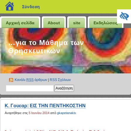
blogs.sch.gr
Σύνδεση
Αρχική σελίδα
About
site
Εκδηλώσεις
…για το Μάθημα των
Θρησκευτικών
Κανάλι
RSS
άρθρων
|
RSS Σχόλιων
K. Γουεαρ: ΕΙΣ ΤΗΝ ΠΕΝΤΗΚΟΣΤΗΝ
Αναρτήθηκε στις
5 Ιουνίου 2014
από
gkapetanakis