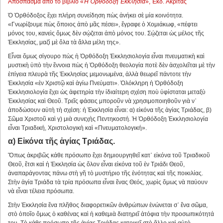
Ἀπόσπασμα ἀπὸ τὸ βιβλίο «
Ἡ Ὀρθόδοξη Ἐκκλησία
», Ἐκδ. Ἀκρίτας
Ὁ Ὀρθόδοξος ἔχει πλήρη συνείδηση πὼς ἀνήκει σὲ μία κοινότητα.
«Γνωρίζουμε πὼς ὅποιος ἀπὸ μᾶς πέσει», ἔγραφε ὁ Χομιάκωφ, «πέφτει
μόνος του, κανεὶς ὅμως δὲν σῴζεται ἀπὸ μόνος του. Σῴζεται ὡς μέλος τῆς
Ἐκκλησίας, μαζὶ μὲ ὅλα τὰ ἄλλα μέλη της».
Εἶναι ὅμως σίγουρο πὼς ἡ Ὀρθόδοξη Ἐκκλησιολογία εἶναι πνευματικὴ καὶ
μυστικὴ ὑπὸ τὴν ἔννοια πὼς ἡ Ὀρθόδοξη θεολογία ποτὲ δὲν ἀσχολεῖται μὲ τὴν
ἐπίγεια πλευρὰ τῆς Ἐκκλησίας μεμονωμένα, ἀλλὰ θεωρεῖ πάντοτε τὴν
Ἐκκλησία «ἐν Χριστῷ καὶ ἁγίω Πνεύματι». Ὁλόκληρη ἡ Ὀρθόδοξη
Ἐκκλησιολογία ἔχει ὡς ἀφετηρία τὴν ἰδιαίτερη σχέση ποὺ ὑφίσταται μεταξὺ
Ἐκκλησίας καὶ Θεοῦ. Τρεῖς φάσεις μποροῦν νὰ χρησιμοποιηθοῦν γιὰ ν᾿
ἀποδώσουν αὐτὴ τὴ σχέση: ἡ Ἐκκλησία εἶναι: α) εἰκόνα τῆς ἁγίας Τριάδας, β)
Σῶμα Χριστοῦ καὶ γ) μιὰ συνεχὴς Πεντηκοστή. Ἡ Ὀρθόδοξη Ἐκκλησιολογία
εἶναι Τριαδική, Χριστολογικὴ καὶ «Πνευματολογική».
α) Εἰκόνα τῆς ἁγίας Τριάδας.
Ὅπως ἀκριβῶς κάθε πρόσωπο ἔχει δημιουργηθεῖ κατ᾿ εἰκόνα τοῦ Τριαδικοῦ
Θεοῦ, ἔτσι καὶ ἡ Ἐκκλησία ὡς ὅλον εἶναι εἰκόνα τοῦ ἐν Τριάδι Θεοῦ,
ἀναπαράγοντας πάνω στὴ γῆ τὸ μυστήριο τῆς ἑνότητας καὶ τῆς ποικιλίας.
Στὴν ἁγία Τριάδα τὰ τρία πρόσωπα εἶναι ἕνας Θεός, χωρὶς ὅμως νὰ παύουν
νὰ εἶναι τέλεια πρόσωπα.
Στὴν Ἐκκλησία ἕνα πλῆθος διαφορετικῶν ἀνθρώπων ἑνώνεται σ᾿ ἕνα σῶμα,
στὸ ὁποῖο ὅμως ὁ καθένας καὶ ἡ καθεμιὰ διατηρεῖ ἀτόφια τὴν προσωπικότητά