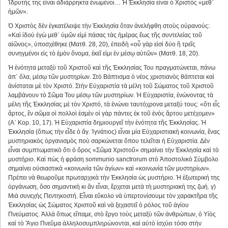
Ἱδρυτής της εἶναι ἀδιάρρηκτα ἑνωμένοι… Ἡ Ἐκκλησία εἶναι ὁ Χριστὸς «μεθ᾿
ἡμῶν».
Ὁ Χριστὸς δὲν ἐγκατέλειψε τὴν Ἐκκλησία ὅταν ἀνελήφθη στοὺς οὐρανούς:
«Καὶ ἰδοὺ ἐγὼ μεθ᾿ ὑμῶν εἰμὶ πάσας τὰς ἡμέρας ἕως τῆς συντελείας τοῦ
αἰῶνος», ὑποσχέθηκε (Ματθ. 28, 20), ἐπειδὴ «οὗ γὰρ εἰσὶ δύο ἢ τρεῖς
συνηγμένοι εἰς τὸ ἐμὸν ὄνομα, ἐκεῖ εἰμι ἐν μέσῳ αὐτῶν» (Ματθ. 18, 20).
Ἡ ἑνότητα μεταξὺ τοῦ Χριστοῦ καὶ τῆς Ἐκκλησίας Του πραγματώνεται, πάνω
ἀπ᾿ ὅλα, μέσῳ τῶν μυστηρίων. Στὸ Βάπτισμα ὁ νέος χριστιανὸς θάπτεται καὶ
ἀνίσταται μὲ τὸν Χριστό. Στὴν Εὐχαριστία τὰ μέλη τοῦ Σώματος τοῦ Χριστοῦ
λαμβάνουν τὸ Σῶμα Του μέσῳ τῶν μυστηρίων. Ἡ Εὐχαριστία, ἑνώνοντας τὰ
μέλη τῆς Ἐκκλησίας μὲ τὸν Χριστό, τὰ ἑνώνει ταυτόχρονα μεταξύ τους: «ὅτι εἷς
ἄρτος, ἓν σῶμα οἱ πολλοὶ ἐσμὲν οἱ γὰρ πάντες ἐκ τοῦ ἑνὸς ἄρτου μετέχομεν»
(Α´ Κορ. 10, 17). Ἡ Εὐχαριστία δημιουργεῖ τὴν ἑνότητα τῆς Ἐκκλησίας. Ἡ
Ἐκκλησία (ὅπως τὴν εἶδε ὁ ἅγ. Ἰγνάτιος) εἶναι μία Εὐχαριστιακὴ κοινωνία, ἕνας
μυστηριακὸς ὀργανισμὸς ποὺ σαρκώνεται ὅπου τελεῖται ἡ Εὐχαριστία. Δὲν
εἶναι συμπτωματικὸ ὅτι ὁ ὅρος «Σῶμα Χριστοῦ» σημαίνει τὴν Ἐκκλησία καὶ τὸ
μυστήριο. Καὶ πὼς ἡ φράση sommunio sanctrorum στὸ Ἀποστολικὸ Σύμβολο
σημαίνει οὐσιαστικὰ «κοινωνία τῶν ἁγίων» καὶ «κοινωνία τῶν μυστηρίων».
Πρέπει νὰ θεωροῦμε πρωταρχικὰ τὴν Ἐκκλησία ὡς μυστήριο. Ἡ ἐξωτερική της
ὀργάνωση, ὅσο σημαντικὴ κι ἂν εἶναι, ἔρχεται μετὰ τὴ μυστηριακή της ζωή. γ)
Μιὰ συνεχὴς Πεντηκοστή. Εἶναι εὔκολο νὰ ὑπερτονίσουμε τὸν χαρακτῆρα τῆς
Ἐκκλησίας ὡς Σώματος Χριστοῦ καὶ νὰ ξεχαστεῖ ὁ ρόλος τοῦ ἁγίου
Πνεύματος. Ἀλλὰ ὅπως εἴπαμε, στὸ ἔργο τοὺς μεταξὺ τῶν ἀνθρώπων, ὁ Υἱὸς
καὶ τὸ Ἅγιο Πνεῦμα ἀλληλοσυμπληρώνονται, καὶ αὐτὸ ἰσχύει τόσο στὴν