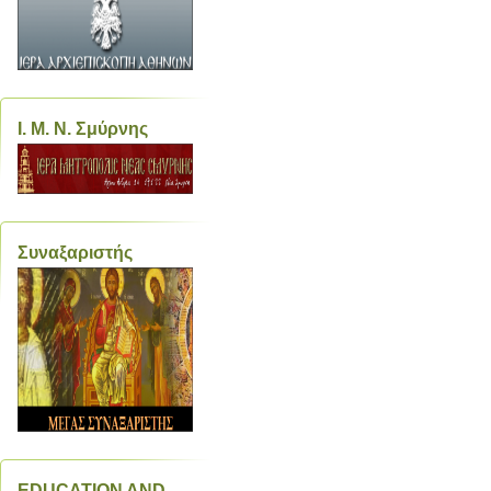
Ι. Μ. Ν. Σμύρνης
Συναξαριστής
EDUCATION AND