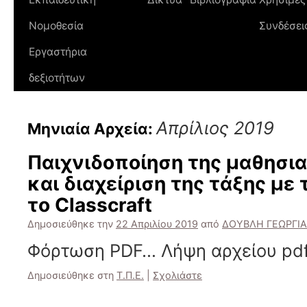
Νομοθεσία
Συνδέσει
Εργαστήρια
δεξιοτήτων
Απρίλιος 2019
Μηνιαία Αρχεία:
Παιχνιδοποίηση της μαθησια
και διαχείριση της τάξης με 
το Classcraft
Δημοσιεύθηκε την
22 Απριλίου 2019
από
ΔΟΥΒΛΗ ΓΕΩΡΓΙΑ
Φόρτωση PDF… Λήψη αρχείου pdf
Δημοσιεύθηκε στη
Τ.Π.Ε.
|
Σχολιάστε