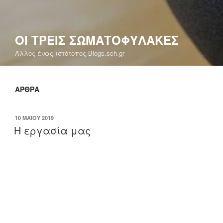
ΟΙ ΤΡΕΙΣ ΣΩΜΑΤΟΦΥΛΑΚΕΣ
Άλλος ένας ιστότοπος Blogs.sch.gr
ΆΡΘΡΑ
ΔΗΜΟΣΙΕΎΤΗΚΕ
10 ΜΑΪ́ΟΥ 2019
ΣΤΙΣ
Η εργασία μας