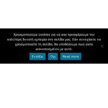
Χρησιμοποιούμε cookies για να σας προσφέρουμε την
καλύτερη δυνατή εμπειρία στη σελίδα μας. Εάν συνεχίσετε να
χρησιμοποιείτε τη σελίδα, θα υποθέσουμε πως είστε
ικανοποιημένοι με αυτό.
Εντάξει
Όχι
Read more
Δείτε το στο
slideshare.net
ΔΗΜΟΣΙΕΎΤΗΚΕ
5 ΑΠΡΙΛΊΟΥ 2019