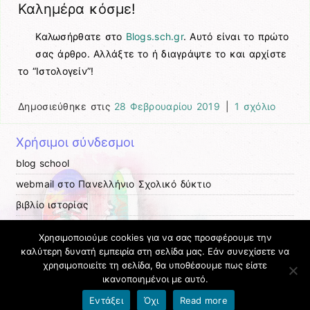
Καλημέρα κόσμε!
Καλωσήρθατε στο
Blogs.sch.gr
. Αυτό είναι το πρώτο
σας άρθρο. Αλλάξτε το ή διαγράψτε το και αρχίστε
το “Ιστολογείν”!
Δημοσιεύθηκε στις
28 Φεβρουαρίου 2019
|
1 σχόλιο
Χρήσιμοι σύνδεσμοι
blog school
webmail στο Πανελλήνιο Σχολικό δύκτιο
βιβλίο ιστορίας
βιβλίο μαθηματικών
Χρησιμοποιούμε cookies για να σας προσφέρουμε την
βιβλίο φυσικής
καλύτερη δυνατή εμπειρία στη σελίδα μας. Εάν συνεχίσετε να
χρησιμοποιείτε τη σελίδα, θα υποθέσουμε πως είστε
Η ιστοσελίδα του Scratch
ικανοποιημένοι με αυτό.
Όροι χρήσης blogs.sch.gr
|
Δήλωση προσβασιμότητας
Εντάξει
Όχι
Read more