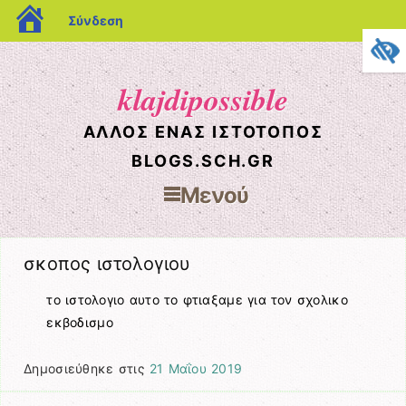
blogs.sch.gr
Σύνδεση
klajdipossible
ΆΛΛΟΣ ΈΝΑΣ ΙΣΤΌΤΟΠΟΣ
BLOGS.SCH.GR
Μενού
Μετάβαση στο περιεχόμενο
σκοπος ιστολογιου
το ιστολογιο αυτο το φτιαξαμε για τον σχολικο
εκβοδισμο
Δημοσιεύθηκε στις
21 Μαΐου 2019