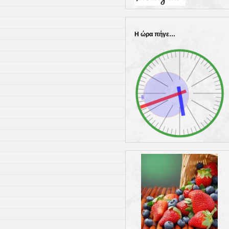
Η ώρα πήγε…