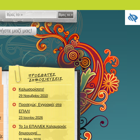
Βρες
Βρες το »
το
ήστε μαζί μας!
»
Καλωσορίσατε!
29 Νοεμβρίου 2010
Προσεχώς: Εγγραφές στα
ΕΠΑΛ!
ν
23 Ιουνίου 2026
Το 1ο ΕΠΑΛ/ΕΚ Καλαμαριάς
δημιουργεί…
ές
21 Μαΐου 2026