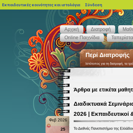
blogs.sch.gr
Εκπαιδευτικές κοινότητες και ιστολόγια
Σύνδεση
Αρχική
Διατροφή
Μαθ
Online Παιχνίδια
Ταπερίστα
Περί Διατροφής
Ιστότοπος για τη διατροφή, τα τρό
Άρθρα με ετικέτα μαθητ
Διαδικτυακά Σεμινάρ
2026 | Εκπαιδευτικοί 
Φεβ 2026
Το Διεθνές Πανεπιστήμιο της Ελλάδος
25