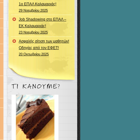
1ο ΕΠΑΛ Καλαμαριάς!
29 Νοεμβρίου 2025
Job Shadowing στο ΕΠΑΛ –
ΕΚ Καλαμαριάς!
23 Νοεμβρίου 2025
Ασφαλής σίτιση των μαθητών!
Οδηγίες από τον ΕΦΕΤ!
20 Οκτωβρίου 2025