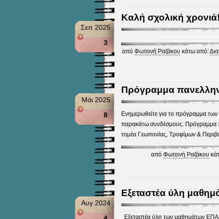
Καλή σχολική χρονιά
Σεπ 2025
3
από
Φωτεινή Ραζάκου
κάτω από:
Δια
Πρόγραμμα πανελλην
Μάι 2025
Ενημερωθείτε για το πρόγραμμα των
8
παρακάτω συνδέσμους. Πρόγραμμα 
τομέα Γεωπονίας, Τροφίμων & Περιβ
από
Φωτεινή Ραζάκου
κάτ
Εξεταστέα ύλη μαθημ
Αυγ 2024
Εξεταστέα ύλη των μαθημάτων ΕΠΑ
4