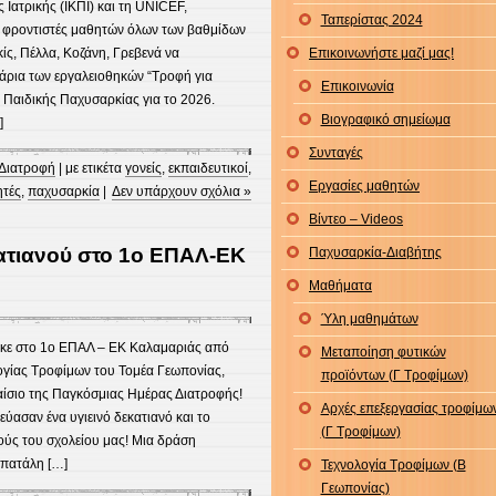
 Ιατρικής (ΙΚΠΙ) και τη UNICEF,
Ταπερίστας 2024
αι φροντιστές μαθητών όλων των βαθμίδων
ίς, Πέλλα, Κοζάνη, Γρεβενά να
Επικοινωνήστε μαζί μας!
άρια των εργαλειοθηκών “Τροφή για
Επικοινωνία
 Παιδικής Παχυσαρκίας για το 2026.
Βιογραφικό σημείωμα
]
Συνταγές
Διατροφή
| με ετικέτα
γονείς
,
εκπαιδευτικοί
,
Εργασίες μαθητών
τές
,
παχυσαρκία
|
Δεν υπάρχουν σχόλια »
Βίντεο – Videos
κατιανού στο 1ο ΕΠΑΛ-ΕΚ
Παχυσαρκία-Διαβήτης
Μαθήματα
Ύλη μαθημάτων
ε στο 1ο ΕΠΑΛ – ΕΚ Καλαμαριάς από
Μεταποίηση φυτικών
λογίας Τροφίμων του Τομέα Γεωπονίας,
προϊόντων (Γ Τροφίμων)
αίσιο της Παγκόσμιας Ημέρας Διατροφής!
Αρχές επεξεργασίας τροφίμω
ύασαν ένα υγιεινό δεκατιανό και το
(Γ Τροφίμων)
ούς του σχολείου μας! Μια δράση
σπατάλη […]
Τεχνολογία Τροφίμων (B
Γεωπονίας)