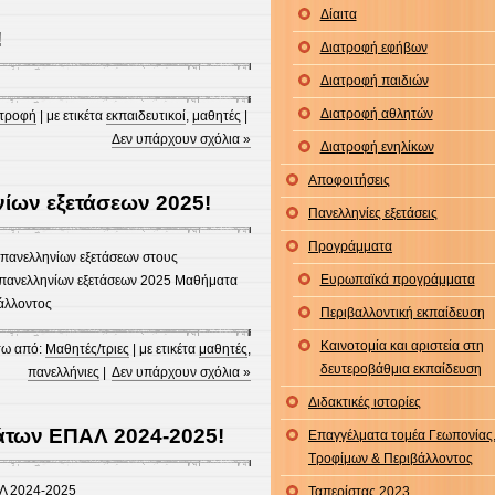
Δίαιτα
!
Διατροφή εφήβων
Διατροφή παιδιών
Διατροφή αθλητών
τροφή
| με ετικέτα
εκπαιδευτικοί
,
μαθητές
|
Δεν υπάρχουν σχόλια »
Διατροφή ενηλίκων
Αποφοιτήσεις
ίων εξετάσεων 2025!
Πανελληνίες εξετάσεις
Προγράμματα
 πανελληνίων εξετάσεων στους
Ευρωπαϊκά προγράμματα
πανελληνίων εξετάσεων 2025 Μαθήματα
άλλοντος
Περιβαλλοντική εκπαίδευση
Καινοτομία και αριστεία στη
ω από:
Μαθητές/τριες
| με ετικέτα
μαθητές
,
δευτεροβάθμια εκπαίδευση
πανελλήνιες
|
Δεν υπάρχουν σχόλια »
Διδακτικές ιστορίες
άτων ΕΠΑΛ 2024-2025!
Επαγγέλματα τομέα Γεωπονίας
Τροφίμων & Περιβάλλοντος
Λ 2024-2025
Ταπερίστας 2023