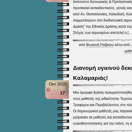
Ινστιτούτο Κοινωνικής & Προληπτικής
προσκαλεί εκπαιδευτικούς, γονείς κ
από Αν. Θεσσαλονίκη, Χαλκιδική, Κιλκ
συμμετάσχουν στα διαδικτυακά σεμιν
Δράση” της Εθνικής Δράσης κατά της
Στόχος των σεμιναρίων αποτελεί η […
από
Φωτεινή Ραζάκου
κάτω από:
μαθη
Διανομή υγιεινού δε
Καλαμαριάς!
Οκτ 2025
Μια όμορφη δράση πραγματοποιήθηκ
17
τους μαθητές της ειδικότητας Τεχνο
Τροφίμων και Περιβάλλοντος στο πλ
Οι δημιουργικοί μαθητές μας παρασκε
μοίρασαν σε μαθητές και εκπαιδευτικ
ευαισθητοποίησης για την πείνα, τη 