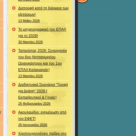
Διατροφή κατά τη διάρκεια των
εξετάσεων!
13 Μαΐου 2026
Το μηχανογραφικό του ΕΠΑΛ
για το 2026!
30 Μαρτίου 2026
Ταπερίστας 2026: Συνεργασία
του 6ου Νηπιαγωγείου
Ωραιοκάστρου και του 1ου
ΕΠΑΛ Καλαμαριάς!
13 Μαρτίου 2026
Διαδικτυακά Σεμινάρια “Τροφή
για Δράση” 2026 |
Εκπαιδευτικοί & Γονείς!
25 Φεβρουαρίου 2026
ν
Ακρυλαμίδιο: ενημέρωση από
τον ΕΦΕΤ!
26 Ιανουαρίου 2026
Χριστουγεννιάτικο παζάρι στο