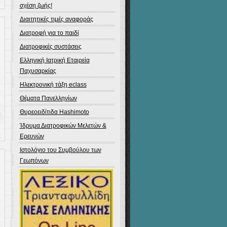
σχέση ζωής!
Διαιτητικές τιμές αναφοράς
Διατροφή για το παιδί
Διατροφικές συστάσεις
Ελληνική Ιατρική Εταιρεία
Παχυσαρκίας
Ηλεκτρονική τάξη eclass
Θέματα Πανελληνίων
Θυρεοειδίτιδα Hashimoto
Ίδρυμα Διατροφικών Μελετών &
Ερευνών
Ιστολόγιο του Συμβούλου των
Γεωπόνων