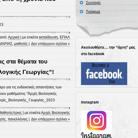
Συνταγές
Τρόφιμα
23
από:
Αρχική
| με ετικέτα
εκπαίδευση
,
ΕΠΑΛ
ΜΑΡΙΑΣ
,
μαθητές
|
Δεν υπάρχουν σχόλια »
Ακολουθήστε… την “άχνη” μας
στο facebook
ις στα θέματα του
λογικής Γεωργίας”!
 για τις ενδεικτικές απαντήσεις των
ενου μαθήματος “Ἁρχές Βιολογικής
Αρχές_Βιολογικής_Γεωργίας_2023
instagram
Μαθητές/τριες
| με ετικέτα
Αρχές Βιολογικής
τές
,
πανελλήνιες
|
Δεν υπάρχουν σχόλια »