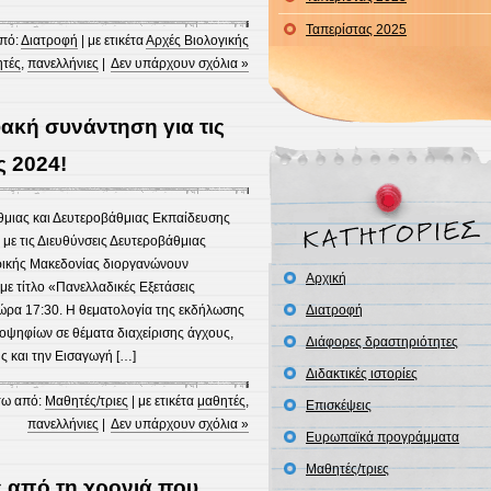
Ταπερίστας 2025
πό:
Διατροφή
| με ετικέτα
Αρχές Βιολογικής
τές
,
πανελλήνιες
|
Δεν υπάρχουν σχόλια »
ακή συνάντηση για τις
ς 2024!
μιας και Δευτεροβάθμιας Εκπαίδευσης
με τις Διευθύνσεις Δευτεροβάθμιας
τρικής Μακεδονίας διοργανώνουν
Αρχική
ε τίτλο «Πανελλαδικές Εξετάσεις
 ώρα 17:30. Η θεματολογία της εκδήλωσης
Διατροφή
οψηφίων σε θέματα διαχείρισης άγχους,
Διάφορες δραστηριότητες
 και την Εισαγωγή […]
Διδακτικἐς ιστορίες
ω από:
Μαθητές/τριες
| με ετικέτα
μαθητές
,
Επισκέψεις
πανελλήνιες
|
Δεν υπάρχουν σχόλια »
Ευρωπαϊκά προγράμματα
Μαθητές/τριες
 από τη χρονιά που