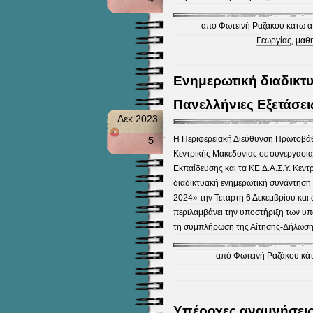
από
Φωτεινή Ραζάκου
κάτω α
Γεωργίας
,
μαθη
Ενημερωτική διαδικτυ
Πανελλήνιες Εξετάσει
Δεκ 2023
Η Περιφερειακή Διεύθυνση Πρωτοβάθ
5
Κεντρικής Μακεδονίας σε συνεργασία 
Εκπαίδευσης και τα ΚΕ.Δ.Α.Σ.Υ. Κεν
διαδικτυακή ενημερωτική συνάντηση μ
2024» την Τετάρτη 6 Δεκεμβρίου και
περιλαμβάνει την υποστήριξη των υπ
τη συμπλήρωση της Αίτησης-Δήλωσης
από
Φωτεινή Ραζάκου
κάτ
Υπέροχες αναμνήσεις