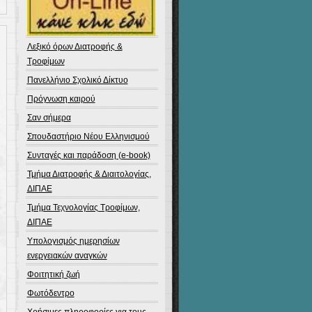
Λεξικό όρων Διατροφής &
Τροφίμων
Πανελλήνιο Σχολικό Δίκτυο
Πρόγνωση καιρού
Σαν σήμερα
Σπουδαστήριο Νέου Ελληνισμού
Συνταγές και παράδοση (e-book)
Τμήμα Διατροφής & Διαιτολογίας,
ΔΙΠΑΕ
Τμήμα Τεχνολογίας Τροφίμων,
ΔΙΠΑΕ
Υπολογισμός ημερησίων
ενεργειακών αναγκών
Φοιτητική ζωή
Φωτόδεντρο