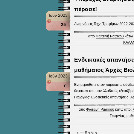
πέρασε!
Ιούν 2023
Αναμνήσεις Τεχν. Τροφίμων 2022-20
25
από
Φωτεινή Ραζάκου
κάτω 
ΚΑΛΑ
Ενδεικτικές απαντήσε
μαθήματος Ἁρχές Βιο
Ιούν 2023
Ενημερωθείτε στον παρακάτω σύνδεσμο
7
θεμάτων του πανελλαδικώς εξεταζόμ
Γεωργίας” Ενδεικτικές απαντήσεις_
από
Φωτεινή Ραζάκου
κάτω από:
Γεωργίας
,
μαθη