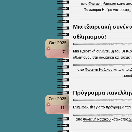
από
Φωτεινή Ραζάκου
κάτω από
Παγκόσμια Ημέρα Διατροφής
,
Μια εξαιρετική συνέντ
αθλητισμού!
Οκτ 2025
Μια εξαιρετική συνέντευξη του Dr Κω
7
αθλητισμού στη σωματική και ψυχική 
από
Φωτεινή Ραζάκου
κάτω από:
Δ
εκπαι
Πρόγραμμα πανελλην
Σεπ 2025
Ενημερωθείτε για το πρόγραμμα των 
11
από
Φωτεινή Ραζάκου
κάτω από:
Δ