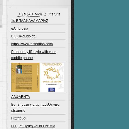
1ο ΕΠΑΛ ΚΑΛΑΜΑΡΙΑΣ
eAmbrosia
EK Καλαμαριάς
https://www.tasteatlas.com/
Prohealthy lifestyle with your
mobile phone
ΑΛΦΑΒΗΤΑ
Βοηθήματα για τις πανελλήνιες
εξετάσεις
Γεωπόνοι
ΓΗ, μαΓΗρική και υΓΗα: Μια