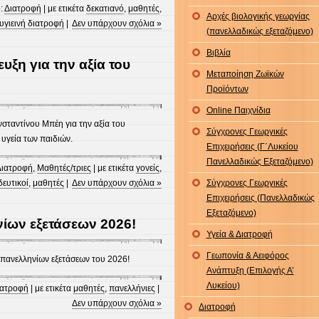
:
Διατροφή
| με ετικέτα
δεκατιανό
,
μαθητές
,
Αρχές βιολογικής γεωργίας
υγιεινή διατροφή
|
Δεν υπάρχουν σχόλια »
(πανελλαδικώς εξεταζόμενο)
Βιβλία
ευξη για την αξία του
Μεταποίηση Ζωϊκών
Προϊόντων
Online Παιχνίδια
νσταντίνου Μπέη για την αξία του
Σύγχρονες Γεωργικές
υγεία των παιδιών.
Επιχειρήσεις (Γ΄Λυκείου
Πανελλαδικώς Εξεταζόμενο)
ιατροφή
,
Μαθητές/τριες
| με ετικέτα
γονείς
,
δευτικοί
,
μαθητές
|
Δεν υπάρχουν σχόλια »
Σύγχρονες Γεωργικές
Επιχειρήσεις (Πανελλαδικώς
Εξεταζόμενο)
ίων εξετάσεων 2026!
Υγεία & Διατροφή
Γεωπονία & Αειφόρος
πανελληνίων εξετάσεων του 2026!
Ανάπτυξη (Επιλογής Α’
Λυκείου)
ιατροφή
| με ετικέτα
μαθητές
,
πανελλήνιες
|
Δεν υπάρχουν σχόλια »
Διατροφή