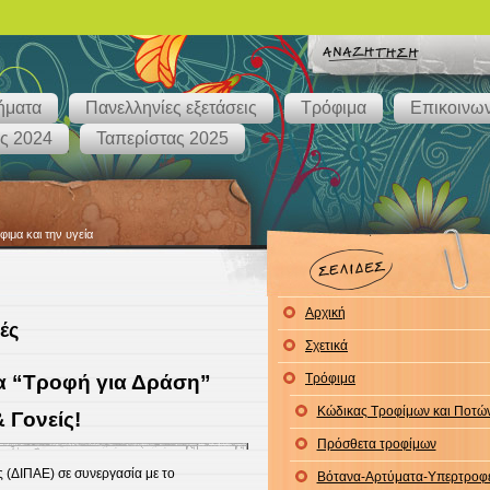
ήματα
Πανελληνίες εξετάσεις
Τρόφιμα
Επικοινων
ς 2024
Ταπερίστας 2025
φιμα και την υγεία
Αρχική
ές
Σχετικά
ια “Τροφή για Δράση”
Τρόφιμα
Κώδικας Τροφίμων και Ποτώ
& Γονείς!
Πρόσθετα τροφίμων
 (ΔΙΠΑΕ) σε συνεργασία με το
Βότανα-Αρτύματα-Υπερτροφ