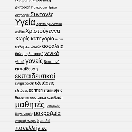
Μεσογειακή
Διατροφή
Παγκόσμια Ημέρα
Συνταγές
Διατροφής
Υγεία
Χριστουγεννιάτικο
Χριστούγεννα
παζάρι
Χωρίς κατηγορία
άνοια
ασφάλεια
αθλητές
αλκοόλ
γενικά
βιώσιμη διατροφή
γονείς
δεκατιανό
γλυκά
εκπαίδευση
εκπαιδευτικοί
εξετάσεις
ενημέρωση
επισκέψεις
εξετάσεις ΕΟΠΠΕΠ
θρεπτικά συστατικά
κατάθλιψη
μαθητές
μαθητικός
μακροζωία
διαγωνισμός
νευρική ανορεξία
παιδιά
πανελλήνιες