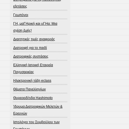
εξετάσεις
Γεωπόνοι
ΓΗ, μαΓΗρική και υΓΗα: Μια
σχέση ζωής!
Διαιτητικές τιμές αναφοράς
Διατροφή για το παιδί
Διατροφικές συστάσεις
Ελληνική Ιατρική Εταιρεία
Παχυσαρκίας
Ηλεκτρονική τάξη eclass
Θέματα Πανελληνίων
Θυρεοειδίτιδα Hashimoto
Ίδρυμα Διατροφικών Μελετών &
Ερευνών
Ιστολόγιο του Συμβούλου των