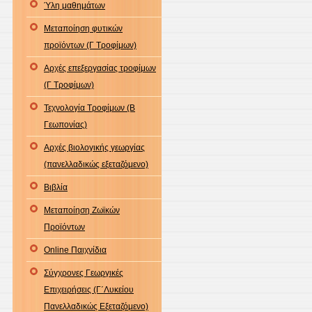
Ύλη μαθημάτων
Μεταποίηση φυτικών
προϊόντων (Γ Τροφίμων)
Αρχές επεξεργασίας τροφίμων
(Γ Τροφίμων)
Τεχνολογία Τροφίμων (B
Γεωπονίας)
Αρχές βιολογικής γεωργίας
(πανελλαδικώς εξεταζόμενο)
Βιβλία
Μεταποίηση Ζωϊκών
Προϊόντων
Online Παιχνίδια
Σύγχρονες Γεωργικές
Επιχειρήσεις (Γ΄Λυκείου
Πανελλαδικώς Εξεταζόμενο)