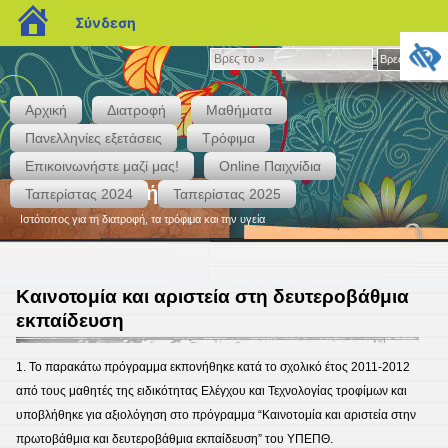
blogs.sch.gr
Σύνδεση
Βρες
Βρες το »
το
»
Αρχική
Διατροφή
Μαθήματα
Πανελληνίες εξετάσεις
Τρόφιμα
Επικοινωνήστε μαζί μας!
Online Παιχνίδια
Περί Διατροφής
Ταπερίστας 2024
Ταπερίστας 2025
Ιστότοπος για τη διατροφή, τα τρόφιμα και την υγεία
Καινοτομία και αριστεία στη δευτεροβάθμια
εκπαίδευση
1. Το παρακάτω πρόγραμμα εκπονήθηκε κατά το σχολικό έτος 2011-2012
από τους μαθητές της ειδικότητας Ελέγχου και Τεχνολογίας τροφίμων και
υποβλήθηκε για αξιολόγηση στο πρόγραμμα “Καινοτομία και αριστεία στην
πρωτοβάθμια και δευτεροβάθμια εκπαίδευση” του ΥΠΕΠΘ.