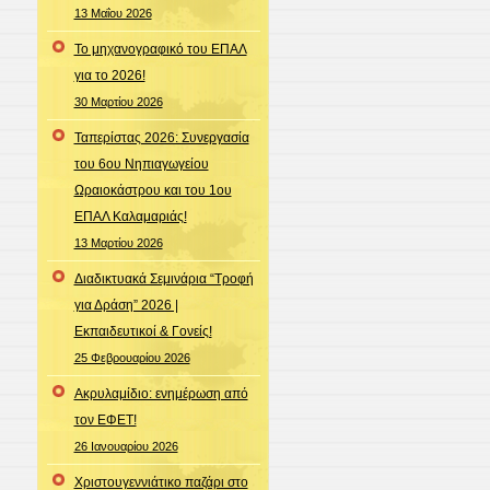
13 Μαΐου 2026
Το μηχανογραφικό του ΕΠΑΛ
για το 2026!
30 Μαρτίου 2026
Ταπερίστας 2026: Συνεργασία
του 6ου Νηπιαγωγείου
Ωραιοκάστρου και του 1ου
ΕΠΑΛ Καλαμαριάς!
13 Μαρτίου 2026
Διαδικτυακά Σεμινάρια “Τροφή
για Δράση” 2026 |
Εκπαιδευτικοί & Γονείς!
25 Φεβρουαρίου 2026
Ακρυλαμίδιο: ενημέρωση από
τον ΕΦΕΤ!
26 Ιανουαρίου 2026
Χριστουγεννιάτικο παζάρι στο