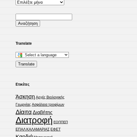
Αρχείο
δημοσιεύσεων
Αναζήτηση
για:
Translate
Select
a
Translate
language
to
Ετικέτες
translate
this
Άσκηση
Αρχές Βιολογικής
page
Γεωργίας
Ασφάλεια τροφίμων
Δίαιτα
Διαβήτης
Διατροφή
ΕΟΠΠΕΠ
ΕΠΑΛ ΚΑΛΑΜΑΡΙΑΣ
ΕΦΕΤ
Καρδιά