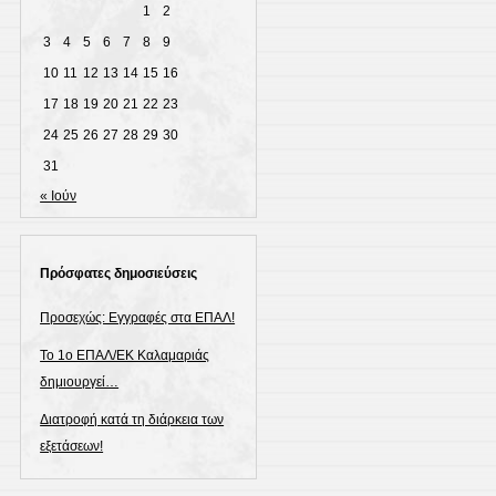
1
2
3
4
5
6
7
8
9
10
11
12
13
14
15
16
17
18
19
20
21
22
23
24
25
26
27
28
29
30
31
« Ιούν
Πρόσφατες δημοσιεύσεις
Προσεχώς: Εγγραφές στα ΕΠΑΛ!
Το 1ο ΕΠΑΛ/ΕΚ Καλαμαριάς
δημιουργεί…
Διατροφή κατά τη διάρκεια των
εξετάσεων!