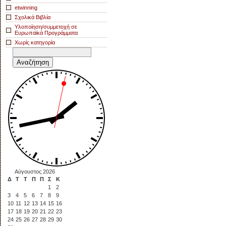
etwinning
Σχολικά Βιβλία
Υλοποίηση/συμμετοχή σε
Ευρωπαϊκά Προγράμματα
Χωρίς κατηγορία
Αναζήτηση
για:
Αύγουστος 2026
Δ
Τ
Τ
Π
Π
Σ
Κ
1
2
3
4
5
6
7
8
9
10
11
12
13
14
15
16
17
18
19
20
21
22
23
24
25
26
27
28
29
30