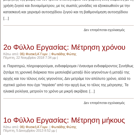
χρήση ζυγού και δυναμόμετρου, με τις σωστές μονάδες να εξοικειωθούν με την
κατασκευή και χειρισμό αυτοσχέδιου ζυγού και τη βαθμονόμηση αυτοσχέδιου
[…]
στο
Δεν επιτρέπεται σχολιασμός
3o
Φύλλο
2ο Φύλλο Εργασίας: Μέτρηση χρόνου
Εργασί
Μετρήσ
Κάτω από:
06) Φυσική Α΄Γυμν.
|
Φωτιάδης Φώτης
Μάζας
Πέμπτη, 22 Νοεμβρίου 2018 7:34 μμ |
–
α. Παρατηρώ, πληροφορούμαι, ενδιαφέρομαι / έναυσμα ενδιαφέροντος Συνήθως
Τα
ζητάμε τη χρονική διάρκεια που μεσολαβεί μεταξύ δύο γεγονότων ή μεταξύ της
Διαγρά
αρχής και του τέλους ενός γεγονότος. Δεν μετράμε τον απόλυτο χρόνο, αλλά το
σχετικό χρόνο που έχει “περάσει” από την αρχή έως το τέλος της μέτρησης. Τα
ηλιακά ρολόγια, μετρούν το χρόνο με μικρή ακρίβεια. […]
στο
Δεν επιτρέπεται σχολιασμός
2ο
Φύλλο
1ο Φύλλο Εργασίας: Μέτρηση μήκους
Εργασί
Μέτρη
Κάτω από:
06) Φυσική Α΄Γυμν.
|
Φωτιάδης Φώτης
χρόνο
Πέμπτη, 5 Δεκεμβρίου 2013 8:52 μμ |