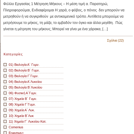
Φύλλο Εργασίας 1 Μέτρηση Μήκους – Η μέση τιμή α. Παρατηρώ,
Πληροφορούμαι, Ενδιαφέρομαι Η χαρά, ο φόβος, ο πόνος δεν μπορούν να
μετρηθούν ή να συγκριθούν με αντικειμενικό τρόπο. Αντίθετα μπορούμε να
μετρήσουμε το μήκος, τη μάζα, το εμβαδόν τον όγκο και άλλα μεγέθη. Πώς
γίνεται η μέτρηση του μήκους; Μπορεί να γίνει με ένα χάρακα, […]
Σχόλια (22)
Kατηγορίες
01) Βιολογία Α΄ Γυμν.
02) Βιολογία Β΄ Γυμν.
03) Βιολογία Γ΄Γυμν.
04) Βιολογία Α΄Λυκείου
05) Βιολογία Β΄Λυκείου
06) Φυσική Α΄Γυμν.
07) Χημεία Β΄ Γυμν.
08) Χημεία Γ΄Γυμν.
09) Χημεία Α΄ Λυκ.
10) Χημεία Β΄Λυκ
11) Χημεία Γ΄ Λυκείου Κατ.
Comenius
Erasmus+