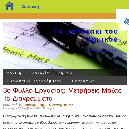
blogs.sch.gr
Σύνδεση
Το μπλοκάκι του
Χημικού
Φωτιάδη Φώτη
Αρχική
Βιολογία
Χημεια
Ευρωπαϊκά Προγράμματα
Βιογραφικό
3o Φύλλο Εργασίας: Μετρήσεις Μάζας –
Τα Διαγράμματα
Κάτω από:
06) Φυσική Α΄Γυμν.
|
Φωτιάδης Φώτης
Πέμπτη, 22 Νοεμβρίου 2018 8:57 μμ |
Εισαγωγικό σημείωμα Επιδιώκεται οι μαθητές: να διακρίνουν το φυσικό μέγεθος
μάζα από το φυσικό μέγεθος βάρος να γνωρίσουν πειραματικά τον τρόπο
μέτρησης της μάζας και τον τρόπο υπολογισμού του βάρους ενός σώματος με τη