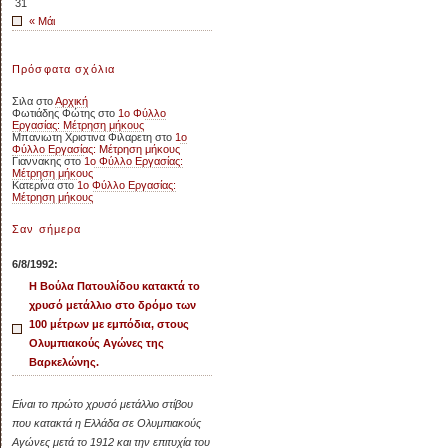
31
« Μάι
Πρόσφατα σχόλια
Σιλα
στο
Αρχική
Φωτιάδης Φώτης
στο
1ο Φύλλο
Εργασίας: Μέτρηση μήκους
Μπανιωτη Χριστινα Φιλαρετη
στο
1ο
Φύλλο Εργασίας: Μέτρηση μήκους
Γιαννακης
στο
1ο Φύλλο Εργασίας:
Μέτρηση μήκους
Κατερίνα
στο
1ο Φύλλο Εργασίας:
Μέτρηση μήκους
Σαν σήμερα
6/8/1992:
Η Βούλα Πατουλίδου κατακτά το
χρυσό μετάλλιο στο δρόμο των
100 μέτρων με εμπόδια, στους
Ολυμπιακούς Αγώνες της
Βαρκελώνης.
Είναι το πρώτο χρυσό μετάλλιο στίβου
που κατακτά η Ελλάδα σε Ολυμπιακούς
Αγώνες μετά το 1912 και την επιτυχία του