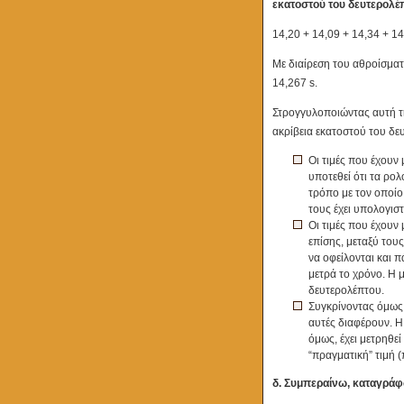
εκατοστού του δευτερολέ
14,20 + 14,09 + 14,34 + 14
Με διαίρεση του αθροίσματ
14,267 s.
Στρογγυλοποιώντας αυτή τη
ακρίβεια εκατοστού του δευ
Οι τιμές που έχουν
υποτεθεί ότι τα ρολ
τρόπο με τον οποίο
τους έχει υπολογιστ
Οι τιμές που έχουν
επίσης, μεταξύ τους
να οφείλονται και 
μετρά το χρόνο. Η μ
δευτερολέπτου.
Συγκρίνοντας όμως 
αυτές διαφέρουν. Η
όμως, έχει μετρηθεί
“πραγματική” τιμή (
δ. Συμπεραίνω, καταγράφ