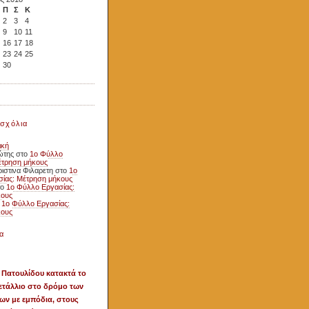
Π
Σ
Κ
2
3
4
9
10
11
16
17
18
23
24
25
30
σχόλια
ική
ώτης
στο
1ο Φύλλο
έτρηση μήκους
ιστινα Φιλαρετη
στο
1ο
ίας: Μέτρηση μήκους
το
1ο Φύλλο Εργασίας:
κους
ο
1ο Φύλλο Εργασίας:
κους
α
 Πατουλίδου κατακτά το
ετάλλιο στο δρόμο των
ων με εμπόδια, στους