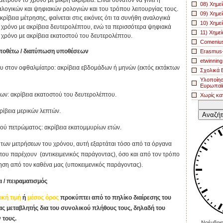
μετρούν το χρόνο με μικρή ακρίβεια. Είναι δυνατόν να γίνει η
08) Χημεί
αλογικών και ψηφιακών ρολογιών και του τρόπου λειτουργίας τους.
09) Χημεί
ρίβεια μέτρησης, φαίνεται στις εικόνες ότι τα συνήθη αναλογικά
10) Χημε
 χρόνο με ακρίβεια δευτερολέπτου, ενώ τα περισσότερα ψηφιακά
11) Χημεί
 χρόνο με ακρίβεια εκατοστού του δευτερολέπτου.
Comeniu
 υποθέτω / διατύπωση υποθέσεων
Erasmus
etwinning
υ στον οφθαλμίατρο: ακρίβεια εβδομάδων ή μηνών (εκτός εκτάκτων
Σχολικά Β
Υλοποίησ
Ευρωπαϊ
ων: ακρίβεια εκατοστού του δευτερολέπτου.
Χωρίς κα
Αναζήτησ
για:
ρίβεια μερικών λεπτών.
ού πετρώματος: ακρίβεια εκατομμυρίων ετών.
 των μετρήσεων του χρόνου, αυτή εξαρτάται τόσο από τα όργανα
 που παρέχουν (αντικειμενικός παράγοντας), όσο και από τον τρόπο
τρηση από τον καθένα μας (υποκειμενικός παράγοντας).
ι / πειραματισμός
ική τιμή
ή
μέσος όρος
προκύπτει από το πηλίκο διαίρεσης του
ας μεταβλητής δια του συνολικού πλήθους τους, δηλαδή του
 τους.
Νοέμβριο