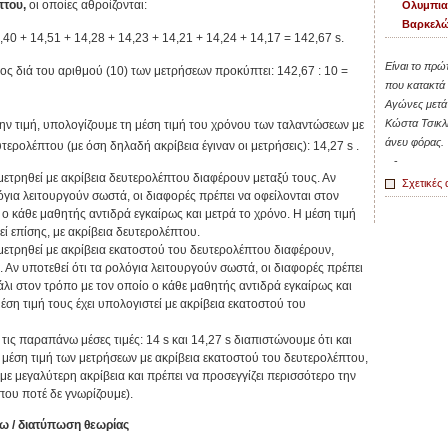
πτου,
οι οποίες αθροίζονται:
Ολυμπια
Βαρκελώ
,40 + 14,51 + 14,28 + 14,23 + 14,21 + 14,24 + 14,17 = 142,67 s.
Είναι το πρώ
ος διά του αριθμού (10) των μετρήσεων προκύπτει: 142,67 : 10 =
που κατακτά
Αγώνες μετά 
Κώστα Τσικλη
ν τιμή, υπολογίζουμε τη μέση τιμή του χρόνου των ταλαντώσεων με
άνευ φόρας.
τερολέπτου (με όση δηλαδή ακρίβεια έγιναν οι μετρήσεις): 14,27 s .
-
 μετρηθεί με ακρίβεια δευτερολέπτου διαφέρουν μεταξύ τους. Αν
Σχετικές 
όγια λειτουργούν σωστά, οι διαφορές πρέπει να οφείλονται στον
 ο κάθε μαθητής αντιδρά εγκαίρως και μετρά το χρόνο. Η μέση τιμή
εί επίσης, με ακρίβεια δευτερολέπτου.
 μετρηθεί με ακρίβεια εκατοστού του δευτερολέπτου διαφέρουν,
. Αν υποτεθεί ότι τα ρολόγια λειτουργούν σωστά, οι διαφορές πρέπει
πάλι στον τρόπο με τον οποίο ο κάθε μαθητής αντιδρά εγκαίρως και
έση τιμή τους έχει υπολογιστεί με ακρίβεια εκατοστού του
τις παραπάνω μέσες τιμές: 14 s και 14,27 s διαπιστώνουμε ότι και
 μέση τιμή των μετρήσεων με ακρίβεια εκατοστού του δευτερολέπτου,
 με μεγαλύτερη ακρίβεια και πρέπει να προσεγγίζει περισσότερο την
που ποτέ δε γνωρίζουμε).
ω / διατύπωση θεωρίας