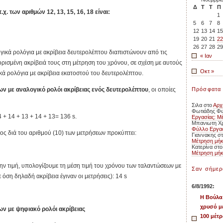
Δ
Τ
Τ
Π
π.χ. των αριθμών 12, 13, 15, 16, 18 είναι:
1
5
6
7
8
12
13
14
15
19
20
21
22
26
27
28
29
ικά ρολόγια με ακρίβεια δευτερολέπτου διαπιστώνουν από τις
« Ιαν
ορισμένη ακρίβειά τους στη μέτρηση του χρόνου, σε σχέση με αυτούς
Οκτ »
ά ρολόγια με ακρίβεια εκατοστού του δευτερολέπτου.
εων με αναλογικό ρολόι
ακρίβειας ενός
δευτερολέπτου
, οι οποίες
Πρόσφατα 
Σιλα
στο
Αρχ
Φωτιάδης Φ
4 + 14 + 13 + 14 + 13= 136 s.
Εργασίας: Μ
Μπανιωτη Χρ
Φύλλο Εργασ
ος διά του αριθμού (10) των μετρήσεων προκύπτει:
Γιαννακης
σ
Μέτρηση μή
Κατερίνα
στ
Μέτρηση μή
ν τιμή, υπολογίζουμε τη μέση τιμή του χρόνου των ταλαντώσεων με
Σαν σήμερ
 όση δηλαδή ακρίβεια έγιναν οι μετρήσεις): 14 s
6/8/1992:
Η Βούλα
χρυσό μ
εων με ψηφιακό ρολόι ακρίβειας
100 μέτρ