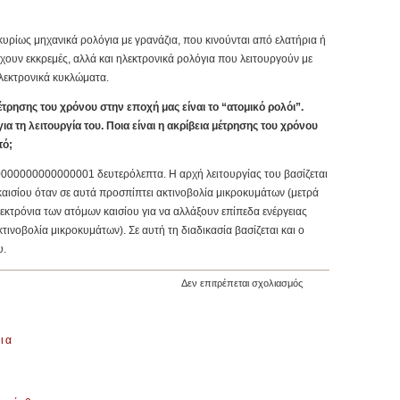
υρίως μηχανικά ρολόγια με γρανάζια, που κινούνται από ελατήρια ή
έχουν εκκρεμές, αλλά και ηλεκτρονικά ρολόγια που λειτουργούν με
λεκτρονικά κυκλώματα.
τρησης του χρόνου στην εποχή μας είναι το “ατομικό ρολόι”.
 τη λειτουργία του. Ποια είναι η ακρίβεια μέτρησης του χρόνου
τό;
00000000000000001 δευτερόλεπτα. Η αρχή λειτουργίας του βασίζεται
αισίου όταν σε αυτά προσπίπτει ακτινοβολία μικροκυμάτων (μετρά
εκτρόνια των ατόμων καισίου για να αλλάξουν επίπεδα ενέργειας
τινοβολία μικροκυμάτων). Σε αυτή τη διαδικασία βασίζεται και ο
υ.
στο
Δεν επιτρέπεται σχολιασμός
2ο
Φύλλο
Εργασίας:
ια
Μέτρηση
χρόνου