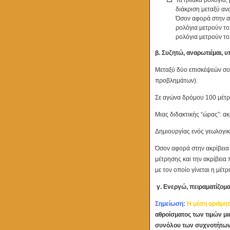
Τα ηλιακά ρολόγια, 
διάκριση μεταξύ αν
Όσον αφορά στην ακ
ρολόγια μετρούν το
ρολόγια μετρούν το
β. Συζητώ, αναρωτιέμαι,
Μεταξύ δύο επισκέψεών σο
προβλημάτων).
Σε αγώνα δρόμου 100 μέτρ
Μιας διδακτικής “ώρας”: ακ
Δημιουργίας ενός γεωλογικ
Όσον αφορά στην ακρίβεια
μέτρησης και την ακρίβεια
με τον οποίο γίνεται η μέ
γ. Ενεργώ, πειραματίζομα
Σημείωση:
Η μέση αριθμητ
αθροίσματος των τιμών μι
συνόλου των συχνοτήτων