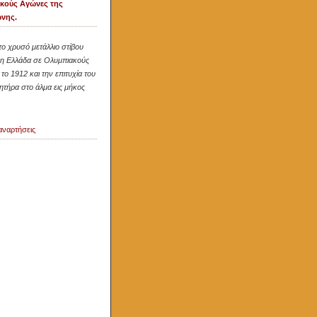
κούς Αγώνες της
νης.
το χρυσό μετάλλιο στίβου
 η Ελλάδα σε Ολυμπιακούς
το 1912 και την επιτυχία του
τήρα στο άλμα εις μήκος
αναρτήσεις