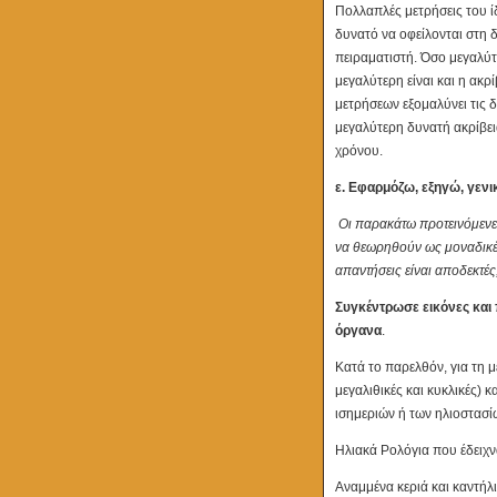
Πολλαπλές μετρήσεις του ίδ
δυνατό να οφείλονται στη 
πειραματιστή. Όσο μεγαλύτ
μεγαλύτερη είναι και η ακρ
μετρήσεων εξομαλύνει τις 
μεγαλύτερη δυνατή ακρίβει
χρόνου.
ε. Εφαρμόζω, εξηγώ, γενι
Οι παρακάτω προτεινόμενες 
να θεωρηθούν ως μοναδικέ
απαντήσεις είναι αποδεκτές,
Συγκέντρωσε εικόνες και 
όργανα
.
Κατά το παρελθόν, για τη 
μεγαλιθικές και κυκλικές) 
ισημεριών ή των ηλιοστασί
Ηλιακά Ρολόγια που έδειχν
Αναμμένα κεριά και καντήλ