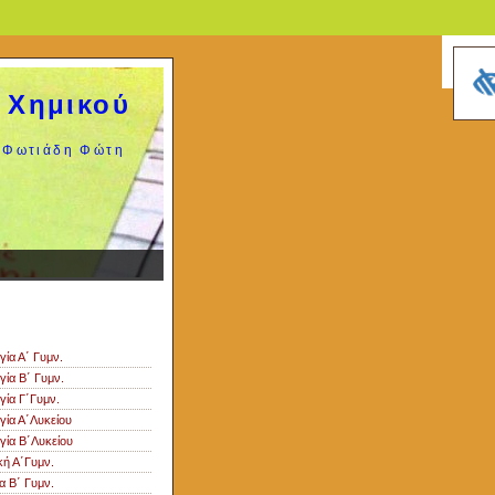
 Χημικού
Φωτιάδη Φώτη
ς
γία Α΄ Γυμν.
γία Β΄ Γυμν.
γία Γ΄Γυμν.
γία Α΄Λυκείου
γία Β΄Λυκείου
κή Α΄Γυμν.
α Β΄ Γυμν.