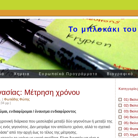
Το μπλοκάκι του
ία
Χημεια
Ευρωπαϊκά Προγράμματα
Βιογραφικό
Kατηγορίε
γασίας: Μέτρηση χρόνου
.
|
Φωτιάδης Φώτης
01) Βιολο
34 μμ |
02) Βιολο
μαι, ενδιαφέρομαι / έναυσμα ενδιαφέροντος
03) Βιολο
04) Βιολο
χρονική διάρκεια που μεσολαβεί μεταξύ δύο γεγονότων ή μεταξύ της
05) Βιολο
υς ενός γεγονότος. Δεν μετράμε τον απόλυτο χρόνο, αλλά το σχετικό
06) Φυσι
άσει” από την αρχή έως το τέλος της μέτρησης.
07) Χημεί