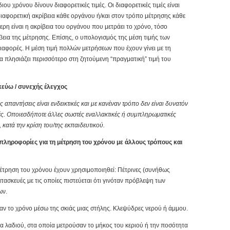
ιου χρόνου δίνουν διαφορετικές τιμές. Οι διαφορετικές τιμές είναι
διαφορετική ακρίβεια κάθε οργάνου ή/και στον τρόπο μέτρησης κάθε
ερη είναι η ακρίβεια του οργάνου που μετράει το χρόνο, τόσο
ίβεια της μέτρησης. Επίσης, ο υπολογισμός της μέση τιμής των
διαφορές. Η μέση τιμή πολλών μετρήσεων που έχουν γίνει με τη
α πλησιάζει περισσότερο στη ζητούμενη “πραγματική” τιμή του
κεύω / συνεχής έλεγχος
απαντήσεις είναι ενδεικτικές και με κανέναν τρόπο δεν είναι δυνατόν
ς. Οποιεσδήποτε άλλες σωστές εναλλακτικές ή συμπληρωματικές
 κατά την κρίση του/της εκπαιδευτικού.
πληροφορίες για τη μέτρηση του χρόνου με άλλους τρόπους και
μέτρηση του χρόνου έχουν χρησιμοποιηθεί: Πέτρινες (συνήθως
κατασκευές με τις οποίες πιστεύεται ότι γινόταν πρόβλεψη των
ων.
αν το χρόνο μέσω της σκιάς μιας στήλης. Κλεψύδρες νερού ή άμμου.
ια λαδιού, στα οποία μετρούσαν το μήκος του κεριού ή την ποσότητα