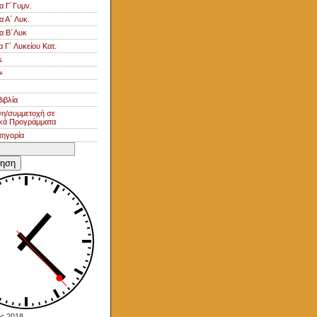
α Γ΄Γυμν.
α Α΄ Λυκ.
ία Β΄Λυκ
α Γ΄ Λυκείου Κατ.
s
+
ιβλία
η/συμμετοχή σε
κά Προγράμματα
τηγορία
η
ς 2018