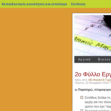
blogs.sch.gr
Εκπαιδευτικές κοινότητες και ιστολόγια
Σύνδεση
Αρχική
Βιολογ
2ο Φύλλο Ερ
Κάτω από:
06) Φυσική Α΄Γυμν
Πέμπτη, 22 Νοεμβρίου 2018 7:
α. Παρατηρώ, πληροφορού
Συνήθως ζητάμε τη 
αρχής και του τέλο
χρόνο που έχει “περ