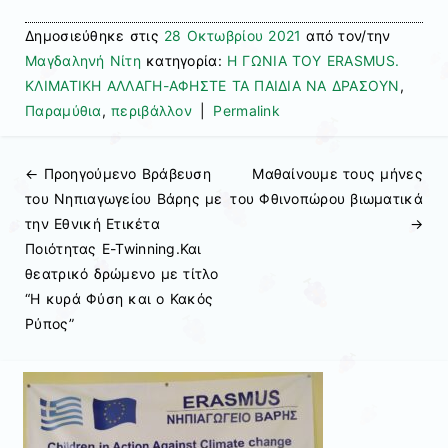
Δημοσιεύθηκε στις
28 Οκτωβρίου 2021
από τον/την
Μαγδαληνή Νίτη
κατηγορία:
Η ΓΩΝΙΑ ΤΟΥ ERASMUS.
ΚΛΙΜΑΤΙΚΗ ΑΛΛΑΓΗ-ΑΦΗΣΤΕ ΤΑ ΠΑΙΔΙΑ ΝΑ ΔΡΑΣΟΥΝ
,
Παραμύθια
,
περιβάλλον
|
Permalink
← Προηγούμενo
Βράβευση
Μαθαίνουμε τους μήνες
Πλοήγηση άρθρων
του Νηπιαγωγείου Βάρης με
του Φθινοπώρου βιωματικά
την Εθνική Ετικέτα
→
Ποιότητας E-Twinning.Και
θεατρικό δρώμενο με τίτλο
“Η κυρά Φύση και ο Κακός
Ρύπος”