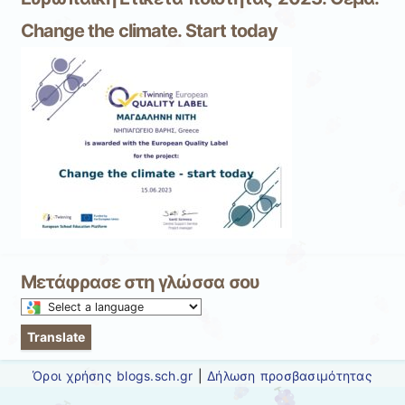
Change the climate. Start today
Μετάφρασε στη γλώσσα σου
Select
a
Translate
language
to
Όροι χρήσης blogs.sch.gr
|
Δήλωση προσβασιμότητας
translate