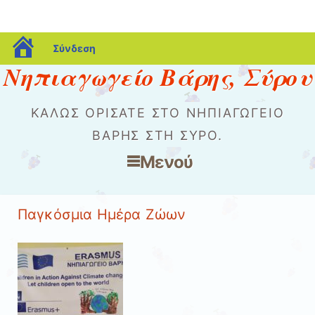
blogs.sch.gr
Σύνδεση
Νηπιαγωγείο Βάρης, Σύρου
ΚΑΛΏΣ ΟΡΊΣΑΤΕ ΣΤΟ ΝΗΠΙΑΓΩΓΕΊΟ
ΒΆΡΗΣ ΣΤΗ ΣΎΡΟ.
Μενού
Μετάβαση στο περιεχόμενο
Παγκόσμια Ημέρα Ζώων