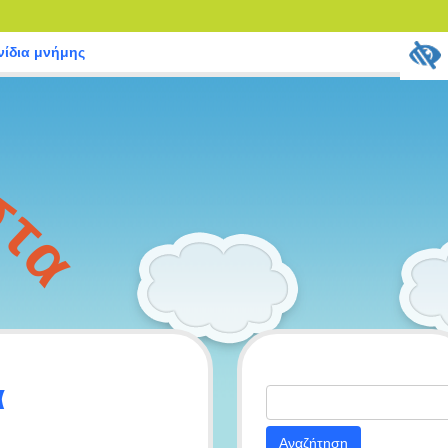
νίδια μνήμης
σ
τ
α
α
Αναζήτηση
για: