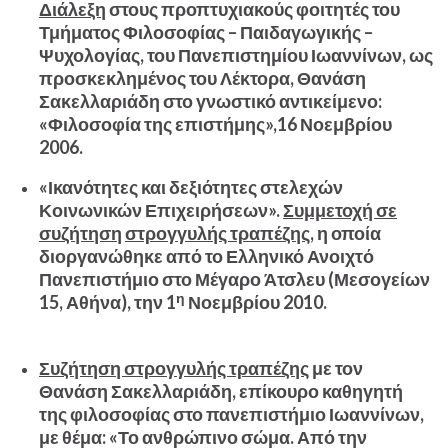
Διάλεξη
στους προπτυχιακούς φοιτητές του
Τμήματος Φιλοσοφίας – Παιδαγωγικής –
Ψυχολογίας, του Πανεπιστημίου Ιωαννίνων, ως
προσκεκλημένος του Λέκτορα, Θανάση
Σακελλαριάδη στο γνωστικό αντικείμενο:
«Φιλοσοφία της επιστήμης»,16 Νοεμβρίου
2006.
«Ικανότητες και δεξιότητες στελεχών
Κοινωνικών Επιχειρήσεων».
Συμμετοχή σε
συζήτηση
στρογγυλής τραπέζης,
η οποία
διοργανώθηκε από το Ελληνικό Ανοιχτό
Πανεπιστήμιο στο Μέγαρο Άτσλευ (Μεσογείων
η
15, Αθήνα), την 1
Νοεμβρίου 2010.
Συζήτηση στρογγυλής τραπέζης
με τον
Θανάση Σακελλαριάδη, επίκουρο καθηγητή
της φιλοσοφίας στο πανεπιστήμιο Ιωαννίνων,
με θέμα: «Το ανθρώπινο σώμα. Από την