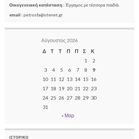
Οικογενειακή κατάσταση
: Έγγαμος με τέσσερα παιδιά.
email
: petrosfa@otenet.gr
Αύγουστος 2026
Δ
Τ
Τ
Π
Π
Σ
Κ
1
2
3
4
5
6
7
8
9
10
11
12
13
14
15
16
17
18
19
20
21
22
23
24
25
26
27
28
29
30
31
« Μαρ
ΙΣΤΟΡΙΚΌ