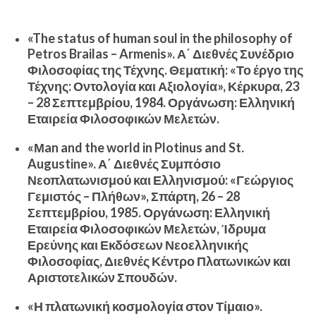
«The status of human soul in the philosophy of
Petros Brailas – Armenis». Α΄ Διεθνές Συνέδριο
Φιλοσοφίας της Τέχνης. Θεματική: «Το έργο της
Τέχνης: Οντολογία και Αξιολογία», Κέρκυρα, 23
– 28 Σεπτεμβρίου, 1984. Οργάνωση: Ελληνική
Εταιρεία Φιλοσοφικών Μελετών.
«Μan and the world in Plotinus and St.
Augustine». Α΄ Διεθνές Συμπόσιο
Νεοπλατωνισμού και Ελληνισμού: «Γεώργιος
Γεμιστός – Πλήθων», Σπάρτη, 26 – 28
Σεπτεμβρίου, 1985. Οργάνωση: Ελληνική
Εταιρεία Φιλοσοφικών Μελετών, Ίδρυμα
Ερεύνης και Εκδόσεων Νεοελληνικής
Φιλοσοφίας, Διεθνές Κέντρο Πλατωνικών και
Αριστοτελικών Σπουδών.
«Η πλατωνική κοσμολογία στον Τίμαιο».