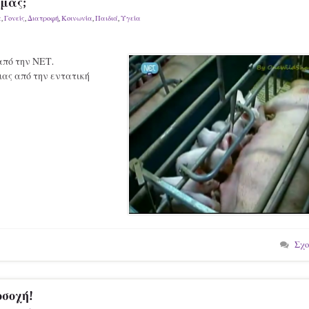
 μας;
α
,
Γονείς
,
Διατροφή
,
Κοινωνία
,
Παιδιά
,
Υγεία
από την ΝΕΤ.
μας από την εντατική
Σχο
οσοχή!