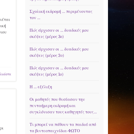
Σχολική εκδρομή … περιμένοντας
τον …
νιέται
ική
Πώς άρχισαν οι … δυαδικές μου
νιου
σκέψεις (μέρος 3ο)
Πώς άρχισαν οι … δυαδικές μου
σκέψεις (μέρος 2ο)
Πώς άρχισαν οι … δυαδικές μου
σκέψεις (μέρος 1ο)
λιάστε
Η … εξέλιξη
Οι μαθητές που θυσίασαν την
πενταήμερη εκδρομή και
συγκλόνισαν τους καθηγητές τους…
Τι μπορεί να πάθουν τα παιδιά από
ρι
τα βιντεοπαιχνίδια-ΦΩΤΟ