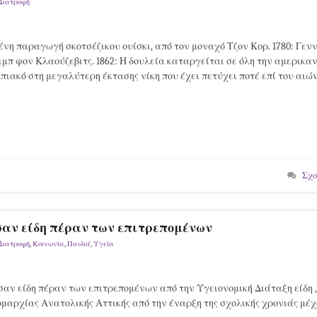
Διατροφή
νη παραγωγή σκοτσέζικου ουίσκι, από τον μοναχό Τζον Κορ. 1780: Γεν
μπ φον Κλαούζεβιτς. 1862: Η δουλεία καταργείται σε όλη την αμερικαν
μπιακό στη μεγαλύτερη έκτασης νίκη που έχει πετύχει ποτέ επί του αιώ
Σχο
ν είδη πέραν των επιτρεπομένων
Διατροφή
,
Κοινωνία
,
Παιδιά
,
Υγεία
σαν είδη πέραν των επιτρεπομένων από την Υγειονομική Διάταξη είδη ,
αρχίας Ανατολικής Αττικής από την έναρξη της σχολικής χρονιάς μέχ