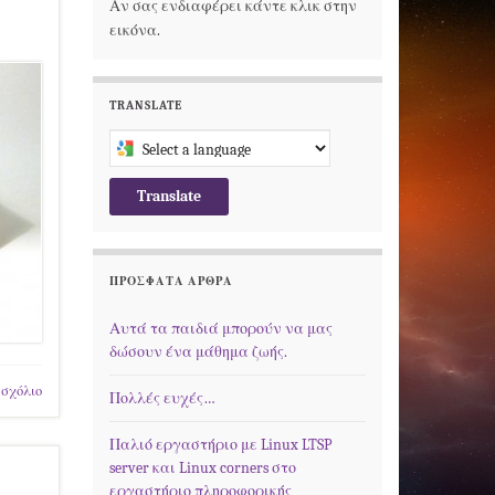
Αν σας ενδιαφέρει κάντε κλικ στην
εικόνα.
TRANSLATE
Select a language to translate this page
Translate
ΠΡΌΣΦΑΤΑ ΆΡΘΡΑ
Αυτά τα παιδιά μπορούν να μας
δώσουν ένα μάθημα ζωής.
 σχόλιο
Πολλές ευχές…
Παλιό εργαστήριο με Linux LTSP
server και Linux corners στο
εργαστήριο πληροφορικής