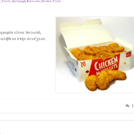
α
,
Γονείς
,
Διατροφή
,
Κοινωνία
,
Παιδιά
,
Υγεία
γραφία είναι παγωτό,
 αλήθεια στην συνέχεια.
1