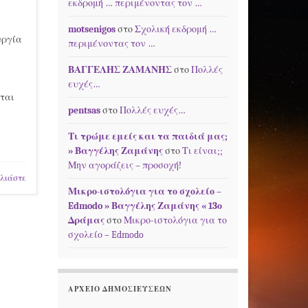
εκδρομή … περιμένοντας τον …
motsenigos
στο
Σχολική εκδρομή …
υργία
περιμένοντας τον …
ΒΑΓΓΕΛΗΣ ΖΑΜΑΝΗΣ
στο
Πολλές
ευχές…
νται
pentsas
στο
Πολλές ευχές…
Τι τρώμε εμείς και τα παιδιά μας;
» Βαγγέλης Ζαμάνης
στο
Τι είναι;;
Μην αγοράζεις – προσοχή!
λιάστε
Μικρο-ιστολόγια για το σχολείο –
Edmodo » Βαγγέλης Ζαμάνης « 13ο
Δράμας
στο
Μικρο-ιστολόγια για το
σχολείο – Edmodo
ΑΡΧΕΊΟ ΔΗΜΟΣΙΕΎΣΕΩΝ