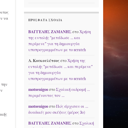
οντος
αν να
ΠΡΌΣΦΑΤΑ ΣΧΌΛΙΑ
ΒΑΓΓΕΛΗΣ ΖΑΜΑΝΗΣ
στο
Χρήση
της εντολής “μετάδωσε … και
περίμενε” για τη δημιουργία
υποπρογραμμάτων με το scratch
Λ. Κουκουλέτσος
στο
Χρήση της
εντολής “μετάδωσε … και περίμενε”
για τη δημιουργία
υποπρογραμμάτων με το scratch
 την
motsenigos
στο
Σχολική εκδρομή …
ην
περιμένοντας τον …
motsenigos
στο
Πώς άρχισαν οι …
δυαδικές μου σκέψεις (μέρος 3ο)
ικής
ΒΑΓΓΕΛΗΣ ΖΑΜΑΝΗΣ
στο
Σχολική