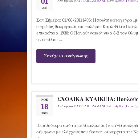
01
Από την/ον
ΒΑΓΓΕΛΗΣ ΖΑΜΑΝΗΣ
στο
Άρθρα
,
Γενικά
,
2011
Σαν Σήμερα: 01/06/2011 1495: Η πρώτη καταγεγραμμέ
ο πρώσος θεωρητικός του πολέμου Καρλ Φίλιπ Γκότλι
επικράτεια. 1930: Ο Παναθηναϊκός νικά 8-2 τον Ολυ
αντιπάλου …
Συνέχεια ανάγνωσης
ΣΧΟΛΙΚΑ ΚΥΛΙΚΕΙΑ: Πουλούσα
ΝΟΈ
18
Από την/ον
ΒΑΓΓΕΛΗΣ ΖΑΜΑΝΗΣ
στο
Άρθρα
,
Γενικά
,
2010
Περισσότερα από τα μισά κυλικεία (το 57%) πουλού
σύμφωνα με ελέγχους που έκαναν συνεργεία της Νομ