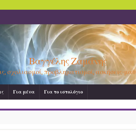
Βαγγέλης Ζαμάνης
ις, σχολιασμοί, προβληματισμοί, ασκήσεις-μα
ις
Για μένα
Για το ιστολόγιο