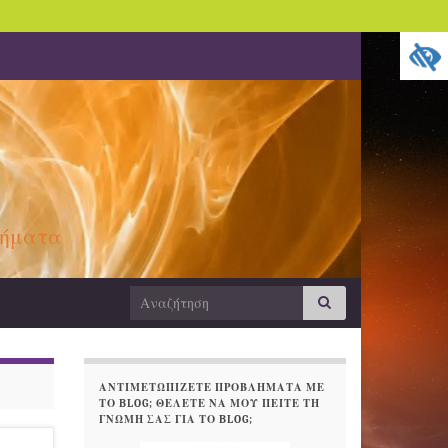
θήματα
Search
Αναζήτηση
for:
ΑΝΤΙΜΕΤΩΠΊΖΕΤΕ ΠΡΟΒΛΉΜΑΤΑ ΜΕ
ΤΟ BLOG; ΘΈΛΕΤΕ ΝΑ ΜΟΥ ΠΕΊΤΕ ΤΗ
ΓΝΏΜΗ ΣΑΣ ΓΙΑ ΤΟ BLOG;