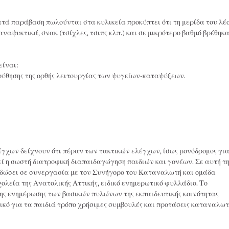
τά παράβαση πωλούνται στα κυλικεία προκύπτει ότι τη μερίδα του λέ
αναψυκτικά, σνακ (τσίχλες, τσιπς κλπ.) και σε μικρότερο βαθμό βρέθηκ
είναι:
ύθησης της ορθής λειτουργίας των ψυγείων-καταψύξεων.
χων δείχνουν ότι πέραν των τακτικών ελέγχων, ίσως μονόδρομος για
ί η σωστή διατροφική διαπαιδαγώγηση παιδιών και γονέων. Σε αυτή τ
κδώσει σε συνεργασία με τον Συνήγορο του Καταναλωτή και ομάδα
ολεία της Ανατολικής Αττικής, ειδικό ενημερωτικό φυλλάδιο. Το
νης ενημέρωσης των βασικών πυλώνων της εκπαιδευτικής κοινότητας
ικό για τα παιδιά τρόπο χρήσιμες συμβουλές και προτάσεις καταναλωτ