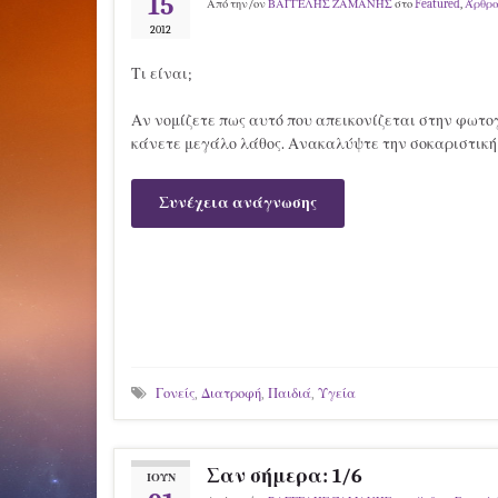
15
Από την/ον
ΒΑΓΓΕΛΗΣ ΖΑΜΑΝΗΣ
στο
Featured
,
Άρθρ
2012
Τι είναι;
Αν νομίζετε πως αυτό που απεικονίζεται στην φωτο
κάνετε μεγάλο λάθος. Ανακαλύψτε την σοκαριστική
Συνέχεια ανάγνωσης
Γονείς
,
Διατροφή
,
Παιδιά
,
Υγεία
Σαν σήμερα: 1/6
ΙΟΎΝ