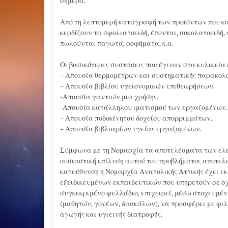
σήμερα.
Από τη λεπτομερή καταγραφή των προϊόντων που κα
κερδίζουν τα σφολιατοειδή, έπονται, σοκολατοειδή, 
πωλούνται παγωτά, ροφήματα, κ.α.
Οι βασικότερες συστάσεις που έγιναν στα κυλικεία 
– Απουσία θερμομέτρων και συστηματικής παρακολο
– Απουσία βιβλίου υγειονομικών επιθεωρήσεων.
-Απουσία γαντιών μια χρήσης.
-Απουσία κατάλληλου ιματισμού των εργαζομένων.
– Απουσία ποδοκίνητου δοχείου απορριμμάτων.
– Απουσία βιβλιαρίων υγείας εργαζομένων.
Σύμφωνα με τη Νομαρχία τα αποτελέσματα των ελέγ
ουσιαστική επίλυση αυτού του προβλήματος αποτελε
κατεύθυνση η Νομαρχία Ανατολικής Αττικής έχει ε
εξειδικευμένων εκπαιδευτικών που υπηρετούν σε σχ
συγκεκριμένο φυλλάδιο, επιχειρεί, μέσω στοχευμέ
(μαθητών, γονέων, δασκάλων), να προσφέρει με φιλ
αγωγής και υγιεινής διατροφής.