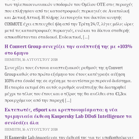
των τηλεπικοινωνιακών υποδομών του Ομίλου ΟΤΕ στις περιοχές
που επλήγησαν από τις καταστροφικές πυρκαγιές σε Ανατολική
και Δυτική Αττική. Η πλήρης λειτουργία του δικτύου κινητής
COSMOTE έχει επιτευχθεί ήδη από την Τρίτη 24/7, λίγες μόλις ώρες
μετά τις καταστροφικές πυρκαγιές, ενώ και τα δίκτυα σταθερής
αποκαθίστανται σταδιακά. Ενδεικτικά, […]
H Convert Group συνεχίζει την ανάπτυξή της με +103%
στο 6μηνο
ΠΈΜΠΤΗ, 16 ΑΥΓΟΎΣΤΟΥ 2018
Συνεχίζει τους έντονα αναπτυξιακούς ρυθμούς της η Convert
Group καθώς στο πρώτο εξάμηνο του έτους κατέγραψε αύξηση
103% στα έσοδά της σε σχέση με το αντίστοιχο περσινό διάστημα.
Η εταιρία εκτιμά ότι αυτός ο ρυθμός ανάπτυξης θα διατηρηθεί
μέχρι το τέλος του έτους και ο τζίρος της θα ανέλθει στα €1,3εκ
προερχόμενος από την παροχή […]
Εκτυπωτές, eSport και κρυπτονομίσματα: η νέα
τριμηνιαία έκθεση Kaspersky Lab DDoS Intelligence τα
συνδυάζει όλα
ΠΈΜΠΤΗ, 16 ΑΥΓΟΎΣΤΟΥ 2018
Η Kaspersky Lab δημοσίευσε την έκθεσή της για τις υποβοηθούμενες