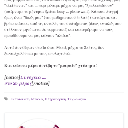
“κλείδωναν” και … περιμέναμε μέχρι να μας “ξεκλειδώσουν”
(παίρναμε το μήνυμα: System busy … please wait). Κάποια στιγμή
όμως ένας “δικός μας” (του μαθηματικού δηλαδή) κατάφερε και
βρήκε κάποιες από τις εντολές του συστήματος (όπως εντολές που
στέλνουν μηνύματα σε τερματικά) και καταφέραμε να τους
εμποδίσουμε να μας κάνουν “πλάκα”.
Αυτά συνέβηκαν στο 1ο έτος. Μετά, μέχρι το 3ο έτος, δεν
ξανασχολήθηκα με τους υπολογιστές.
Και κάποια μέρα συνέβη το “μοιραίο” χτύπημα!
[notice]
Συνέχεια ….
στο 2ο μέρος
[/notice]
Εκπαίδευση
,
Ιστορία
,
Πληροφορική
,
Τεχνολογία