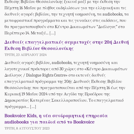
Έκθεσης Βιβλίου Θεσσαλονίκης ξεκινά μαζί με την έκθεση την
Πέμπτη 16 Μαΐου με πλήθος εκδηλώσεων για την ελληνική και τις
διεθνείς αγορές βιβλίου, την τεχνητή νοημοσύνη, τα audiobooks, τα
μεταφραστικά προγράμματα και τις γυναίκες στις εκδόσεις, που
θα πραγματοποιηθούν στο Κέντρο Δικαιωμάτων “Διάλογος” στο
Περίπτερο 14. Μεταξύ... […]
Διεθνείς επαγγελματικές συμμετοχές στην 20ή Διεθνή
Έκθεση Βιβλίου Θεσσαλονίκης
ΤΡΊΤΗ, 23 ΑΠΡΙΛΊΟΥ 2024
Διεθνείς αγορές βιβλίου, audiobooks, τεχνητή νοημοσύνη και
λογοτεχνικοί πράκτορες από 30 χώρες στο «Κέντρο Δικαιωμάτων
Διάλογος / Dialogue Rights Centre» στο εκτενές διεθνές
επαγγελματικό πρόγραμμα της 20ής Διεθνούς Έκθεσης Βιβλίου
Θεσσαλονίκης που πραγματοποιείται από την Πέμπτη 16 έως την
Κυριακή 19 Μαΐου 2024 υπό την Αιγίδα της Προέδρου της
Δημοκρατίας Κατερίνας Σακελλαροπούλου. Το επαγγελματικό
πρόγραμμα... […]
Bookvoice Kids, η νέα συνδρομητική υπηρεσία
audiobooks για παιδιά από το Bookvoice
ΤΡΊΤΗ, 8 ΑΥΓΟΎΣΤΟΥ 2023