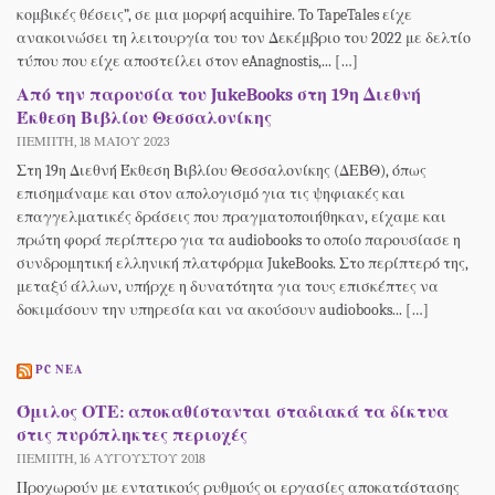
κομβικές θέσεις”, σε μια μορφή acquihire. To TapeTales είχε
ανακοινώσει τη λειτουργία του τον Δεκέμβριο του 2022 με δελτίο
τύπου που είχε αποστείλει στον eAnagnostis,... […]
Από την παρουσία του JukeBooks στη 19η Διεθνή
Έκθεση Βιβλίου Θεσσαλονίκης
ΠΈΜΠΤΗ, 18 ΜΑΪ́ΟΥ 2023
Στη 19η Διεθνή Έκθεση Βιβλίου Θεσσαλονίκης (ΔΕΒΘ), όπως
επισημάναμε και στον απολογισμό για τις ψηφιακές και
επαγγελματικές δράσεις που πραγματοποιήθηκαν, είχαμε και
πρώτη φορά περίπτερο για τα audiobooks το οποίο παρουσίασε η
συνδρομητική ελληνική πλατφόρμα JukeBooks. Στο περίπτερό της,
μεταξύ άλλων, υπήρχε η δυνατότητα για τους επισκέπτες να
δοκιμάσουν την υπηρεσία και να ακούσουν audiobooks... […]
PC ΝΕΑ
Όμιλος ΟΤΕ: αποκαθίστανται σταδιακά τα δίκτυα
στις πυρόπληκτες περιοχές
ΠΈΜΠΤΗ, 16 ΑΥΓΟΎΣΤΟΥ 2018
Προχωρούν με εντατικούς ρυθμούς οι εργασίες αποκατάστασης