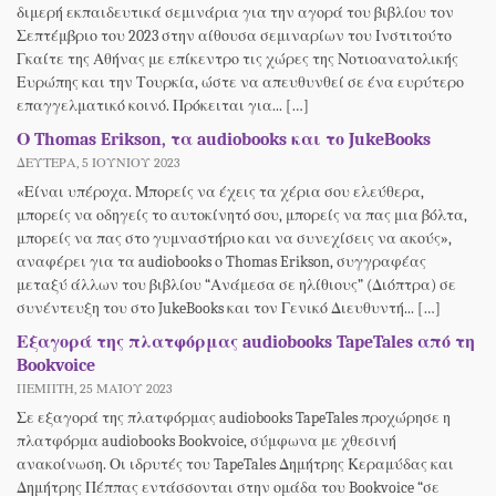
διμερή εκπαιδευτικά σεμινάρια για την αγορά του βιβλίου τον
Σεπτέμβριο του 2023 στην αίθουσα σεμιναρίων του Ινστιτούτο
Γκαίτε της Αθήνας με επίκεντρο τις χώρες της Νοτιοανατολικής
Ευρώπης και την Τουρκία, ώστε να απευθυνθεί σε ένα ευρύτερο
επαγγελματικό κοινό. Πρόκειται για... […]
Ο Thomas Erikson, τα audiobooks και το JukeBooks
ΔΕΥΤΈΡΑ, 5 ΙΟΥΝΊΟΥ 2023
«Είναι υπέροχα. Μπορείς να έχεις τα χέρια σου ελεύθερα,
μπορείς να οδηγείς το αυτοκίνητό σου, μπορείς να πας μια βόλτα,
μπορείς να πας στο γυμναστήριο και να συνεχίσεις να ακούς»,
αναφέρει για τα audiobooks ο Thomas Erikson, συγγραφέας
μεταξύ άλλων του βιβλίου “Ανάμεσα σε ηλίθιους” (Διόπτρα) σε
συνέντευξη του στο JukeBooks και τον Γενικό Διευθυντή... […]
Εξαγορά της πλατφόρμας audiobooks TapeTales από τη
Bookvoice
ΠΈΜΠΤΗ, 25 ΜΑΪ́ΟΥ 2023
Σε εξαγορά της πλατφόρμας audiobooks TapeTales προχώρησε η
πλατφόρμα audiobooks Bookvoice, σύμφωνα με χθεσινή
ανακοίνωση. Οι ιδρυτές του TapeTales Δημήτρης Κεραμύδας και
Δημήτρης Πέππας εντάσσονται στην ομάδα του Bookvoice “σε