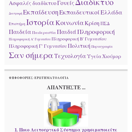
Διαδίκτυο
Γονείς
Ασφαλές διαδίκτυο
Εκπαίδευση
Εκπαιδευτικοί
Ελλάδα
Διατροφή
Ιστορία
Κοινωνία
Κρίση
ΠΣΔ
Επιστήμη
Παιδεία
Παιδιά
Πληροφορική
Παιδεραστία
Πληροφορική Β' Γυμνασίου
Πληροφορική Α' Γυμνασίου
Πολιτική
Πληροφορική Γ' Γυμνασίου
Πορνογραφία
Σαν σήμερα
Τεχνολογία
Υγεία
Χιούμορ
ΨΗΦΟΦΟΡΊΕΣ-ΕΡΩΤΗΜΑΤΟΛΌΓΙΑ
ΑΠΑΝΤΗΣΤΕ ...
1. Ποιο Λειτουργικό Σύστημα χρησιμοποιείτε