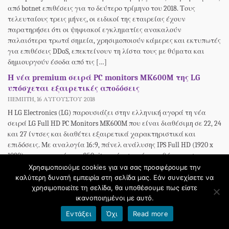
από botnet επιθέσεις για το δεύτερο τρίμηνο του 2018. Τους
τελευταίους τρεις μήνες, οι ειδικοί της εταιρείας έχουν
παρατηρήσει ότι οι ψηφιακοί εγκληματίες ανακαλούν
παλαιότερα τρωτά σημεία, χρησιμοποιούν κάμερες και εκτυπωτές
για επιθέσεις DDoS, επεκτείνουν τη λίστα τους με θύματα και
δημιουργούν έσοδα από τις […]
Η νέα premium σειρά PC monitors MK600M της LG
υπόσχεται εξαιρετικές αποδόσεις
ΠΈΜΠΤΗ, 16 ΑΥΓΟΎΣΤΟΥ 2018
Η LG Electronics (LG) παρουσιάζει στην ελληνική αγορά τη νέα
σειρά LG Full HD PC Monitors MK600M που είναι διαθέσιμη σε 22, 24
και 27 ίντσες και διαθέτει εξαιρετικά χαρακτηριστικά και
επιδόσεις. Με αναλογία 16:9, πάνελ ανάλυσης IPS Full HD (1920 x
1080), και φωτεινότητα 250nits η νέα σειρά απευθύνεται σε
εκείνους που επιλέγουν εξαιρετικά […]
Χρησιμοποιούμε cookies για να σας προσφέρουμε την
καλύτερη δυνατή εμπειρία στη σελίδα μας. Εάν συνεχίσετε να
Με επιτυχία στέφθηκε η παρουσία της Epsilon Net και
χρησιμοποιείτε τη σελίδα, θα υποθέσουμε πως είστε
στη φετινή HORECA
ικανοποιημένοι με αυτό.
ΚΥΡΙΑΚΉ, 4 ΜΑΡΤΊΟΥ 2018
Εντάξει
Όχι
Read more
Για τρίτη συνεχή χρονιά, η Epsilon Net έδωσε ηχηρό παρών στη
HORECA, μια έκθεση παγκοσμίου επιπέδου με εξειδίκευση στους