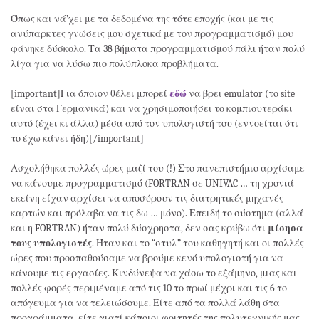
Όπως και νά’χει με τα δεδομένα της τότε εποχής (και με τις
ανύπαρκτες γνώσεις μου σχετικά με τον προγραμματισμό) μου
φάνηκε δύσκολο. Τα 38 βήματα προγραμματισμού πάλι ήταν πολύ
λίγα για να λύσω πιο πολύπλοκα προβλήματα.
[important]Για όποιον θέλει μπορεί
εδώ
να βρει emulator (το site
είναι στα Γερμανικά) και να χρησιμοποιήσει το κομπιουτεράκι
αυτό (έχει κι άλλα) μέσα από τον υπολογιστή του (εννοείται ότι
το έχω κάνει ήδη)[/important]
Ασχολήθηκα πολλές ώρες μαζί του (!) Στο πανεπιστήμιο αρχίσαμε
να κάνουμε προγραμματισμό (FORTRAN σε UNIVAC … τη χρονιά
εκείνη είχαν αρχίσει να αποσύρουν τις διατρητικές μηχανές
καρτών και πρόλαβα να τις δω … μόνο). Επειδή το σύστημα (αλλά
και η FORTRAN) ήταν πολύ δύσχρηστα, δεν σας κρύβω ότι
μίσησα
τους υπολογιστές
. Ήταν και το “στυλ” του καθηγητή και οι πολλές
ώρες που προσπαθούσαμε να βρούμε κενό υπολογιστή για να
κάνουμε τις εργασίες. Κινδύνεψα να χάσω το εξάμηνο, μιας και
πολλές φορές περιμέναμε από τις 10 το πρωί μέχρι και τις 6 το
απόγευμα για να τελειώσουμε. Είτε από τα πολλά λάθη στα
προγράμματα, είτε γιατί κάποιοι φοιτητές της πολυτεχνικής μας