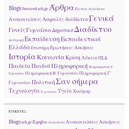
Άρθρα
Blogs
sch.gr
Featured
Ανέκδοτα
Έξυπνα
Γενικά
Ασφαλές διαδίκτυο
Ανακοινώσεις
Διαδίκτυο
Γονείς
Γυμνάσιο
Δημοτικό
Εκπαίδευση
Εκπαιδευτικοί
Διατροφή
Ελλάδα
Ερωτήσεις-Ασκήσεις
Επιστήμη
Ιστορία
Κοινωνία
Κρίση
Λύκειο
ΠΣΔ
Παιδεία
Παιδιά
Πληροφορική
Πληροφορική Α'
Πληροφορική Β' Γυμνασίου
Πληροφορική Γ'
Γυμνασίου
Σαν σήμερα
Πολιτική
Γυμνασίου
Τεχνολογία
Υγεία
Χιούμορ
Τεχνολογία
ΕΤΙΚΈΤΕΣ
Blogs
Ανακοινώσεις
Ασκήσεις
Έφηβοι
sch.gr
Ανέκδοτα