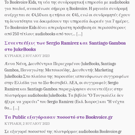
To Bookvoice Kids, τη νέα της συνδρομητική υπηρεσία με audiobooks
για παιδιά, ανακοίνωσε σήμερα η Bookvoice. Η μηνιαία συνδρομή
ανέρχεται σε €4,50 και η ετήσια σε €45, ενώ οι συνδρομητές έχουν
τη δυνατότητα να δοκιμάσουν την υπηρεσία δωρεάν για 7 ημέρες.
Το Bookvoice Kids δίνει απεριόριστη πρόσβαση σε περισσότερους
από 250 τίτλους audiobooks από τους... […]
Συνεντεύξεις των Sergio Ramirez και Santiago Gamboa
στο JukeBooks
ΚΥΡΙΑΚΉ, 2 ΙΟΥΛΊΟΥ 2023
Άννα Νάνη, Διευθύντρια Περιεχομένου JukeBooks, Santiago
Gamboa, Παναγιώτης Ματσικούδης, Διευθυντής Marketing
JukeBooks Στο πλαίσιο της παρουσίας ισπανόφωνων συγγραφέων
στην Ελλάδα για το 15ο Φεστιβάλ ΛΕΑ, oι συγγραφείς Sergio
Ramirez και Santiago Gamboa παραχώρησαν συνεντεύξεις στην
πλατφόρμα audiobooks JukeBooks. Τα βιβλία “Ο Τονγκολέλε δεν
ήξερε να χορεύει” του Sergio Ramirez (Εκδ. Ίκαρος) και “Η νύχτα
θα... […]
Τα Public εξαγόρασαν ποσοστό στο Bookvoice.gr
ΚΥΡΙΑΚΉ, 2 ΙΟΥΛΊΟΥ 2023
Σε εξαγορά ποσοστού της πλατφόρμας audiobooks Bookvoice.gr