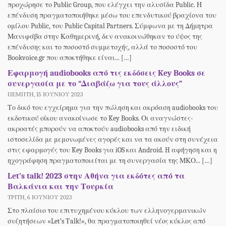
προχώρησε το Public Group, που ελέγχει την αλυσίδα Public. Η
επένδυση πραγματοποιήθηκε μέσω του επενδυτικού βραχίονα του
ομίλου Public, του Public Capital Partners. Σύμφωνα με τη Δήμητρα
Μανιφάβα στην Καθημερινή, δεν ανακοινώθηκαν το ύψος της
επένδυσης και το ποσοστό συμμετοχής, αλλά το ποσοστό του
Bookvoice.gr που αποκτήθηκε είναι... […]
Εφαρμογή audiobooks από τις εκδόσεις Key Books σε
συνεργασία με το “Διαβάζω για τους άλλους”
ΠΈΜΠΤΗ, 15 ΙΟΥΝΊΟΥ 2023
Το δικό του εγχείρημα για την πώληση και ακρόαση audiobooks του
εκδοτικού οίκου ανακοίνωσε το Key Books. Οι αναγνώστες-
ακροατές μπορούν να αποκτούν audiobooks από την ειδική
ιστοσελίδα με μεμονωμένες αγορές και να τα ακούν στη συνέχεια
στις εφαρμογές του Key Books για iOS και Android. H αφήγηση και η
ηχογράφηση πραγματοποιείται με τη συνεργασία της ΜΚΟ... […]
Let’s talk! 2023 στην Αθήνα για εκδότες από τα
Βαλκάνια και την Τουρκία
ΤΡΊΤΗ, 6 ΙΟΥΝΊΟΥ 2023
Στο πλαίσιο του επιτυχημένου κύκλου των ελληνογερμανικών
συζητήσεων «Let’s Τalk!», θα πραγματοποιηθεί νέος κύκλος από