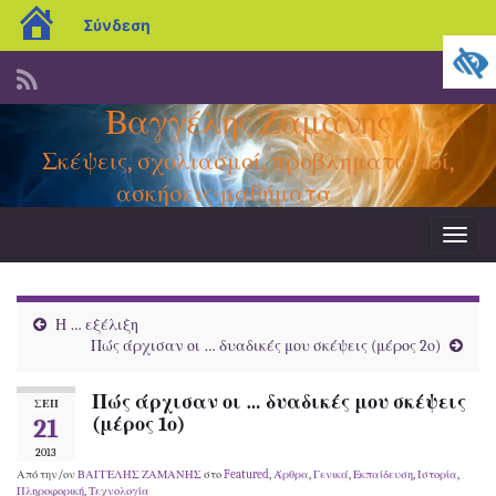
blogs.sch.gr
Σύνδεση
Βαγγέλης Ζαμάνης
Σκέψεις, σχολιασμοί, προβληματισμοί,
ασκήσεις-μαθήματα
Εναλ
πλοήγ
Η … εξέλιξη
Πώς άρχισαν οι … δυαδικές μου σκέψεις (μέρος 2ο)
Πώς άρχισαν οι … δυαδικές μου σκέψεις
ΣΕΠ
21
(μέρος 1ο)
2013
Από την/ον
ΒΑΓΓΕΛΗΣ ΖΑΜΑΝΗΣ
στο
Featured
,
Άρθρα
,
Γενικά
,
Εκπαίδευση
,
Ιστορία
,
Πληροφορική
,
Τεχνολογία