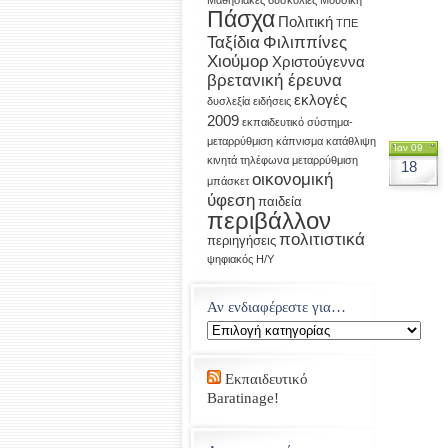
Μαθησιακές δυσκολίες
Μουσική
Πάσχα
Πολιτική
ΤΠΕ
Ταξίδια
Φιλιππίνες
Χιούμορ
Χριστούγεννα
βρετανική έρευνα
εκλογές
δυσλεξία
ειδήσεις
2009
εκπαιδευτικό σύστημα-
μεταρρύθμιση
κάπνισμα
κατάθλιψη
Ιαν 09
κινητά τηλέφωνα
μεταρρύθμιση
18
οικονομική
μπάσκετ
ύφεση
παιδεία
περιβάλλον
πολιτιστικά
περιηγήσεις
ψηφιακός Η/Υ
Αν ενδιαφέρεστε για…
Αν
ενδιαφέρεστε
για…
Εκπαιδευτικό
Baratinage!