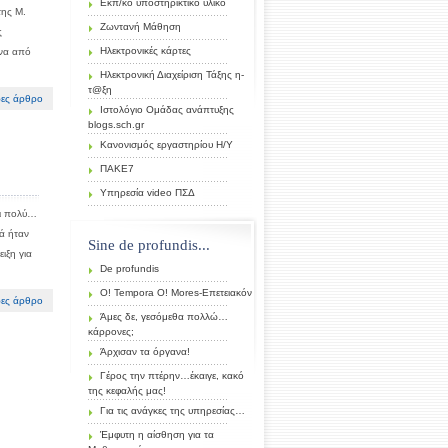
Εκπ/κό υποστηρικτικό υλικό
της Μ.
Ζωντανή Μάθηση
ς
Ηλεκτρονικές κάρτες
ένα από
Ηλεκτρονική Διαχείριση Τάξης η-
τ@ξη
ες άρθρο
Ιστολόγιο Ομάδας ανάπτυξης
blogs.sch.gr
Κανονισμός εργαστηρίου Η/Υ
ΠΑΚΕ7
Υπηρεσία video ΠΣΔ
αι πολύ…
ά ήταν
Sine de profundis...
ιξη για
De profundis
O! Tempora O! Mores-Επετειακόν
ες άρθρο
Άμες δε, γεσόμεθα πολλώ…
κάρρονες;
Άρχισαν τα όργανα!
Γέρος την πτέρην…έκαιγε, κακό
της κεφαλής μας!
Για τις ανάγκες της υπηρεσίας…
Έμφυτη η αίσθηση για τα