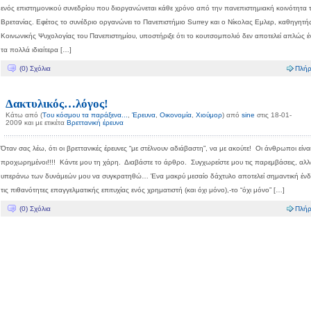
ενός επιστημονικού συνεδρίου που διοργανώνεται κάθε χρόνο από την πανεπιστημιακή κοινότητα 
Βρετανίας. Εφέτος το συνέδριο οργανώνει το Πανεπιστήμιο Surrey και ο Νίκολας Εμλερ, καθηγητή
Κοινωνικής Ψυχολογίας του Πανεπιστημίου, υποστήριξε ότι το κουτσομπολιό δεν αποτελεί απλώς 
τα πολλά ιδιαίτερα […]
(0) Σχόλια
Πλήρ
Δακτυλικός…λόγος!
Κάτω από (
Tου κόσμου τα παράξενα...
,
Έρευνα
,
Οικονομία
,
Χιούμορ
) από
sine
στις 18-01-
2009 και με ετικέτα
Βρεττανική έρευνα
Όταν σας λέω, ότι οι βρεττανικές έρευνες “με στέλνουν αδιάβαστη”, να με ακούτε! Οι άνθρωποι είν
προχωρημένοι!!!! Κάντε μου τη χάρη. Διαβάστε το άρθρο. Συγχωρείστε μου τις παρεμβάσεις, αλλ
υπεράνω των δυνάμεών μου να συγκρατηθώ… Ένα μακρύ μεσαίο δάχτυλο αποτελεί σημαντική ένδε
τις πιθανότητες επαγγελματικής επιτυχίας ενός χρηματιστή (και όχι μόνο),-το “όχι μόνο” […]
(0) Σχόλια
Πλήρ