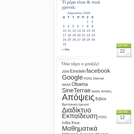
Τί μέρα είναι & ποιά
χρονιά;
Αύγουστος 2026
Δ
Τ
Τ
Π
Π
Σ
Κ
1
2
3
4
5
6
7
8
9
10
11
12
13
14
15
16
17
18
19
20
21
22
23
24
25
26
27
28
29
30
31
Σεπ 09
« Μάι
22
Όλα τάχει ο μπαξές!
facebook
Einstein
2009
Google
H1N1
internet
Obama
NASA
SineTerrae
webtv
Απάτες
Απόψεις
Βιβλία
Βρεττανική έρευνα
Διαδίκτυο
Σεπ 09
Εκπαίδευση
12
Η1Ν1
Ινδία
Κίνα
Μαθηματικά