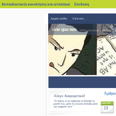
blogs.sch.gr
Εκπαιδευτικές κοινότητες και ιστολόγια
Σύνδεση
Αρχική σελίδα
C’est moi…
sine qua non
Μαθηματικά και …άλλα πολλά
Άρθρα 
Λίιιγο διαφορετικά!
"Ο λύκος κι αν εγέρασε κι άλλαξε το
Δεκ 09
μαλλί του, μήτε τη γνώση άλλαξε μήτε
την κεφαλή του! "
13