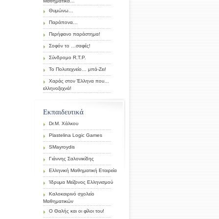
Μαθηματικά…
Θυμώνω…
Παράπονα…
Περήφανο παράστημα!
Σοφόν το …σαφές!
Σύνδρομο R.T.P.
Το Πολυτεχνείο… μπά-Ζει!
Χαράς στον Έλληνα που…
ελληνοξεχνά!
Εκπαιδευτικά
Dr.Μ. Χάλκου
Plastelina Logic Games
SMayroydis
Γιάννης Σαλονικίδης
Ελληνική Μαθηματική Εταιρεία
Ίδρυμα Μείζονος Ελληνισμού
Καλοκαιρινό σχολείο
Μαθηματικών
Ο Θαλής και οι φίλοι του!