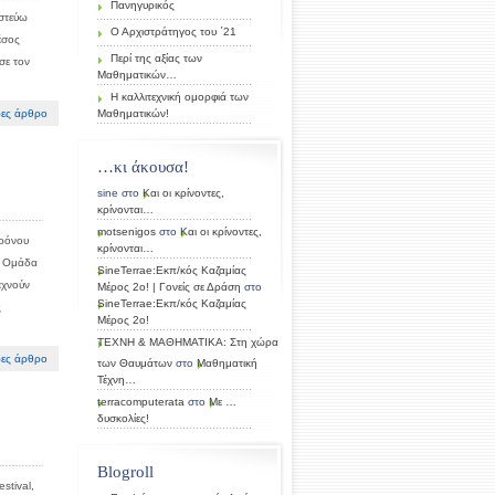
Πανηγυρικός
στεύω
Ο Αρχιστράτηγος του ΄21
έσος
Περί της αξίας των
σε τον
Μαθηματικών…
Η καλλιτεχνική ομορφιά των
ες άρθρο
Μαθηματικών!
…κι άκουσα!
sine
στο
Και οι κρίνοντες,
κρίνονται…
motsenigos
στο
Και οι κρίνοντες,
χρόνου
κρίνονται…
. Ομάδα
SineTerrae:Εκπ/κός Καζαμίας
εχνούν
Μέρος 2ο! | Γονείς σε Δράση
στο
SineTerrae:Εκπ/κός Καζαμίας
ς
Μέρος 2ο!
ΤΕΧΝΗ & ΜΑΘΗΜΑΤΙΚΑ: Στη χώρα
ες άρθρο
των Θαυμάτων
στο
Μαθηματική
Τέχνη…
terracomputerata
στο
Mε …
δυσκολίες!
Blogroll
stival,