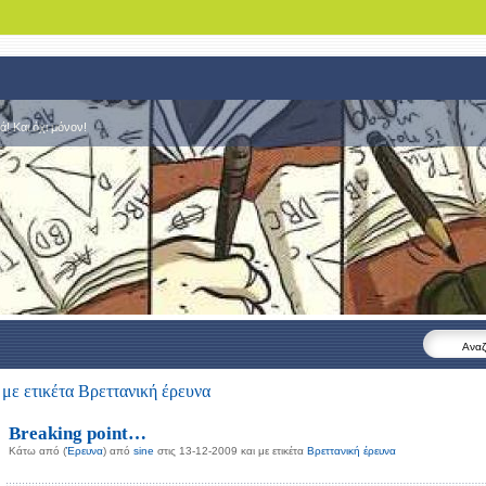
! Και όχι μόνον!
Αναζ
με ετικέτα Βρεττανική έρευνα
Breaking point…
Κάτω από (
Έρευνα
) από
sine
στις 13-12-2009 και με ετικέτα
Βρεττανική έρευνα