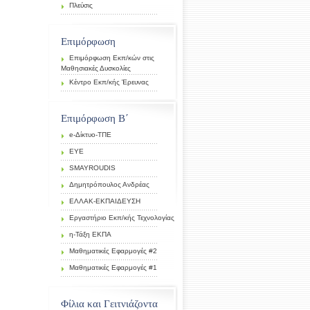
Πλεύσις
Επιμόρφωση
Επιμόρφωση Εκπ/κών στις
Μαθησιακές Δυσκολίες
Κέντρο Εκπ/κής Έρευνας
Επιμόρφωση Β΄
e-Δίκτυο-ΤΠΕ
EYE
SMAYROUDIS
Δημητρόπουλος Ανδρέας
ΕΛΛΑΚ-ΕΚΠΑΙΔΕΥΣΗ
Εργαστήριο Εκπ/κής Τεχνολογίας
η-Τάξη ΕΚΠΑ
Μαθηματικές Εφαρμογές #2
Μαθηματικές Εφαρμογές #1
Φίλια και Γειτνιάζοντα