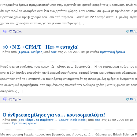
Η παρακάτω έρευνα πραγματοποιήθηκε στην Βρετανία και φυσικά αφορά τους Βρετανούς, αλλά πι
ότι λίγο-πολύ τα δεδομένα είναι ίδια ανεξαρτήτου χώρας. Έτσι λοιπόν, σύμφωνα με την έρευνα, ο μ
Βρετανός χάνει την ψυχραιμία του μετά από περίπου 8 λεπτά και 22 δευτερόλεπτα. H μελέτη, εξέτα
χρόνο που χρειάζεται κάποιος για να φθάσει στο “κρίσιμο […]
(0) Σχόλια
Πλήρ
«0 +Ν Σ +CPM/T +Ηe» = ευτυχία!
Κάτω από (
Έρευνα
,
Χιούμορ
) από
sine
στις 22-09-2009 και με ετικέτα
Βρεττανική έρευνα
Καιρό είχα να σχολιάσω τους ερευνητές, φίλους μου, βρεττανούς… Η πιο ευτυχισμένη ημέρα του 
είναι η 19η Ιουνίου αποφάνθηκαν Βρετανοί επιστήμονες, εφαρμόζοντας μια μαθηματική φόρμουλα
ερευνητών από το Πανεπιστήμιο του Κάρντιφ επισημαίνει ότι τη συγκεκριμένη ημέρα οι άνθρωποι ξ
τα οικονομικά προβλήματα, απολαμβάνοντας ποιοτικά τον ελεύθερο χρόνο με τους φίλους και του
συντρόφους […]
(0) Σχόλια
Πλήρ
Ο άνθρωπος μίλησε για να… κουτσομπολέψει!
Κάτω από (
Tου κόσμου τα παράξενα...
,
Έρευνα
,
Κούς-Κούς!
) από
sine
στις 12-09-2009 και με
ετικέτα
Βρεττανική έρευνα
Μια ανατρεπτική θεωρία παρουσίασε βρετανός επιστήμονας κατά τη διάρκεια του Βritish Science Fe