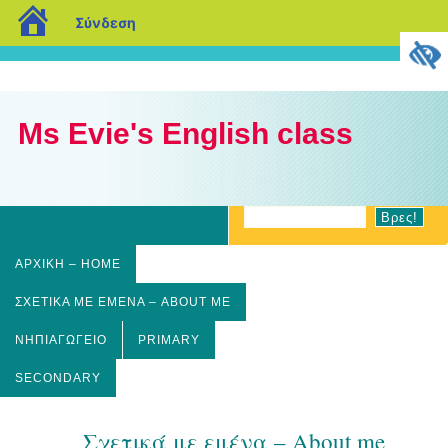
blogs.sch.gr
Σύνδεση
Ms Evie's English class
ΑΡΧΙΚΉ – HOME
ΣΧΕΤΙΚΆ ΜΕ ΕΜΈΝΑ – ABOUT ME
ΝΗΠΙΑΓΩΓΕΊΟ
PRIMARY
SECONDARY
Σχετικά με εμένα – About me