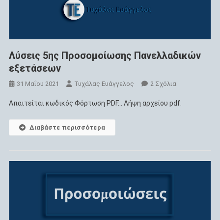
Λύσεις 5ης Προσομοίωσης Πανελλαδικών
εξετάσεων
Στο
31 Μαΐου 2021
Τυχάλας Ευάγγελος
2 Σχόλια
Λύσεις
Απαιτείται κωδικός Φόρτωση PDF… Λήψη αρχείου pdf.
5ης
Προσομοίωση
Διαβάστε περισσότερα
Πανελλαδικών
Εξετάσεων