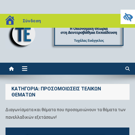
Μεταπηδήστε
blogs.sch.gr
Σύνδεση
στο
περιεχόμενο
Η οικονομική θεωρία στη
Βαγγέλης Τυχάλας, Οικονομολόγος MSc – Εκπαιδευτικός
δευτεροβάθμια εκπαίδευση
ΚΑΤΗΓΟΡΊΑ:
ΠΡΟΣΟΜΟΙΏΣΕΙΣ ΤΕΛΙΚΏΝ
ΘΕΜΆΤΩΝ
Διαγωνίσματα και θέματα που προσομοιώνουν τα θέματα των
πανελλαδικών εξετάσεων!