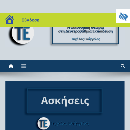
Μεταπηδήστε
blogs.sch.gr
Σύνδεση
στο
περιεχόμενο
Η οικονομική θεωρία στη
Βαγγέλης Τυχάλας, Οικονομολόγος MSc – Εκπαιδευτικός
δευτεροβάθμια εκπαίδευση