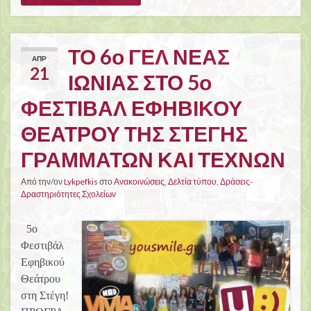
ΤΟ 6ο ΓΕΛ ΝΕΑΣ
ΑΠΡ
21
ΙΩΝΙΑΣ ΣΤΟ 5ο
ΦΕΣΤΙΒΑΛ ΕΦΗΒΙΚΟΥ
ΘΕΑΤΡΟΥ ΤΗΣ ΣΤΕΓΗΣ
ΓΡΑΜΜΑΤΩΝ ΚΑΙ ΤΕΧΝΩΝ
Από την/ον
Lykpefkis
στο
Ανακοινώσεις
,
Δελτία τύπου
,
Δράσεις-
Δραστηριότητες Σχολείων
5ο
Φεστιβάλ
Εφηβικού
Θεάτρου
στη Στέγη!