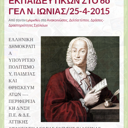
ΕΚΠΑΙΔΕΥΤΙΚΩΝ ΣΤΟ 6ο
ΓΕΛ Ν. ΙΩΝΙΑΣ/25-4-2015
Από την/ον
Lykpefkis
στο
Ανακοινώσεις
,
Δελτία τύπου
,
Δράσεις-
Δραστηριότητες Σχολείων
ΕΛΛΗΝΙΚΗ
ΔΗΜΟΚΡΑΤΙ
Α
ΥΠΟΥΡΓΕΙΟ
ΠΟΛΙΤΙΣΜΟ
Υ, ΠΑΙΔΕΙΑΣ
ΚΑΙ
ΘΡΗΣΚΕΥΜ
ΑΤΩΝ —-
ΠΕΡΙΦΕΡΕΙΑ
ΚΗ Δ/ΝΣΗ
Π.Ε. & Δ.Ε.
ΑΤΤΙΚΗΣ