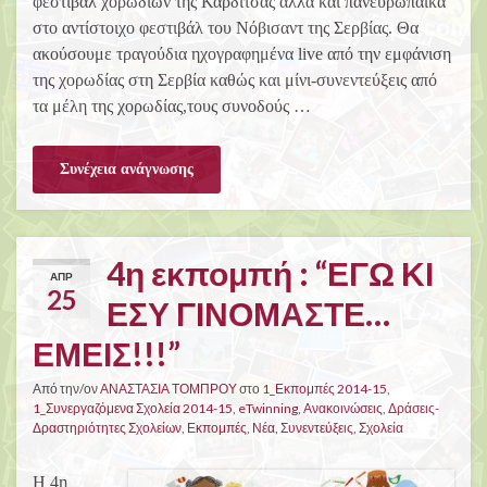
φεστιβάλ χορωδιών της Καρδίτσας αλλά και πανευρωπαϊκά
στο αντίστοιχο φεστιβάλ του Νόβισαντ της Σερβίας. Θα
ακούσουμε τραγούδια ηχογραφημένα live από την εμφάνιση
της χορωδίας στη Σερβία καθώς και μίνι-συνεντεύξεις από
τα μέλη της χορωδίας,τους συνοδούς …
Συνέχεια ανάγνωσης
4η εκπομπή : “ΕΓΩ ΚΙ
ΑΠΡ
25
ΕΣΥ ΓΙΝΟΜΑΣΤΕ…
ΕΜΕΙΣ!!!”
Από την/ον
ΑΝΑΣΤΑΣΙΑ ΤΟΜΠΡΟΥ
στο
1_Εκπομπές 2014-15
,
1_Συνεργαζόμενα Σχολεία 2014-15
,
eTwinning
,
Ανακοινώσεις
,
Δράσεις-
Δραστηριότητες Σχολείων
,
Εκπομπές
,
Νέα
,
Συνεντεύξεις
,
Σχολεία
Η 4η