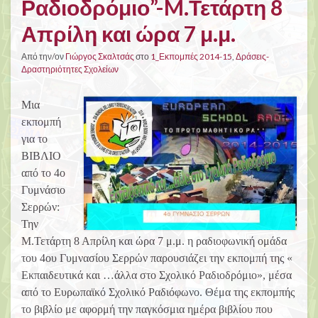
Ραδιοδρόμιο”-M.Τετάρτη 8
Απρίλη και ώρα 7 μ.μ.
Από την/ον
Γιώργος Σκαλτσάς
στο
1_Εκπομπές 2014-15
,
Δράσεις-
Δραστηριότητες Σχολείων
Μια
εκπομπή
για το
ΒΙΒΛΙΟ
από το 4ο
Γυμνάσιο
Σερρών:
Την
M.Τετάρτη 8 Απρίλη και ώρα 7 μ.μ. η ραδιοφωνική ομάδα
του 4ου Γυμνασίου Σερρών παρουσιάζει την εκπομπή της «
Εκπαιδευτικά και …άλλα στο Σχολικό Ραδιοδρόμιο», μέσα
από το Ευρωπαϊκό Σχολικό Ραδιόφωνο. Θέμα της εκπομπής
το βιβλίο με αφορμή την παγκόσμια ημέρα βιβλίου που