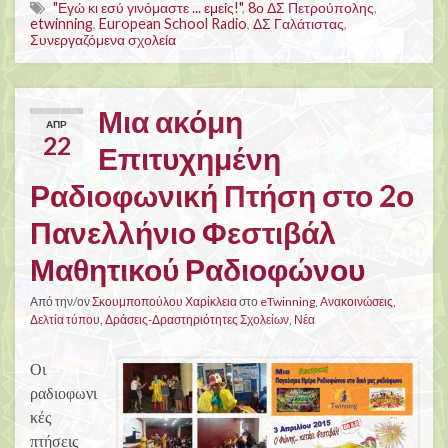
"Εγώ κι εσύ γινόμαστε ... εμείς!"
,
8ο ΔΣ Πετρούπολης
,
etwinning
,
European School Radio
,
ΔΣ Γαλάτιστας
,
Συνεργαζόμενα σχολεία
Μια ακόμη
ΑΠΡ
22
Επιτυχημένη
Ραδιοφωνική Πτήση στο 2ο
Πανελλήνιο Φεστιβάλ
Μαθητικού Ραδιοφώνου
Από την/ον
Σκουμποπούλου Χαρίκλεια
στο
eTwinning
,
Ανακοινώσεις
,
Δελτία τύπου
,
Δράσεις-Δραστηριότητες Σχολείων
,
Νέα
Οι
ραδιοφωνι
κές
πτήσεις