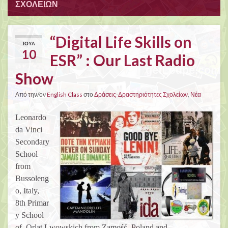
ΣΧΟΛΕΊΩΝ
“Digital Life Skills on
ΙΟΎΛ
10
ESR” : Our Last Radio
Show
Από την/ον
English Class
στο
Δράσεις-Δραστηριότητες Σχολείων
,
Νέα
Leonardo
da Vinci
Secondary
School
from
Bussoleng
o, Italy,
8th Primar
y School
of Orląt Lwowskich from Zamość, Poland and