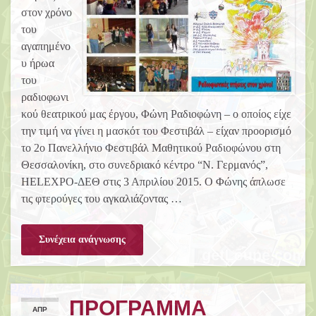
στον χρόνο
του
αγαπημένο
υ ήρωα
του
ραδιοφωνι
κού θεατρικού μας έργου, Φώνη Ραδιοφώνη – ο οποίος είχε
την τιμή να γίνει η μασκότ του Φεστιβάλ – είχαν προορισμό
το 2ο Πανελλήνιο Φεστιβάλ Μαθητικού Ραδιοφώνου στη
Θεσσαλονίκη, στο συνεδριακό κέντρο “Ν. Γερμανός”,
HELEXPO-ΔΕΘ στις 3 Απριλίου 2015. Ο Φώνης άπλωσε
τις φτερούγες του αγκαλιάζοντας …
Συνέχεια ανάγνωσης
ΠΡΟΓΡΑΜΜΑ
ΑΠΡ