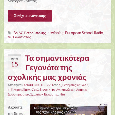
διαφορετικότητας, …
Συνέχεια ανάγνωσης
8ο ΔΣ Πετρούπολης
,
etwinning
,
European School Radio
,
ΔΣ Γαλάτιστας
Τα σημαντικότερα
ΙΟΎΝ
15
Γεγονότα της
σχολικής μας χρονιάς
Από την/ον
ΑΝΔΡΟΝΙΚΗ ΒΕΡΡΗ
στο
1_Εκπομπές 2014-15
,
1_Συνεργαζόμενα Σχολεία 2014-15
,
Ανακοινώσεις
,
Δράσεις-
Δραστηριότητες Σχολείων
,
Εκπομπές
,
Νέα
Ακούστε
την 9η και