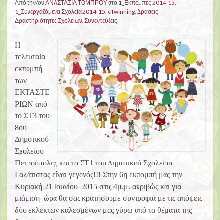
Από την/ον
ΑΝΑΣΤΑΣΙΑ ΤΟΜΠΡΟΥ
στο
1_Εκπομπές 2014-15
,
1_Συνεργαζόμενα Σχολεία 2014-15
,
eTwinning
,
Δράσεις-
Δραστηριότητες Σχολείων
,
Συνεντεύξεις
Η
τελευταία
εκπομπή
των
ΕΚΤΑΣΤΕ
ΡΙΩΝ από
το ΣΤ3 του
8ου
Δημοτικού
Σχολείου
Πετρούπολης και το ΣΤ1 του Δημοτικού Σχολείου
Γαλάτιστας είναι γεγονός!!! Στην 6η εκπομπή μας την
Κυριακή 21 Ιουνίου 2015 στις 4μ.μ. ακριβώς και για
μιάμιση ώρα θα σας κρατήσουμε συντροφιά με τις απόψεις
δύο εκλεκτών καλεσμένων μας γύρω από τα θέματα της