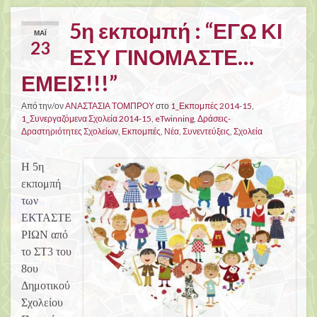
5η εκπομπή : “ΕΓΩ ΚΙ
ΜΆΙ
23
ΕΣΥ ΓΙΝΟΜΑΣΤΕ…
ΕΜΕΙΣ!!!”
Από την/ον
ΑΝΑΣΤΑΣΙΑ ΤΟΜΠΡΟΥ
στο
1_Εκπομπές 2014-15
,
1_Συνεργαζόμενα Σχολεία 2014-15
,
eTwinning
,
Δράσεις-
Δραστηριότητες Σχολείων
,
Εκπομπές
,
Νέα
,
Συνεντεύξεις
,
Σχολεία
Η 5η
εκπομπή
των
ΕΚΤΑΣΤΕ
ΡΙΩΝ από
το ΣΤ3 του
8ου
Δημοτικού
Σχολείου