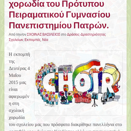
χορωδία του Πρότυπου
Πειραματικού Γυμνασίου
Πανεπιστημίου Πατρών.
Από την/ον
ΣΧΟΙΝΑΣ ΒΑΣΙΛΕΙΟΣ
στο
Δράσεις-Δραστηριότητες
Σχολείων
,
Εκπομπές
,
Νέα
Η εκπομπή
της
Δευτέρας 4
Μαΐου
2015 μας
είναι
αφιερωμέν
η στη
σχολική
χορωδία
του σχολείου μας που πρόσφατα διακρίθηκε πανελλήνια στο