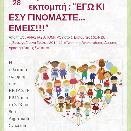
28
εκπομπή : “ΕΓΩ ΚΙ
ΕΣΥ ΓΙΝΟΜΑΣΤΕ…
ΕΜΕΙΣ!!!”
Από την/ον
ΑΝΑΣΤΑΣΙΑ ΤΟΜΠΡΟΥ
στο
1_Εκπομπές 2014-15
,
1_Συνεργαζόμενα Σχολεία 2014-15
,
eTwinning
,
Ανακοινώσεις
,
Δράσεις-
Δραστηριότητες Σχολείων
Η
τελευταία
εκπομπή
των
ΕΚΤΑΣΤΕ
ΡΙΩΝ από
το ΣΤ3 του
8ου
Δημοτικού
Σχολείου