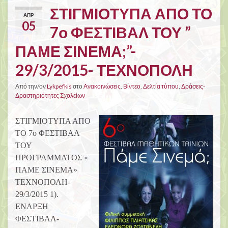
ΣΤΙΓΜΙΟΤΥΠΑ ΑΠΟ ΤΟ
ΑΠΡ
05
7ο ΦΕΣΤΙΒΑΛ ΤΟΥ ”
ΠΑΜΕ ΣΙΝΕΜΑ;”-
29/3/2015- ΤΕΧΝΟΠΟΛΗ
Από την/ον
Lykpefkis
στο
Ανακοινώσεις
,
Βίντεο
,
Δελτία τύπου
,
Δράσεις-
Δραστηριότητες Σχολείων
ΣΤΙΓΜΙΟΤΥΠΑ ΑΠΟ
ΤΟ 7ο ΦΕΣΤΙΒΑΛ
ΤΟΥ
ΠΡΟΓΡΑΜΜΑΤΟΣ «
ΠΑΜΕ ΣΙΝΕΜΑ»
ΤΕΧΝΟΠΟΛΗ-
29/3/2015 1).
ΕΝΑΡΞΗ
ΦΕΣΤΙΒΑΛ-