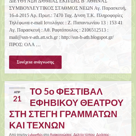
ΔΙΕΥΘΥΝΣΗ Δ/ΘΜΙΑΣ ΕΚΠ/ΣΗΣ Β’ ΑΘΗΝΑΣ
ΣΥΜΒΟΥΛΕΥΤΙΚΟΣ ΣΤΑΘΜΟΣ ΝΕΩΝ Αγ. Παρασκευή,
16-4-2015 Αρ. Πρωτ.: 7470 Ταχ. Δ/νση Τ.Κ. Πληροφορίες
Τηλέφωνα e-mail Ιστολόγιο: : Ζ. Παπαντωνίου 13 : 153 41
Αγ. Παρασκευή : Αθ. Ραφτόπουλος : 2106512513 :
mail@ssn-v-ath.att.sch.gr : http://ssn-b-ath.blogspot.gr/
ΠΡΟΣ: ΟΛΑ …
Συνέχεια ανάγνωσης
ΤΟ 5ο ΦΕΣΤΙΒΑΛ
ΑΠΡ
21
ΕΦΗΒΙΚΟΥ ΘΕΑΤΡΟΥ
ΣΤΗ ΣΤΕΓΗ ΓΡΑΜΜΑΤΩΝ
ΚΑΙ ΤΕΧΝΩΝ
Από την/ον
Lykpefkis
στο
Ανακοινώσεις
,
Δελτία τύπου
,
Δράσεις-