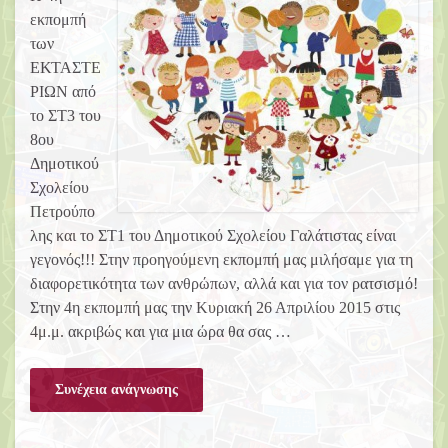
εκπομπή
των
ΕΚΤΑΣΤΕ
ΡΙΩΝ από
το ΣΤ3 του
8ου
Δημοτικού
Σχολείου
Πετρούπο
λης και το ΣΤ1 του Δημοτικού Σχολείου Γαλάτιστας είναι
γεγονός!!! Στην προηγούμενη εκπομπή μας μιλήσαμε για τη
διαφορετικότητα των ανθρώπων, αλλά και για τον ρατσισμό!
Στην 4η εκπομπή μας την Κυριακή 26 Απριλίου 2015 στις
4μ.μ. ακριβώς και για μια ώρα θα σας …
Συνέχεια ανάγνωσης