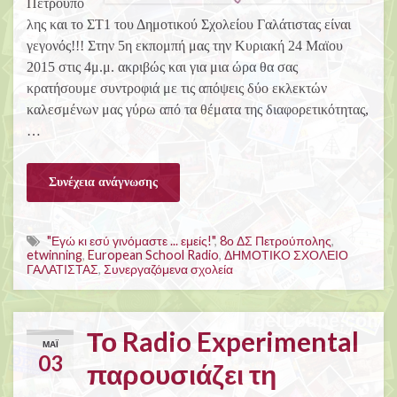
Πετρούπο
λης και το ΣΤ1 του Δημοτικού Σχολείου Γαλάτιστας είναι
γεγονός!!! Στην 5η εκπομπή μας την Κυριακή 24 Μαϊου
2015 στις 4μ.μ. ακριβώς και για μια ώρα θα σας
κρατήσουμε συντροφιά με τις απόψεις δύο εκλεκτών
καλεσμένων μας γύρω από τα θέματα της διαφορετικότητας,
…
Συνέχεια ανάγνωσης
"Εγώ κι εσύ γινόμαστε ... εμείς!"
,
8ο ΔΣ Πετρούπολης
,
etwinning
,
European School Radio
,
ΔΗΜΟΤΙΚΟ ΣΧΟΛΕΙΟ
ΓΑΛΑΤΙΣΤΑΣ
,
Συνεργαζόμενα σχολεία
Το Radio Experimental
ΜΆΙ
03
παρουσιάζει τη