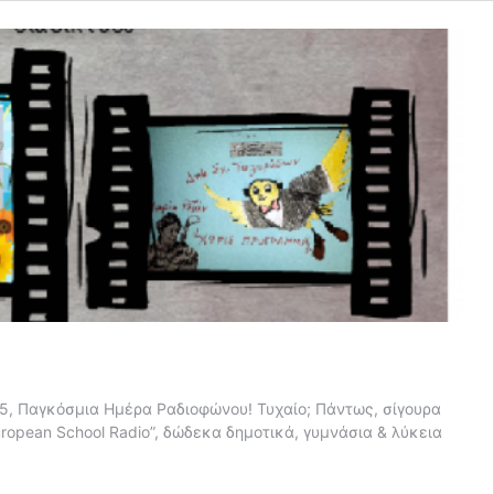
15, Παγκόσμια Ημέρα Ραδιοφώνου! Τυχαίο; Πάντως, σίγουρα
ropean School Radio”, δώδεκα δημοτικά, γυμνάσια & λύκεια