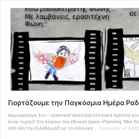
Γιορτάζουμε την Παγκόσμια Ημέρα Ρα
Δημιουργούμε Συν – εργατικά! Δεκατρία ελληνικά σχολεία συ
είναι τυχερό! Στο πλαίσιο του εθνικού έργου eTwinning “Μια
από όλη την Ελλάδα μαζί με το ελληνικό …
Συνεχίστε να διαβ