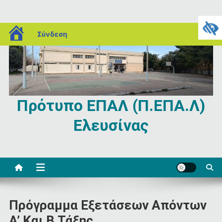
Μεταπηδήστε
blogs.sch.gr
Σύνδεση
στο
περιεχόμενο
Πρότυπο ΕΠΑΛ (Π.ΕΠΑ.Λ)
Ελευσίνας
Πρόγραμμα Εξετάσεων Απόντων
Α’ Και Β Τάξης