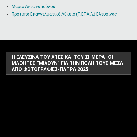
Μαρία Αντωνοπούλου
Πρότυπο Επαγγελματικό Λύκειο (Π.ΕΠΑ.Λ.) Ελευσίνας
Η ΕΛΕΥΣΊΝΑ ΤΟΥ ΧΤΕΣ ΚΑΙ ΤΟΥ ΣΉΜΕΡΑ- ΟΙ
ΜΑΘΗΤΈΣ “ΜΙΛΟΎΝ” ΓΙΑ ΤΗΝ ΠΌΛΗ ΤΟΥΣ ΜΈΣΑ
ΑΠΌ ΦΩΤΟΓΡΑΦΊΕΣ-ΠΆΤΡΑ 2025
Πρόγραμμα
Αναπαραγωγής
Βίντεο