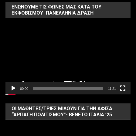
ΕΝΏΝΟΥΜΕ ΤΙΣ ΦΩΝΈΣ ΜΑΣ ΚΑΤΆ ΤΟΥ
ΕΚΦΟΒΙΣΜΟΎ- ΠΑΝΕΛΛΗΝΙΑ ΔΡΑΣΗ
Πρόγραμμα
Αναπαραγωγής
Βίντεο
00:00
11:21
ΟΙ ΜΑΘΗΤΈΣ/ΤΡΙΕΣ ΜΙΛΟΎΝ ΓΙΑ ΤΗΝ ΑΦΊΣΑ
“ΑΡΠΑΓΉ ΠΌΛΙΤΙΣΜΟΎ”- ΒΈΝΕΤΟ ΙΤΑΛΊΑ ’25
Πρόγραμμα