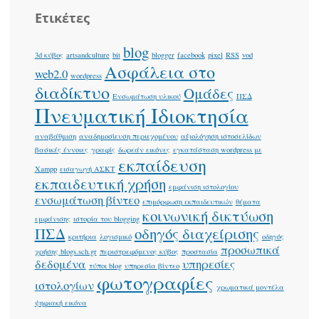
Ετικέτες
blog
3d κύβος
artsandculture
bit
blogger
facebook
pixel
RSS
vod
Ασφάλεια στο
web2.0
wordpress
διαδίκτυο
Ομάδες
Ενσωμάτωση υλικού
ΠΣΔ
Πνευματική Ιδιοκτησία
αναβάθμιση
αναδημοσίευση περιεχομένου
αξιολόγηση ιστοσελίδων
βασικές έννοιες
γραφίς
δωρεάν εικόνες
εγκατάσταση wordpress με
εκπαίδευση
Xampp
εισαγωγή ΑΣΚΤ
εκπαιδευτική χρήση
εμφάνιση ιστολογίου
ενσωμάτωση βίντεο
επιμόρφωση εκπαιδευτικών
θέματα
κοινωνική δικτύωση
εμφάνισης
ιστορία του blogging
ΠΣΔ
οδηγός διαχείρισης
κριτήρια
λογισμικό
οδηγός
προσωπικά
χρήσης blogs.sch.gr
περιστρεφόμενος κύβος
προστασία
δεδομένα
υπηρεσίες
τύποι blog
υπηρεσία βίντεο
φωτογραφίες
ιστολογίων
χρωματικά μοντέλα
ψηφιακή εικόνα