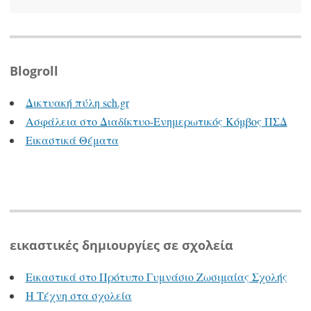
Blogroll
Δικτυακή πύλη sch.gr
Ασφάλεια στο Διαδίκτυο-Ενημερωτικός Κόμβος ΠΣΔ
Εικαστικά Θέματα
εικαστικές δημιουργίες σε σχολεία
Εικαστικά στο Πρότυπο Γυμνάσιο Ζωσιμαίας Σχολής
Η Τέχνη στα σχολεία