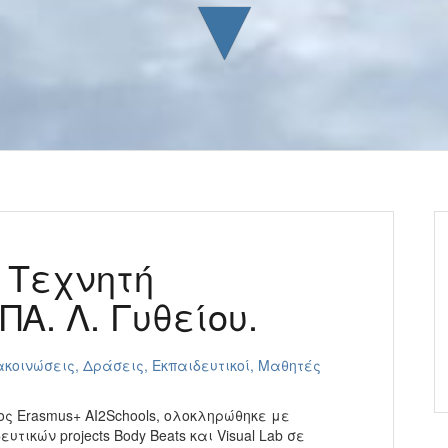
▼
 Τεχνητή
Α. Λ. Γυθείου.
ακοινώσεις
,
Δράσεις
,
Εκπαιδευτικοί
,
Μαθητές
ς Erasmus+ AI2Schools, ολοκληρώθηκε με
τικών projects Body Beats και Visual Lab σε