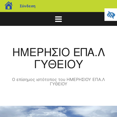
blogs.sch.gr
Σύνδεση
Μετάβαση
σε
περιεχόμενο
ΗΜΕΡΗΣΙΟ ΕΠΑ.Λ
ΓΥΘΕΙΟΥ
Ο επίσημος ιστότοπος του ΗΜΕΡΗΣΙΟΥ ΕΠΑ.Λ
ΓΥΘΕΙΟΥ