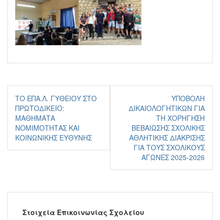
Πλοήγηση
ΤΟ ΕΠΑ.Λ. ΓΥΘΕΊΟΥ ΣΤΟ
ΥΠΟΒΟΛΉ
άρθρων
ΠΡΩΤΟΔΙΚΕΊΟ:
ΔΙΚΑΙΟΛΟΓΗΤΙΚΏΝ ΓΙΑ
ΜΑΘΉΜΑΤΑ
ΤΗ ΧΟΡΉΓΗΣΗ
ΝΟΜΙΜΌΤΗΤΑΣ ΚΑΙ
ΒΕΒΑΊΩΣΗΣ ΣΧΟΛΙΚΉΣ
ΚΟΙΝΩΝΙΚΉΣ ΕΥΘΎΝΗΣ
ΑΘΛΗΤΙΚΉΣ ΔΙΆΚΡΙΣΗΣ
ΓΙΑ ΤΟΥΣ ΣΧΟΛΙΚΟΎΣ
ΑΓΏΝΕΣ 2025-2026
Στοιχεία Επικοινωνίας Σχολείου