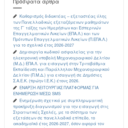
Πρόσφατα άρθρα
Καθορισμός διδακτέας – εξεταστέας ύλης
των Πανελλαδικώς εξεταζόμενων μαθημάτων
της Γ ́ τάξης των Ημερήσιων και Εσπερινών
Επαγγελματικών Λυκείων (ΕΠΑ.Λ.) και των
Πρότυπων Επαγγελματικών Λυκείων (Π.ΕΠΑ.Λ.)
για το σχολικό έτος 2026-2027
Δημιουργία κωδικού ασφαλείας για την
ηλεκτρονική υποβολή Μηχανογραφικού Δελτίου
(Μ.Δ.) ΕΠΑ.Λ. για εισαγωγή στην Τριτοβάθμια
Εκπαίδευση και Παράλληλου Μηχανογραφικού
Δελτίου (Π.Μ.Δ.) για εισαγωγή σε Δημόσιες
Σ.Α.Ε.Κ. (πρώην Ι.Ε.Κ.) έτους 2026.
ΕΝΑΡΞΗ ΛΕΙΤΟΥΡΓΙΑΣ ΠΛΑΤΦΟΡΜΑΣ ΓΙΑ
ΕΝΗΜΕΡΩΣΗ ΜΕΣΩ SMS
Ενημέρωση σχετικά με συμπληρωματική
προκήρυξη διαγωνισμού για την εισαγωγή στις
Στρατιωτικές Σχολές, με το σύστημα των
εξετάσεων σε πανελλαδικό επίπεδο, το
ακαδημαϊκό έτος 2026-2027, όσον αφορά τον