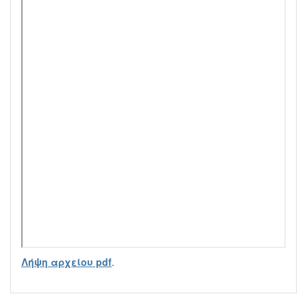
Λήψη αρχείου pdf
.