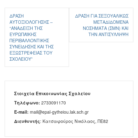
Πλοήγηση
ΔΡΆΣΗ
ΔΡΆΣΗ ΓΙΑ ΣΕΞΟΥΑΛΙΚΏΣ
άρθρων
ΑΥΤΟΞΙΟΛΌΓΗΣΗΣ –
ΜΕΤΑΔΙΔΌΜΕΝΑ
“ΑΝΆΔΕΙΞΗ ΤΗΣ
ΝΟΣΉΜΑΤΑ (ΣΜΝ) ΚΑΙ
ΕΥΡΩΠΑΪΚΉΣ
ΤΗΝ ΑΝΤΙΣΎΛΛΗΨΗ
ΠΕΡΙΒΑΛΛΟΝΤΙΚΉΣ
ΣΥΝΕΊΔΗΣΗΣ ΚΑΙ ΤΗΣ
ΕΞΩΣΤΡΈΦΕΙΑΣ ΤΟΥ
ΣΧΟΛΕΊΟΥ”
Στοιχεία Επικοινωνίας Σχολείου
Τηλέφωνο:
2733091170
E-mail:
mail@epal-gytheiou.lak.sch.gr
Διευθυντής
: Κατσαφούρος Νικόλαος, ΠΕ82