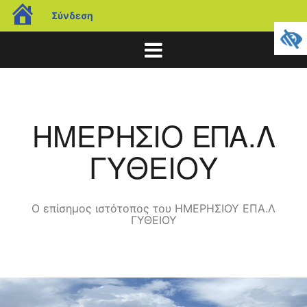
blogs.sch.gr
Σύνδεση
Μετάβαση
σε
περιεχόμενο
ΗΜΕΡΗΣΙΟ ΕΠΑ.Λ
ΓΥΘΕΙΟΥ
Ο επίσημος ιστότοπος του ΗΜΕΡΗΣΙΟΥ ΕΠΑ.Λ
ΓΥΘΕΙΟΥ