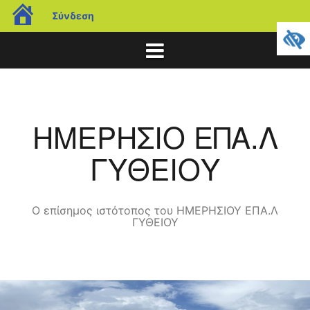
blogs.sch.gr
Σύνδεση
Μετάβαση
σε
περιεχόμενο
ΗΜΕΡΗΣΙΟ ΕΠΑ.Λ
ΓΥΘΕΙΟΥ
Ο επίσημος ιστότοπος του ΗΜΕΡΗΣΙΟΥ ΕΠΑ.Λ
ΓΥΘΕΙΟΥ