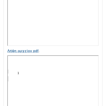
Λήψη αρχείου pdf
.