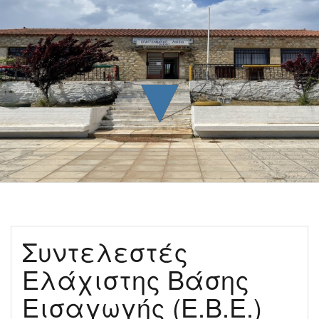
▼
Συντελεστές
Ελάχιστης Βάσης
Εισαγωγής (Ε.Β.Ε.)