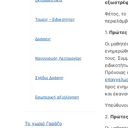
εξωστρέφ
Φέτος, το
Τομείς – Ειδικότητες
περιελάμβ
1.
Πρώτες 
Δράσεις
Οι μαθητές
ενημερώθη
τους. Συμ
Κανονισμός Λειτουργίας
ειδικοτήτ
Πρόνοιας 
Σχέδιο Δράσης
επαγγελμα
προς ενημ
και έκανα
Εσωτερική αξιολόγηση
Υπεύθυνοι
2.
Πρώτες 
Το χωριό Γαράζο