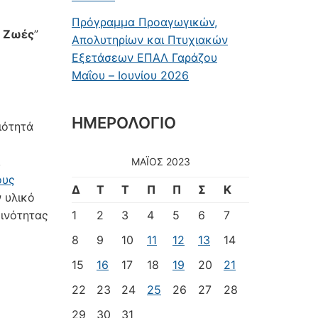
Πρόγραμμα Προαγωγικών,
ε Ζωές
”
Απολυτηρίων και Πτυχιακών
Εξετάσεων ΕΠΑΛ Γαράζου
Μαΐου – Ιουνίου 2026
ΗΜΕΡΟΛΟΓΙΟ
ιότητά
,
ΜΆΙΟΣ 2023
ους
Δ
Τ
Τ
Π
Π
Σ
Κ
ν υλικό
ινότητας
1
2
3
4
5
6
7
8
9
10
11
12
13
14
15
16
17
18
19
20
21
22
23
24
25
26
27
28
29
30
31