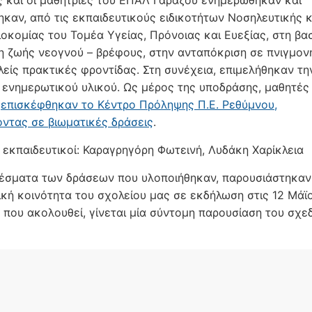
ς και οι μαθήτριες του ΕΠΑΛ Γαράζου ενημερώθηκαν και
ηκαν, από τις εκπαιδευτικούς ειδικοτήτων Νοσηλευτικής κ
οκομίας του Τομέα Υγείας, Πρόνοιας και Ευεξίας, στη βα
η ζωής νεογνού – βρέφους, στην ανταπόκριση σε πνιγμονή
λείς πρακτικές φροντίδας. Στη συνέχεια, επιμελήθηκαν τη
ενημερωτικού υλικού. Ως μέρος της υποδράσης, μαθητές 
ς
επισκέφθηκαν το Κέντρο Πρόληψης Π.Ε. Ρεθύμνου,
ντας σε βιωματικές δράσεις
.
 εκπαιδευτικοί: Καραγρηγόρη Φωτεινή, Λυδάκη Χαρίκλεια
έσματα των δράσεων που υλοποιήθηκαν, παρουσιάστηκαν
ική κοινότητα του σχολείου μας σε εκδήλωση στις 12 Μάϊ
ο που ακολουθεί, γίνεται μία σύντομη παρουσίαση του σχε
α
ωγής