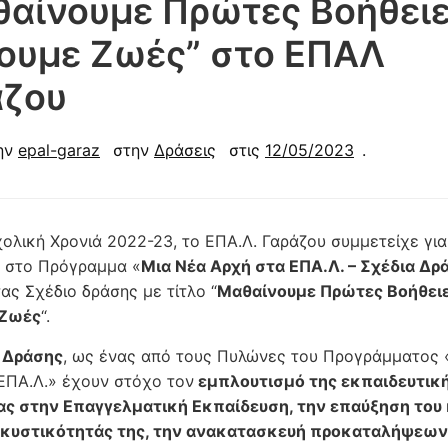
αίνουμε Πρώτες Βοήθειε
ουμε Ζωές” στο ΕΠΑΛ
άζου
ην
epal-garaz
στην
Δράσεις
στις
12/05/2023
.
χολική Χρονιά 2022-23, το ΕΠΑ.Λ. Γαράζου συμμετείχε γι
ά στο Πρόγραμμα «
Μια Νέα Αρχή στα ΕΠΑ.Λ. – Σχέδια Δρ
ας Σχέδιο δράσης με τίτλο “
Μαθαίνουμε Πρώτες Βοήθειε
 Ζωές
“.
 Δράσης
, ως ένας από τους Πυλώνες του Προγράμματος 
ΕΠΑ.Λ.» έχουν στόχο τον
εμπλουτισμό της εκπαιδευτικ
ας στην Επαγγελματική Εκπαίδευση, την επαύξηση του
λκυστικότητάς της, την ανακατασκευή προκαταλήψεων