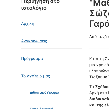
“Μαθ
Περιήγηση στο
ιστολόγιο
Σώζ
Γαρ
Αρχική
Από τον/τ
Ανακοινώσεις
Πρόγραμμα
Κατά τη Σ
μια χρονι
υλοποιώντ
Το σχολείο μας
Σώζουμε
Τα
Σχέδια
Διδακτικό Ωράριο
Αρχή στα 
διαδικασί
και της ε
Εκπαιδευτικοί