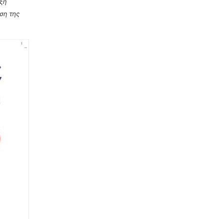
ξη
ση της