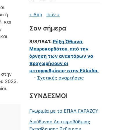
αι
σική
« Απρ
Ιούν »
, και
Σαν σήμερα
ν
και
8/8/1841:
Ρήξη Όθωνα 
Μαυροκορδάτου, από την
άρνηση των ανακτόρων να
προχωρήσουν οι
μεταρρυθμίσεις στην Ελλάδα.
 στην
-
Σχετικές αναρτήσεις
ου 2023.
δίου
ΣΥΝΔΕΣΜΟΙ
Γνωριμία με το ΕΠΑΛ ΓΑΡΑΖΟΥ
Διεύθυνση Δευτεροβάθμιας
Εκπαίδευσης Ρεθύμνου