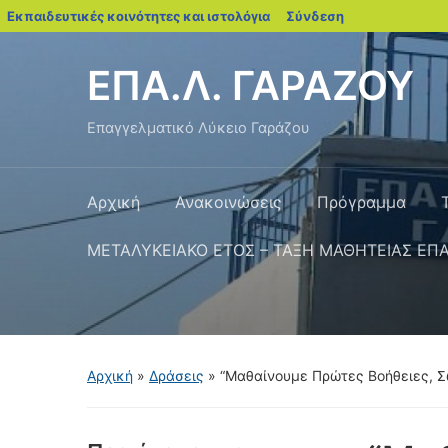
blogs.sch.gr
Εκπαιδευτικές κοινότητες και ιστολόγια
Σύνδεση
ΕΠΑ.Λ. ΓΑΡΑΖΟΥ
Επαγγελματικό Λύκειο Γαράζου
Αρχική
Ανακοινώσεις
Πρόγραμμα
ΜΕΤΑΛΥΚΕΙΑΚΟ ΕΤΟΣ – ΤΑΞΗ ΜΑΘΗΤΕΙΑΣ ΕΠ
Αρχική
»
Δράσεις
»
“Μαθαίνουμε Πρώτες Βοήθειες, 