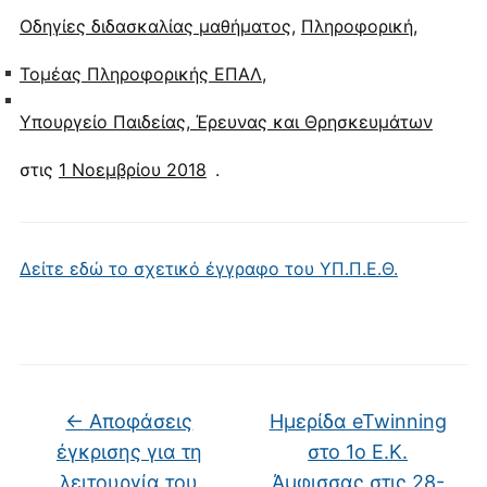
Οδηγίες διδασκαλίας μαθήματος
,
Πληροφορική
,
Τομέας Πληροφορικής ΕΠΑΛ
,
Υπουργείο Παιδείας, Έρευνας και Θρησκευμάτων
στις
1 Νοεμβρίου 2018
.
Δείτε εδώ το σχετικό έγγραφο του ΥΠ.Π.Ε.Θ.
←
Αποφάσεις
Ημερίδα eTwinning
έγκρισης για τη
στo 1o E.K.
λειτουργία του
Άμφισσας στις 28-