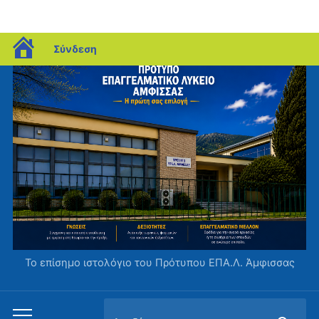
blogs.sch.gr
Σύνδεση
Το επίσημο ιστολόγιο του Πρότυπου ΕΠΑ.Λ. Άμφισσας
Αναζήτηση
Εναλλαγή