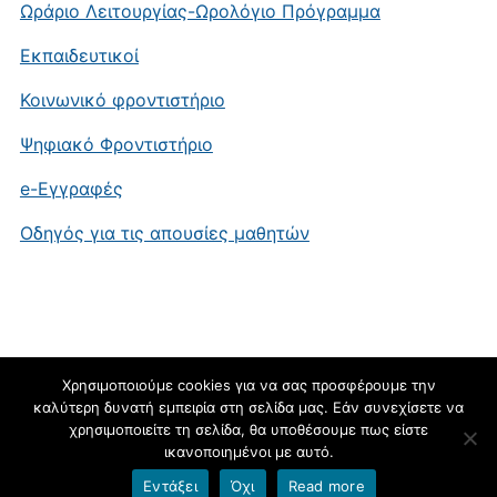
Ωράριο Λειτουργίας-Ωρολόγιο Πρόγραμμα
Εκπαιδευτικοί
Κοινωνικό φροντιστήριο
Ψηφιακό Φροντιστήριο
e-Εγγραφές
Οδηγός για τις απουσίες μαθητών
Χρησιμοποιούμε cookies για να σας προσφέρουμε την
καλύτερη δυνατή εμπειρία στη σελίδα μας. Εάν συνεχίσετε να
blogs.sch.gr
χρησιμοποιείτε τη σελίδα, θα υποθέσουμε πως είστε
ικανοποιημένοι με αυτό.
Εντάξει
Όχι
Read more