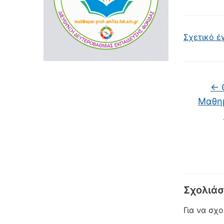
Σχετικό έ
←
Θ
Μαθημ
Σχολιάσ
Για να σχ