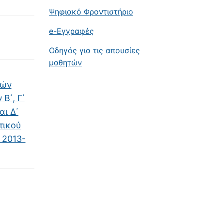
Ψηφιακό Φροντιστήριο
e-Εγγραφές
Οδηγός για τις απουσίες
μαθητών
κών
Β΄, Γ΄
αι Δ΄
τικού
 2013-