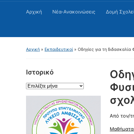
Αρχική
Νέα-Ανακοινώσεις
Δομή Σχολε
Αρχική
»
Εκπαιδευτικοί
»
Οδηγίες για τη διδασκαλία
Οδηγ
Ιστορικό
Φυσι
Ιστορικό
σχολ
Από τον/τ
Μαθήματα