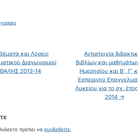
γγραφο
έματα και Λύσεις
Αντιστοιχία διδακτι
ατικού Διαγωνισμού
βιβλίων και μαθημάτων 
ΘΑΛΗΣ 2013-14
Ημερησίου και Β΄, Γ΄ κ
Εσπερινού Επαγγελμα
Λυκείου για το σχ. έτος
2014
→
τε
ολιάσετε πρέπει να
συνδεθείτε
.